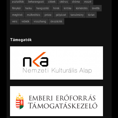
asztalfiók
beharangozó
cikkek
cédrus
dráma
esszé
fénykör
haiku
hangszóló
hírek
kritika
körkérdés
levélfa
meghívó
műfordítás
próza
pályázat
tanulmány
tárlat
vers
videók
visszhang
önszócikk
Támogatók