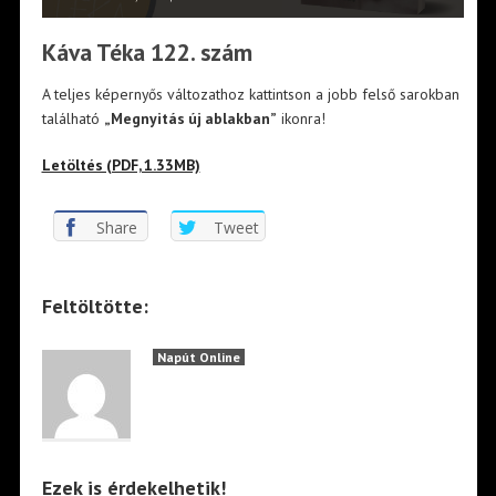
Káva Téka 122. szám
A teljes képernyős változathoz kattintson a jobb felső sarokban
található
„Megnyitás új ablakban”
ikonra!
Letöltés (PDF, 1.33MB)
Share
Tweet
Feltöltötte:
Napút Online
Ezek is érdekelhetik!