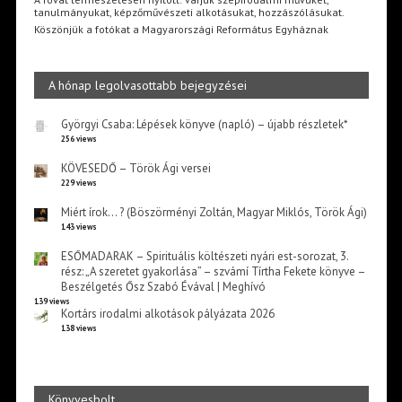
tanulmányukat, képzőművészeti alkotásukat, hozzászólásukat.
Köszönjük a fotókat a Magyarországi Református Egyháznak
A hónap legolvasottabb bejegyzései
Györgyi Csaba: Lépések könyve (napló) – újabb részletek*
256 views
KÖVESEDŐ – Török Ági versei
229 views
Miért írok… ? (Böszörményi Zoltán, Magyar Miklós, Török Ági)
143 views
ESŐMADARAK – Spirituális költészeti nyári est-sorozat, 3.
rész: „A szeretet gyakorlása” – szvámí Tírtha Fekete könyve –
Beszélgetés Ősz Szabó Évával | Meghívó
139 views
Kortárs irodalmi alkotások pályázata 2026
138 views
Könyvesbolt