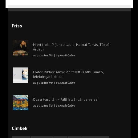
Friss
Miért írok… ? (Iancu Laura, Halmai Tamás, Tőzsér
Árpád)
augusztus 9th | by
Napút Online
Fodor Miklós: Árnyvilág felett is áthullámzó,
lélekringató dalok
augusztus 9th | by
Napút Online
Ősz a Hargitán – Pálfi István János versei
augusztus 8th | by
Napút Online
Címkék