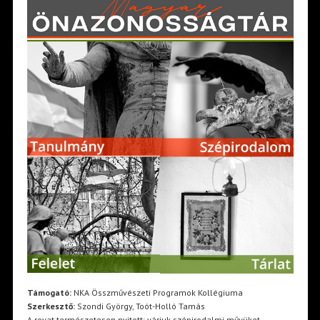
Támogató:
NKA Összművészeti Programok Kollégiuma
Szerkesztő:
Szondi György, Toót-Holló Tamás
A rovat természetesen nyitott: várjuk szépirodalmi művüket,