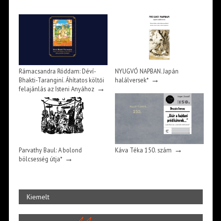
Rámacsandra Róddam: Déví-
NYUGVÓ NAPBAN. Japán
→
Bhakti-Taranginí. Áhítatos költői
halálversek*
→
felajánlás az Isteni Anyához
→
Parvathy Baul: A bolond
Káva Téka 150. szám
→
bölcsesség útja*
Kiemelt