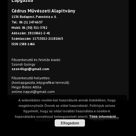
Lapgazda
Cédrus Művészeti Alapítvány
1136 Budapest, Pannónia u. 6.
Tel.: 06 (1) 247-6657
Mobil: 06 (30) 511-3762
Adószám: 18110661-2-41
Számlaszám: 11713012-21181665
ISSN 1588-1466
Főszerkesztő és felelős kiadó:
Szondi György
szon46gy@gmail.com
Főszerkesztő-helyettes
(honlapgazda, képgrafikai tervező):
Hegyi-Botos Attila
online.naput@gmail.com
A weboldalon cookie-kat használunk annak érdekében, hogy
megkönnyítsük Önnek az oldal használatát. Felhívjuk szíves
Minden jog fenntartva. © 2016 Napút Online
figyelmét, hogy az oldal további használata a cookie-k
használatára vonatkozó beleegyezését jelenti.
Több információ...
Kezdőlap
Print
Szerzőink
Rólunk
Elfogadom