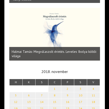
l
Halmai Tamás: Megválaszolt érintés. Leveles Ibolya költői
Laka
világa
2018. november
H
K
S
C
P
S
V
1
2
3
4
5
6
7
8
9
10
11
12
13
14
15
16
17
18
19
20
21
22
23
24
25