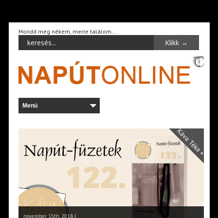
Mondd meg nékem, merre találom…
Káva Téka +
november 15th, 2018 |