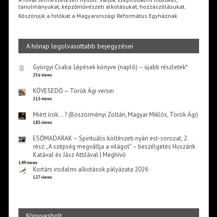
tanulmányukat, képzőművészeti alkotásukat, hozzászólásukat.
Köszönjük a fotókat a Magyarországi Református Egyháznak
A hónap legolvasottabb bejegyzései
Györgyi Csaba: Lépések könyve (napló) – újabb részletek*
256 views
KÖVESEDŐ – Török Ági versei
213 views
Miért írok… ? (Böszörményi Zoltán, Magyar Miklós, Török Ági)
183 views
ESŐMADARAK – Spirituális költészeti nyári est-sorozat, 2.
rész: „A szépség megváltja a világot” – beszélgetés Huszárik
Katával és Jász Attilával | Meghívó
149 views
Kortárs irodalmi alkotások pályázata 2026
137 views
Könyvesbolt