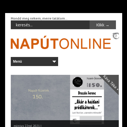
Mondd meg nékem, merre találom…
Káva Téka +
március 22nd, 2021 |