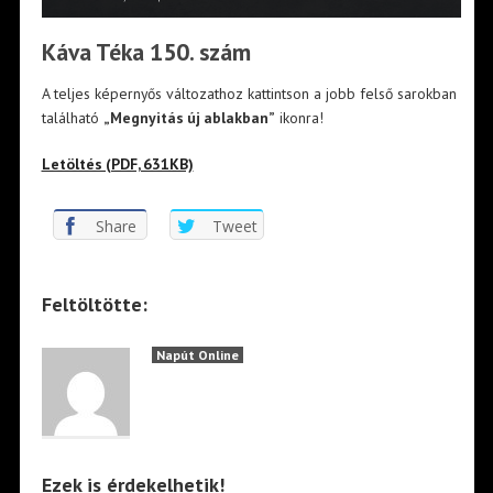
Káva Téka 150. szám
A teljes képernyős változathoz kattintson a jobb felső sarokban
található
„Megnyitás új ablakban”
ikonra!
Letöltés (PDF, 631KB)
Share
Tweet
Feltöltötte:
Napút Online
Ezek is érdekelhetik!