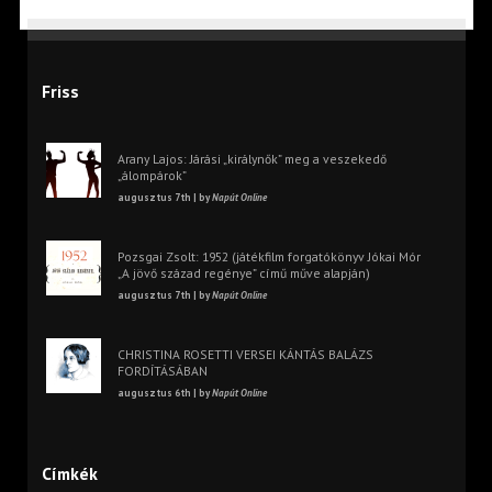
Friss
Arany Lajos: Járási „királynők” meg a veszekedő
„álompárok”
augusztus 7th | by
Napút Online
Pozsgai Zsolt: 1952 (játékfilm forgatókönyv Jókai Mór
„A jövő század regénye” című műve alapján)
augusztus 7th | by
Napút Online
CHRISTINA ROSETTI VERSEI KÁNTÁS BALÁZS
FORDÍTÁSÁBAN
augusztus 6th | by
Napút Online
Címkék