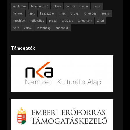
asztalfiók
beharangozó
cikkek
cédrus
dráma
esszé
fénykör
haiku
hangszóló
hírek
kritika
körkérdés
levélfa
meghívó
műfordítás
próza
pályázat
tanulmány
tárlat
vers
videók
visszhang
önszócikk
Támogatók