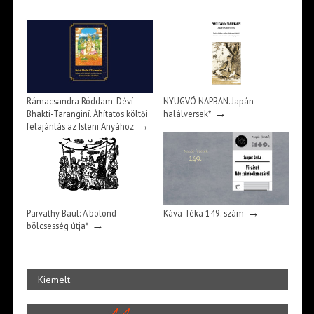
Rámacsandra Róddam: Déví-
NYUGVÓ NAPBAN. Japán
→
Bhakti-Taranginí. Áhítatos költői
halálversek*
→
felajánlás az Isteni Anyához
→
Parvathy Baul: A bolond
Káva Téka 149. szám
→
bölcsesség útja*
Kiemelt