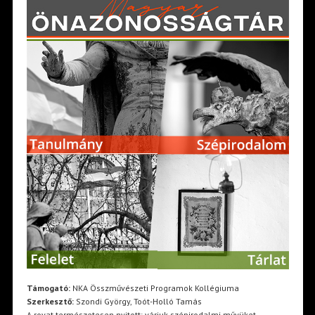
Támogató:
NKA Összművészeti Programok Kollégiuma
Szerkesztő:
Szondi György, Toót-Holló Tamás
A rovat természetesen nyitott: várjuk szépirodalmi művüket,