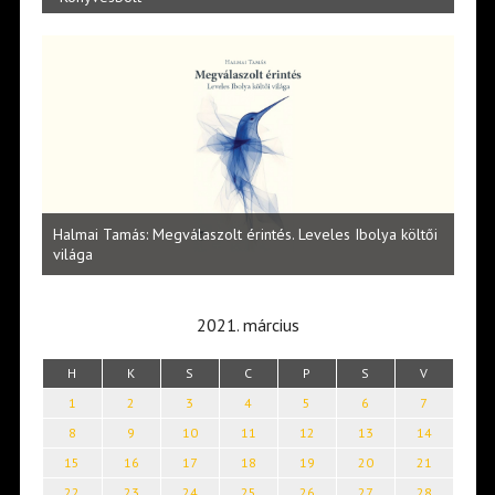
l
Halmai Tamás: Megválaszolt érintés. Leveles Ibolya költői
Laka
világa
2021. március
H
K
S
C
P
S
V
1
2
3
4
5
6
7
8
9
10
11
12
13
14
15
16
17
18
19
20
21
22
23
24
25
26
27
28