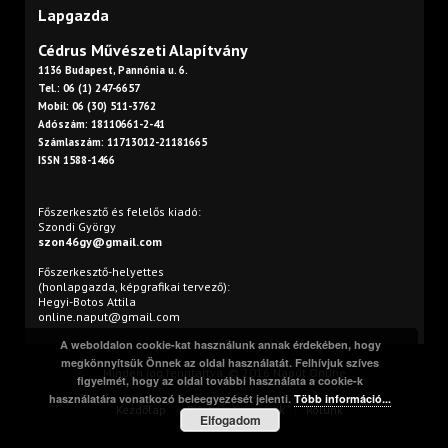
Lapgazda
Cédrus Művészeti Alapítvány
1136 Budapest, Pannónia u. 6.
Tel.: 06 (1) 247-6657
Mobil: 06 (30) 511-3762
Adószám: 18110661-2-41
Számlaszám: 11713012-21181665
ISSN 1588-1466
Főszerkesztő és felelős kiadó:
Szondi György
szon46gy@gmail.com
Főszerkesztő-helyettes
(honlapgazda, képgrafikai tervező):
Hegyi-Botos Attila
online.naput@gmail.com
A weboldalon cookie-kat használunk annak érdekében, hogy
megkönnyítsük Önnek az oldal használatát. Felhívjuk szíves
Minden jog fenntartva. © 2016 Napút Online
figyelmét, hogy az oldal további használata a cookie-k
használatára vonatkozó beleegyezését jelenti.
Több információ...
Kezdőlap
Print
Szerzőink
Rólunk
Elfogadom