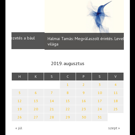
l
Halmai Tamás: Megválaszolt érintés. Leveles Ibolya költői
Laka
világa
2019. augusztus
H
K
S
C
P
S
V
1
2
3
4
5
6
7
8
9
10
11
12
13
14
15
16
17
18
19
20
21
22
23
24
25
26
27
28
29
30
31
« júl
szept »