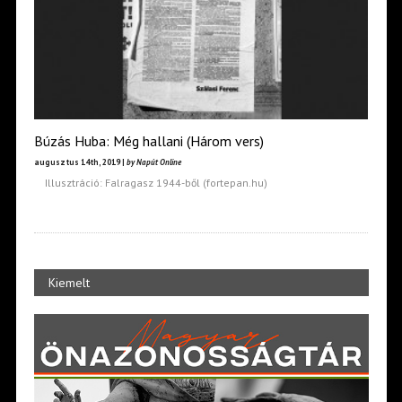
Búzás Huba: Még hallani (Három vers)
augusztus 14th, 2019 |
by Napút Online
Illusztráció: Falragasz 1944-ből (fortepan.hu)
Kiemelt