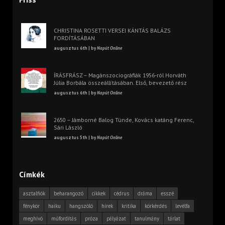
CHRISTINA ROSETTI VERSEI KÁNTÁS BALÁZS
FORDÍTÁSÁBAN
augusztus 6th | by
Napút Online
ÍRÁSFRÁSZ – Magánszociográfiák 1956-ról Horváth
Júlia Borbála összeállításában. Első, bevezető rész
augusztus 6th | by
Napút Online
2650 – Jámborné Balog Tünde, Kovács katáng Ferenc,
Sári László
augusztus 5th | by
Napút Online
Címkék
asztalfiók
beharangozó
cikkek
cédrus
dráma
esszé
fénykör
haiku
hangszóló
hírek
kritika
körkérdés
levélfa
meghívó
műfordítás
próza
pályázat
tanulmány
tárlat