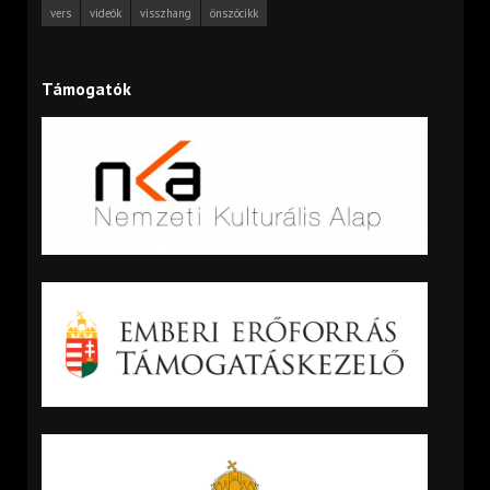
vers
videók
visszhang
önszócikk
Támogatók