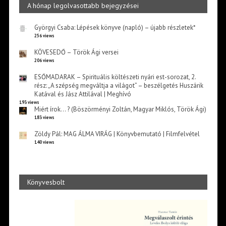
A hónap legolvasottabb bejegyzései
Györgyi Csaba: Lépések könyve (napló) – újabb részletek*
256 views
KÖVESEDŐ – Török Ági versei
206 views
ESŐMADARAK – Spirituális költészeti nyári est-sorozat, 2.
rész: „A szépség megváltja a világot” – beszélgetés Huszárik
Katával és Jász Attilával | Meghívó
193 views
Miért írok… ? (Böszörményi Zoltán, Magyar Miklós, Török Ági)
183 views
Zöldy Pál: MAG ÁLMA VIRÁG | Könyvbemutató | Filmfelvétel
140 views
Könyvesbolt