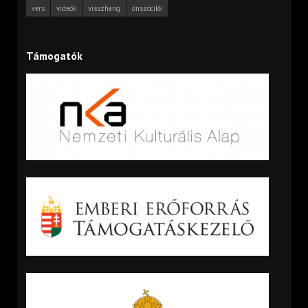
vers
videók
visszhang
önszócikk
Támogatók