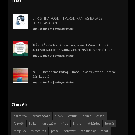
CHRISTINA ROSETTI VERSEI KÁNTÁS BALÁZS
FORDÍTÁSÁBAN
augusztus 6th | by
Napút Online
ÍRÁSFRÁSZ – Magánszociográfiák 1956-ról Horváth
Júlia Borbála összeállításában. Első, bevezető rész
augusztus 6th | by
Napút Online
2650 – Jámborné Balog Tünde, Kovács katáng Ferenc,
Sári László
augusztus 5th | by
Napút Online
Címkék
asztalfiók
beharangozó
cikkek
cédrus
dráma
esszé
fénykör
haiku
hangszóló
hírek
kritika
körkérdés
levélfa
meghívó
műfordítás
próza
pályázat
tanulmány
tárlat