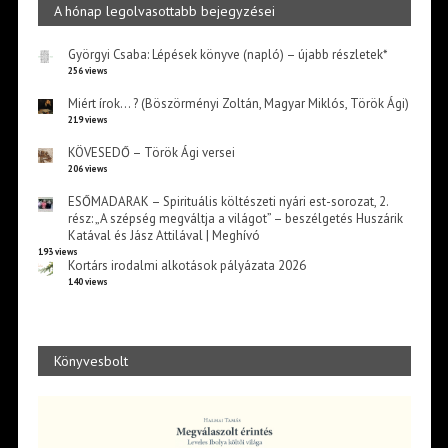
A hónap legolvasottabb bejegyzései
Györgyi Csaba: Lépések könyve (napló) – újabb részletek*
256 views
Miért írok… ? (Böszörményi Zoltán, Magyar Miklós, Török Ági)
219 views
KÖVESEDŐ – Török Ági versei
206 views
ESŐMADARAK – Spirituális költészeti nyári est-sorozat, 2.
rész: „A szépség megváltja a világot” – beszélgetés Huszárik
Katával és Jász Attilával | Meghívó
193 views
Kortárs irodalmi alkotások pályázata 2026
140 views
Könyvesbolt