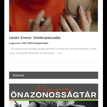
Lénárt Emese: Sminktanácsadás
augusztus 13th, 2019 |
by Napút Online
„A pamacsot mindig óvatosan kell a selymes porba mártani, mert
a túl sok púder kiemeli a ráncokat.” – Lili
Kiemelt