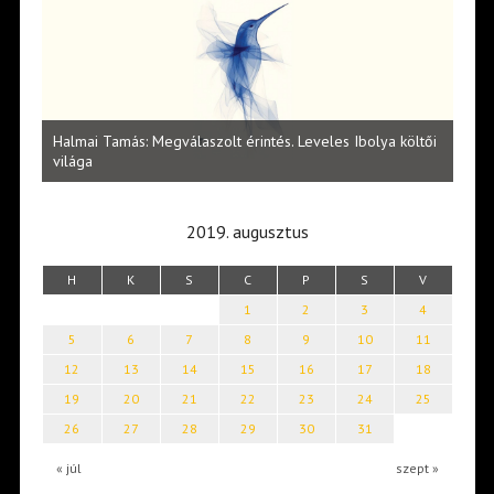
l
Halmai Tamás: Megválaszolt érintés. Leveles Ibolya költői
Laka
világa
2019. augusztus
H
K
S
C
P
S
V
1
2
3
4
5
6
7
8
9
10
11
12
13
14
15
16
17
18
19
20
21
22
23
24
25
26
27
28
29
30
31
« júl
szept »