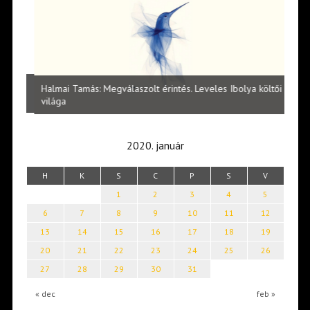
l
Halmai Tamás: Megválaszolt érintés. Leveles Ibolya költői
Laka
világa
2020. január
H
K
S
C
P
S
V
1
2
3
4
5
6
7
8
9
10
11
12
13
14
15
16
17
18
19
20
21
22
23
24
25
26
27
28
29
30
31
« dec
feb »