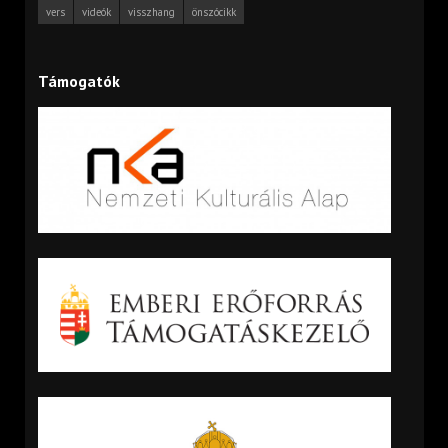
vers
videók
visszhang
önszócikk
Támogatók