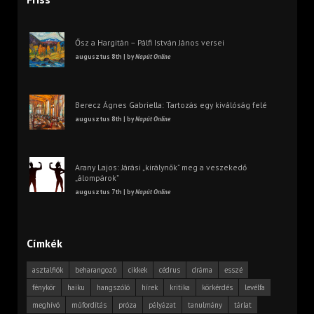
Ősz a Hargitán – Pálfi István János versei
augusztus 8th | by
Napút Online
Berecz Ágnes Gabriella: Tartozás egy kiválóság felé
augusztus 8th | by
Napút Online
Arany Lajos: Járási „királynők” meg a veszekedő
„álompárok”
augusztus 7th | by
Napút Online
Címkék
asztalfiók
beharangozó
cikkek
cédrus
dráma
esszé
fénykör
haiku
hangszóló
hírek
kritika
körkérdés
levélfa
meghívó
műfordítás
próza
pályázat
tanulmány
tárlat