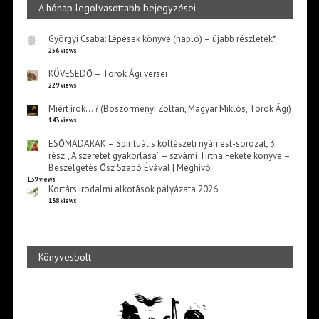
A hónap legolvasottabb bejegyzései
Györgyi Csaba: Lépések könyve (napló) – újabb részletek*
256 views
KÖVESEDŐ – Török Ági versei
229 views
Miért írok… ? (Böszörményi Zoltán, Magyar Miklós, Török Ági)
143 views
ESŐMADARAK – Spirituális költészeti nyári est-sorozat, 3.
rész: „A szeretet gyakorlása” – szvámí Tírtha Fekete könyve –
Beszélgetés Ősz Szabó Évával | Meghívó
139 views
Kortárs irodalmi alkotások pályázata 2026
138 views
Könyvesbolt