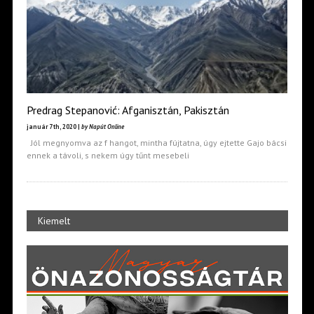
Predrag Stepanović: Afganisztán, Pakisztán
január 7th, 2020 |
by Napút Online
Jól megnyomva az f hangot, mintha fújtatna, úgy ejtette Gajo bácsi
ennek a távoli, s nekem úgy tűnt mesebeli
Kiemelt