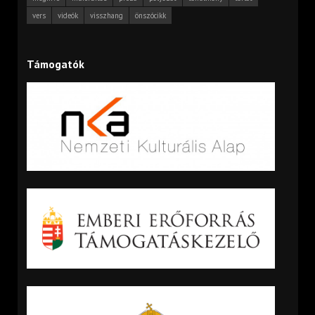
vers
videók
visszhang
önszócikk
Támogatók