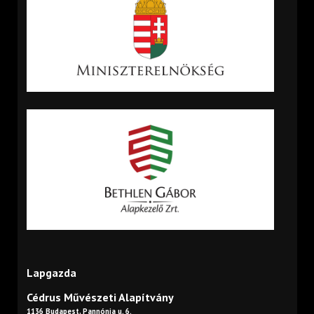
Lapgazda
Cédrus Művészeti Alapítvány
1136 Budapest, Pannónia u. 6.