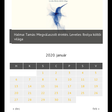
l
Halmai Tamás: Megválaszolt érintés. Leveles Ibolya költői
Laka
világa
2020. január
H
K
S
C
P
S
V
1
2
3
4
5
6
7
8
9
10
11
12
13
14
15
16
17
18
19
20
21
22
23
24
25
26
27
28
29
30
31
« dec
feb »