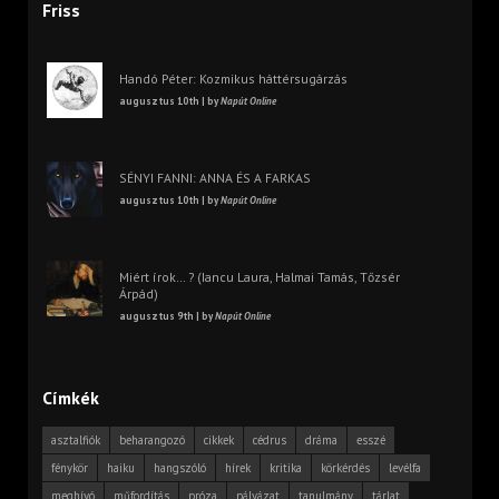
Friss
Handó Péter: Kozmikus háttérsugárzás
augusztus 10th | by
Napút Online
SÉNYI FANNI: ANNA ÉS A FARKAS
augusztus 10th | by
Napút Online
Miért írok… ? (Iancu Laura, Halmai Tamás, Tőzsér
Árpád)
augusztus 9th | by
Napút Online
Címkék
asztalfiók
beharangozó
cikkek
cédrus
dráma
esszé
fénykör
haiku
hangszóló
hírek
kritika
körkérdés
levélfa
meghívó
műfordítás
próza
pályázat
tanulmány
tárlat