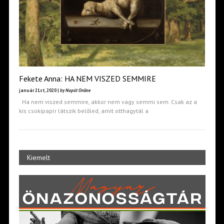
Fekete Anna: HA NEM VISZED SEMMIRE
január 21st, 2020 |
by Napút Online
Ha nem viszed semmire, akkor nem vagy semmi sem. Csak az a
kis csokipapír látszik belőled, amit otthagytál a
Kiemelt