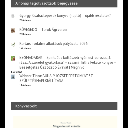
A hónap legolvasottabb bejegyzései
Györgyi Csaba: Lépések könyve (napló) – újabb részletek*
256 views
KÖVESEDŐ – Török Ági versei
238 views
Kortárs irodalmi alkotások pályázata 2026
141 views
ESŐMADARAK – Spirituális költészeti nyári est-sorozat, 3.
rész: „A szeretet gyakorlása” – szvámí Tírtha Fekete könyve –
Beszélgetés Ősz Szabó Évával | Meghívó
139 views
Wehner Tibor: BUHÁLY JÓZSEF FESTŐMŰVÉSZ
SZÜLETÉSNAPI KIÁLLÍTÁSA
126 views
Könyvesbolt