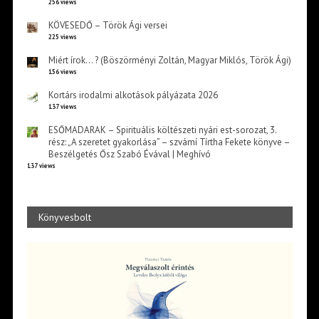
256 views
KÖVESEDŐ – Török Ági versei
225 views
Miért írok… ? (Böszörményi Zoltán, Magyar Miklós, Török Ági)
156 views
Kortárs irodalmi alkotások pályázata 2026
137 views
ESŐMADARAK – Spirituális költészeti nyári est-sorozat, 3.
rész: „A szeretet gyakorlása” – szvámí Tírtha Fekete könyve –
Beszélgetés Ősz Szabó Évával | Meghívó
137 views
Könyvesbolt