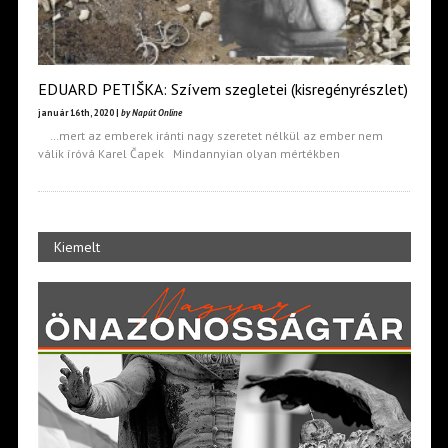
EDUARD PETIŠKA: Szívem szegletei (kisregényrészlet)
január 16th, 2020 |
by Napút Online
…mert az emberek iránti nagy szeretet nélkül az ember nem
válik íróvá Karel Čapek Mindannyian olyan mértékben
Kiemelt