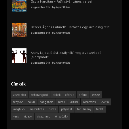
Ősz a Hargitán – Pálfi István János versei
augusztus 8th | by
Napút Online
Berecz Ágnes Gabriella: Tartozás egy kiválóság felé
augusztus 8th | by
Napút Online
Arany Lajos: Járási „királynők” meg a veszekedő
„álompárok”
augusztus 7th | by
Napút Online
Címkék
asztalfiók
beharangozó
cikkek
cédrus
dráma
esszé
fénykör
haiku
hangszóló
hírek
kritika
körkérdés
levélfa
meghívó
műfordítás
próza
pályázat
tanulmány
tárlat
vers
videók
visszhang
önszócikk