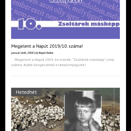
Megjelent a Napút 2019/10. száma!
január 16th, 2020 |
by Napút Online
Megjelent a Napút 2019. évi tizedik, “Zsoltárok másképp” című
száma. Alább böngészhető a tartalomjegyzék!
Hetedhét