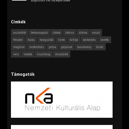
augusztus 5th | by
Napút Online
Címkék
asztalfiók
beharangozó
cikkek
cédrus
dráma
esszé
fénykör
haiku
hangszóló
hírek
kritika
körkérdés
levélfa
meghívó
műfordítás
próza
pályázat
tanulmány
tárlat
vers
videók
visszhang
önszócikk
Támogatók