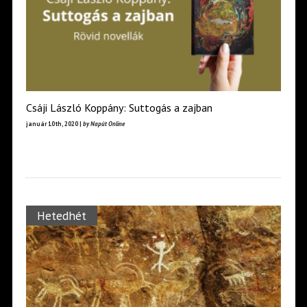
Csáji László Koppány: Suttogás a zajban
január 10th, 2020 |
by Napút Online
Hetedhét