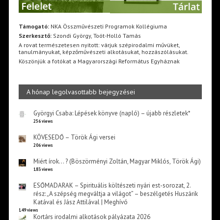
Támogató:
NKA Összművészeti Programok Kollégiuma
Szerkesztő:
Szondi György, Toót-Holló Tamás
A rovat természetesen nyitott: várjuk szépirodalmi művüket,
tanulmányukat, képzőművészeti alkotásukat, hozzászólásukat.
Köszönjük a fotókat a Magyarországi Református Egyháznak
A hónap legolvasottabb bejegyzései
Györgyi Csaba: Lépések könyve (napló) – újabb részletek*
256 views
KÖVESEDŐ – Török Ági versei
206 views
Miért írok… ? (Böszörményi Zoltán, Magyar Miklós, Török Ági)
183 views
ESŐMADARAK – Spirituális költészeti nyári est-sorozat, 2.
rész: „A szépség megváltja a világot” – beszélgetés Huszárik
Katával és Jász Attilával | Meghívó
149 views
Kortárs irodalmi alkotások pályázata 2026