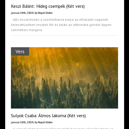
Keszi Bálint: Hideg csempék (Két vers)
január 10th, 2020 |
by Napút Online
idill összerezzen a zsemlebarna kutya az elhaladó vagonok
kereszttüzében reszket, fél és talán az otthonára gondol éppen
szemében margóra
Vers
Sulyok Csaba: Álmos lakoma (Két vers)
január 10th, 2020 |
by Napút Online
A vágyak rikító hajnala Vágyak rikító hajnalán sikerült letérni az