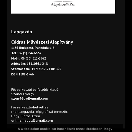
Lapgazda
Cédrus Művészeti Alapítvány
1136 Budapest, Pannónia u. 6.
Tel.: 06 (1) 247-6657
Mobil: 06 (30) 511-3762
Adószám: 18110661-2-41
Számlaszám: 11713012-21181665
ISSN 1588-1466
Főszerkesztő és felelős kiadó:
Szondi György
szon46gy@gmail.com
Főszerkesztő-helyettes
(honlapgazda, képgrafikai tervező):
Hegyi-Botos Attila
online.naput@gmail.com
A weboldalon cookie-kat használunk annak érdekében, hogy