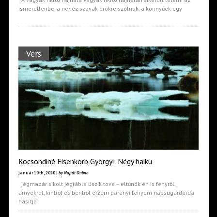
ismeretlenbe, a nehéz szavak örökre szólnak, a könnyűek egy
Vers
Kocsondiné Eisenkorb Györgyi: Négy haiku
január 10th, 2020 |
by Napút Online
jégmadár sikolt jégtábla úszik tova – eltűnök én is fényről,
árnyékról, kintről és bentről érzem parányi lényem napsugárdárda
hasítja