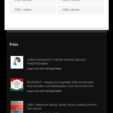
2021. május
2016. január
Friss
CHRISTINA ROSETTI VERSEI KÁNTÁS BALÁZS
FORDÍTÁSÁBAN
augusztus 6th | by
Napút Online
ÍRÁSFRÁSZ – Magánszociográfiák 1956-ról Horváth
Júlia Borbála összeállításában. Első, bevezető rész
augusztus 6th | by
Napút Online
2650 – Jámborné Balog Tünde, Kovács katáng Ferenc,
Sári László