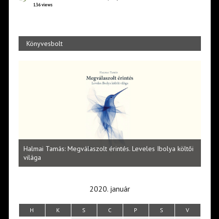
136 views
Könyvesbolt
l
Halmai Tamás: Megválaszolt érintés. Leveles Ibolya költői
Laka
világa
2020. január
H
K
S
C
P
S
V