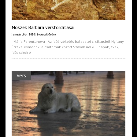
Noszek Barbara versfordításai
január 10th, 2020 |
by Napút Online
Mária Ferenčuhová Az időérzékelés balesetei c. ciklusból Nyitány
Érzékelésmódok: a csatornák között Szavak nélküli napok, évek,
időszakok A
Vers