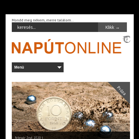
Mondd meg nékem, merre találom…
Próza
február 2nd, 2020 |