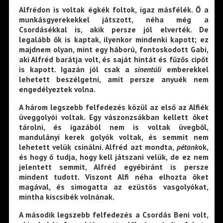
Alfrédon is voltak égkék foltok, igaz másfélék. Ő a
munkásgyerekekkel játszott, néha még a
Csordásékkal is, akik persze jól elverték. De
legalább ők is kaptak, ilyenkor mindenki kapott; ez
majdnem olyan, mint egy háború, fontoskodott Gabi,
aki Alfréd barátja volt, és saját hintát és fűzős cipőt
is kapott. Igazán jól csak a
sínentúli
emberekkel
lehetett beszélgetni, amit persze anyuék nem
engedélyeztek volna.
A három legszebb felfedezés közül az első az Alfiék
üveggolyói voltak. Egy vászonzsákban kellett őket
tárolni, és igazából nem is voltak üvegből,
mandulányi kerek golyók voltak, és semmit nem
lehetett velük csinálni. Alfréd azt mondta,
pétank
ok,
és hogy ő tudja, hogy kell játszani velük, de ez nem
jelentett semmit, Alfréd egyébiránt is persze
mindent tudott. Viszont Alfi néha elhozta őket
magával, és simogatta az ezüstös vasgolyókat,
mintha kiscsibék volnának.
A második legszebb felfedezés a Csordás Beni volt,