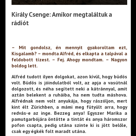
Király Csenge: Amikor megtaláltuk a
rádiót
– Mit gondolsz, én mennyit gyakoroltam ezt,
Kisgalamb? – mondta Alfréd, és elkapta a talpával a
feldobott tízest. – Fej. Ahogy mondtam. – Nagyon
boldog lett.
Alfréd tudott ilyen dolgokat, azon kívül, hogy büdös
volt. Büdös is jóindulatból volt, az apja a vasútnál
dolgozott, és néha segített neki a kátránnyal, amit
aztán belekent a ruháiba, ha nem tudta máshova.
Alfrédnak nem volt anyukája, hogy rászóljon, mert
kint élt Zürichben, a mámi meg fütyült arra, hogy
redvás-e az inge. Bezzeg anya! Egyszer Marika a
pamutgarbójára öntötte a tintát és anya háromszor
pofon csapta, pedig utána szinte ki is jött belőle,
csak egy égkék folt maradt utána.