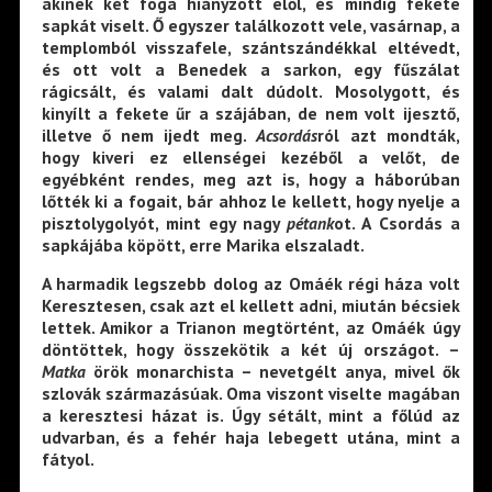
akinek két foga hiányzott elől, és mindig fekete
sapkát viselt. Ő egyszer találkozott vele, vasárnap, a
templomból visszafele, szántszándékkal eltévedt,
és ott volt a Benedek a sarkon, egy fűszálat
rágicsált, és valami dalt dúdolt. Mosolygott, és
kinyílt a fekete űr a szájában, de nem volt ijesztő,
illetve ő nem ijedt meg.
Acsordás
ról azt mondták,
hogy kiveri ez ellenségei kezéből a velőt, de
egyébként rendes, meg azt is, hogy a háborúban
lőtték ki a fogait, bár ahhoz le kellett, hogy nyelje a
pisztolygolyót, mint egy nagy
pétank
ot. A Csordás a
sapkájába köpött, erre Marika elszaladt.
A harmadik legszebb dolog az Omáék régi háza volt
Keresztesen, csak azt el kellett adni, miután bécsiek
lettek. Amikor a Trianon megtörtént, az Omáék úgy
döntöttek, hogy összekötik a két új országot. –
Matka
örök monarchista – nevetgélt anya, mivel ők
szlovák származásúak. Oma viszont viselte magában
a keresztesi házat is. Úgy sétált, mint a főlúd az
udvarban, és a fehér haja lebegett utána, mint a
fátyol.