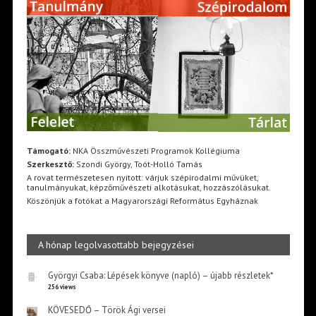
Támogató:
NKA Összművészeti Programok Kollégiuma
Szerkesztő:
Szondi György, Toót-Holló Tamás
A rovat természetesen nyitott: várjuk szépirodalmi művüket,
tanulmányukat, képzőművészeti alkotásukat, hozzászólásukat.
Köszönjük a fotókat a Magyarországi Református Egyháznak
A hónap legolvasottabb bejegyzései
Györgyi Csaba: Lépések könyve (napló) – újabb részletek*
256 views
KÖVESEDŐ – Török Ági versei