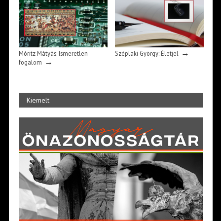
→
Móritz Mátyás: Ismeretlen
Széplaki György: Életjel
→
fogalom
Kiemelt