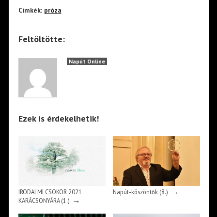
Cimkék:
próza
Feltöltötte:
Napút Online
Ezek is érdekelhetik!
→
IRODALMI CSOKOR 2021
Napút-köszöntők (8.)
→
KARÁCSONYÁRA (1.)