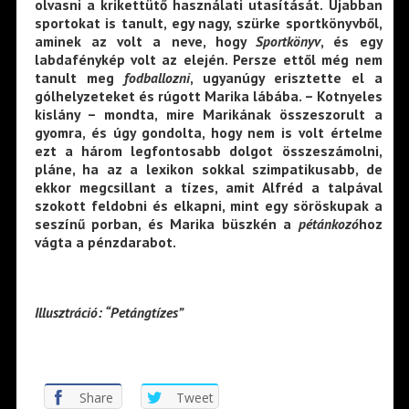
olvasni a krikettütő használati utasítását. Újabban
sportokat is tanult, egy nagy, szürke sportkönyvből,
aminek az volt a neve, hogy
Sportkönyv
, és egy
labdafénykép volt az elején. Persze ettől még nem
tanult meg
fodballozni
, ugyanúgy erisztette el a
gólhelyzeteket és rúgott Marika lábába. – Kotnyeles
kislány – mondta, mire Marikának összeszorult a
gyomra, és úgy gondolta, hogy nem is volt értelme
ezt a három legfontosabb dolgot összeszámolni,
pláne, ha az a lexikon sokkal szimpatikusabb, de
ekkor megcsillant a tízes, amit Alfréd a talpával
szokott feldobni és elkapni, mint egy söröskupak a
seszínű porban, és Marika büszkén a
pétánkozó
hoz
vágta a pénzdarabot.
Illusztráció: “Petángtízes”
Share
Tweet