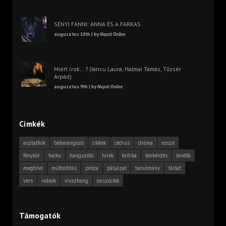
SÉNYI FANNI: ANNA ÉS A FARKAS
augusztus 10th | by
Napút Online
Miért írok… ? (Iancu Laura, Halmai Tamás, Tőzsér
Árpád)
augusztus 9th | by
Napút Online
Címkék
asztalfiók
beharangozó
cikkek
cédrus
dráma
esszé
fénykör
haiku
hangszóló
hírek
kritika
körkérdés
levélfa
meghívó
műfordítás
próza
pályázat
tanulmány
tárlat
vers
videók
visszhang
önszócikk
Támogatók