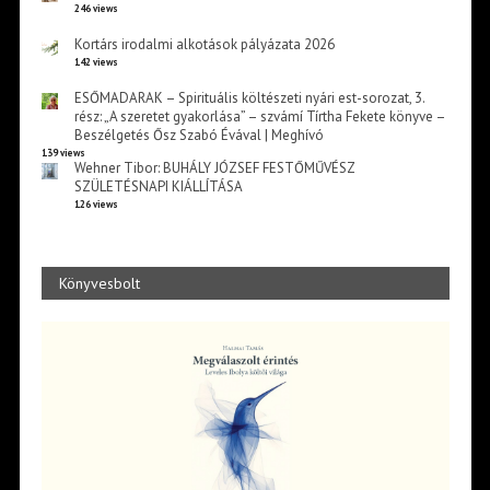
246 views
Kortárs irodalmi alkotások pályázata 2026
142 views
ESŐMADARAK – Spirituális költészeti nyári est-sorozat, 3.
rész: „A szeretet gyakorlása” – szvámí Tírtha Fekete könyve –
Beszélgetés Ősz Szabó Évával | Meghívó
139 views
Wehner Tibor: BUHÁLY JÓZSEF FESTŐMŰVÉSZ
SZÜLETÉSNAPI KIÁLLÍTÁSA
126 views
Könyvesbolt