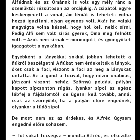
Alfédnak és az Omának is volt egy mély ránc a
szemüktől rézsútosan az orcájukig. A csipától egyre
keskenyedett a vonal, ám léniát is lehetett volna
hozzá igazítani, olyan egyenes volt. Akár ha valaki
megvágta volna késsel, hogy hol kell nekik sírni.
Pedig Alfi sem volt sírós gyerek, Oma meg felnőtt
volt. – Azok nem sírnak – mormogott, és gyöngyöket
igazgatott a nyakában.
Egyébként a lányokkal sokkal jobban lehetett a
fiúkról beszélgetni. A fiúkat nem érdekelték a lányok,
őket csak a foci, viszont a foci az meg a lányokat
untatta. Az a gond a focival, hogy nézni unalmas,
játszani viszont nehéz. Szörnyű például pályán
kapott sípcsonton rúgás, ilyenkor sípol az egész
lábfej a fájdalomtól, de ügetni kell tovább, annál
csak az szörnyűbb, ha a pályán előre engednek,
olyankor a tüdő sípol.
De most nem ez az érdekes, és Alfréd úgysem
engedné előre sohasem.
– Túl sokat fecsegsz – mondta Alfréd, és elkezdte