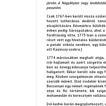
járván. A NagyAtyám nagy levéldictáló
passzióm.
Csak 1767-ben került vissza szüle
hozott lutheránus deáktól tanu
elsajátítására Késmárkra küldték
évben pedig Sárospatakra, ahol a
fordításáig vitte. 1773-ban a szó
részt vett egy hivatalos küldetés
a pataki oskola nevében, egy küld
ott Kazinczy szobra.)
1774 márciusában meghalt atyja, 
írói hajlamait és azért sürgette 
ben az özvegy édesanya teljesíthe
hallgatott. Ekkor került oda egy f
meg. Közben szorgalmasan olvasta
szerzők műveit. Első irodalmi kís
Bessenyei egy német regényének fo
atya és fiú története, kik szig
mohamedán és keresztyén vallással
Írói kedve korán megnyilatkozott