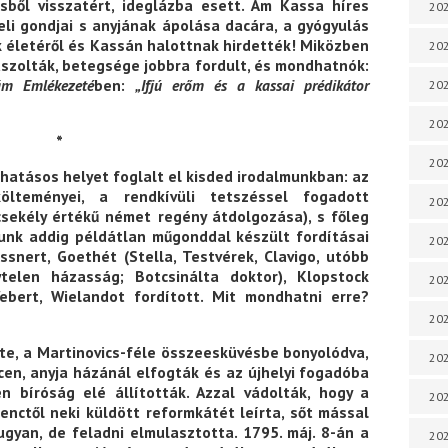
sből visszatért, ideglázba esett. Ám Kassa híres
202
jeli gondjai s anyjának ápolása dacára, a gyógyulás
 életéről és Kassán halottnak hirdették! Miközben
202
szolták, betegsége jobbra fordult, és mondhatnók:
ám Emlékezeté
ben:
„Ifjú erőm és a kassai prédikátor
202
202
*
202
 hatásos helyet foglalt el kisded irodalmunkban: az
költeményei, a rendkívüli tetszéssel fogadott
202
csekély értékű német regény átdolgozása), s főleg
unk addig példátlan műgonddal készült fordításai
202
ssnert, Goethét (Stella, Testvérek, Clavigo, utóbb
telen házasság; Botcsinálta doktor), Klopstock
202
Webert, Wielandot fordított. Mit mondhatni erre?
202
tte, a Martinovics-féle összeesküvésbe bonyolódva
,
202
en, anyja házánál elfogták és az újhelyi fogadóba
n bíróság elé állították. Azzal vádolták, hogy a
20
nctől neki küldött reformkátét leírta, sőt mással
ugyan, de feladni elmulasztotta. 1795. máj. 8-án a
20