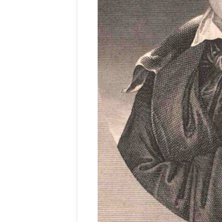
Ispány Marietta: Szavak a fényből
Káplán Géza: Erotikai kala