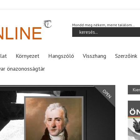
Mondd meg nékem, merre találom…
lat
Környezet
Hangszóló
Visszhang
Szerzőink
ar önazonosságtár
Kie
OPEN