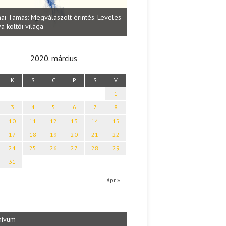
Lakatos Fleisz Katalin: Vasárna
ai Tamás: Megválaszolt érintés. Leveles
Sárszegen
a költői világa
2020. március
K
S
C
P
S
V
1
3
4
5
6
7
8
10
11
12
13
14
15
17
18
19
20
21
22
24
25
26
27
28
29
31
b
ápr »
hívum