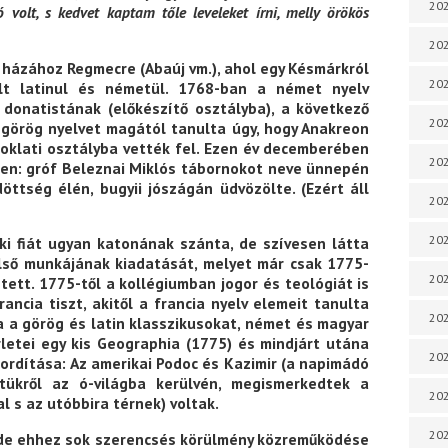
202
 volt, s kedvet kaptam tőle leveleket írni, melly örökös
202
i házához Regmecre (Abaúj vm.), ahol egy Késmárkról
202
lt latinul és németül. 1768-ban a német nyelv
 donatistának (előkészítő osztályba), a következő
202
 görög nyelvet magától tanulta úgy, hogy Anakreon
noklati osztályba vették fel. Ezen év decemberében
202
ben: gróf Beleznai Miklós tábornokot neve ünnepén
öttség élén, bugyii jószágán üdvözölte. (Ezért áll
202
202
ki fiát ugyan katonának szánta, de szívesen látta
első munkájának kiadatását, melyet már csak 1775-
202
tett. 1775-től a kollégiumban jogor és teológiát is
rancia tiszt, akitől a francia nyelv elemeit tanulta
202
 a görög és latin klasszikusokat, német és magyar
érletei egy kis Geographia (1775) és mindjárt utána
20
rdítása: Az amerikai Podoc és Kazimir (a napimádó
etükről az ó-világba kerülvén, megismerkedtek a
20
 s az utóbbira térnek) voltak.
202
, de ehhez sok szerencsés körülmény közreműködése