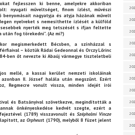
gokat fejlesszen ki benne, amelyekre akkoriban
202
lt: nyugati műveltséget, finom ízlést, művészi
ső benyomásait nagyatyja és atyja házának művelt
202
degen nyelveket s nemesíthette ízlését a külföld
lésesebbek nyerték meg tetszését s ifjan feltette
202
 után fog törekedni”. (Az mi?)
202
ókor megismerkedett Bécsben, a színházzal s
érfiaival – köztük Rádai Gedeonnal és Orczy Lőrinc
202
84-ben őt nevezte ki Abaúj vármegye tiszteletbeli
202
os mellé, a kassai kerület nemzeti iskoláinak
y azonban II. József halála után megszűnt. Ezért
202
z, Regmecre vonult vissza, minden idejét írói
202
val és Batsányival szövetkezve, megindították a
202
 annak önkényeskedése kedvét szegte, ezért a
fejeztével (1789) visszavonult és
Széphalmi Vincze
20
lapított, az
Orpheus
t (1790), melyből 8 füzet jelent
20