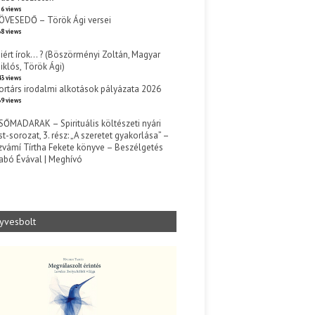
6 views
ÖVESEDŐ – Török Ági versei
8 views
iért írok… ? (Böszörményi Zoltán, Magyar
iklós, Török Ági)
3 views
ortárs irodalmi alkotások pályázata 2026
9 views
SŐMADARAK – Spirituális költészeti nyári
st-sorozat, 3. rész: „A szeretet gyakorlása” –
zvámí Tírtha Fekete könyve – Beszélgetés
abó Évával | Meghívó
s
yvesbolt