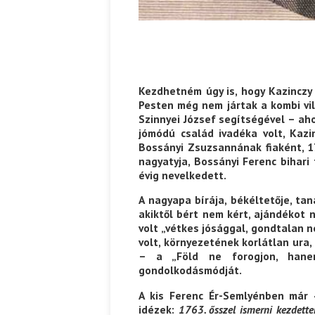
Kezdhetném úgy is, hogy Kazinczy
Pesten még nem jártak a kombi vi
Szinnyei József segítségével – aho
jómódú család ivadéka volt, Kazi
Bossányi Zsuzsannának fiaként, 1
nagyatyja, Bossányi Ferenc bihari
évig nevelkedett.
A nagyapa bírája, békéltetője, ta
akiktől bért nem kért, ajándékot 
volt „vétkes jósággal, gondtalan 
volt, környezetének korlátlan ura
– a „Föld ne forogjon, hanem
gondolkodásmódját.
A kis Ferenc Ér-Semlyénben már 
idézek:
1763. ősszel ismerni kezdett