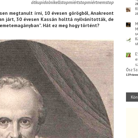
átkupidolnikellstopmiértstopmiértnemstop
25
K
sen megtanult írni, 10 évesen görögből, Anakreont
23
an járt, 30 évesen Kassán holttá nyilvánították, de
M
„remetemagányban”. Hát ez meg hogy történt?
M
14
K
13
E
e
s
Ősz Sz
139 view
Kön