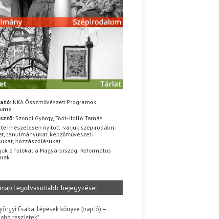
ató:
NKA Összművészeti Programok
iuma
sztő:
Szondi György, Toót-Holló Tamás
 természetesen nyitott: várjuk szépirodalmi
t, tanulmányukat, képzőművészeti
sukat, hozzászólásukat.
jük a fotókat a Magyarországi Református
znak
ónap legolvasottabb bejegyzései
yörgyi Csaba: Lépések könyve (napló) –
jabb részletek*