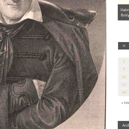
Parvathy Baul: A NAGY LELKEK DALAI.
Bevezetés a bául ösvénybe (Fordította:
Halm
Rideg Zsófia)
Iboly
uz
H
2
9
16
23
30
« fe
Arc