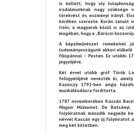
is kellett, hogy oly tulajdonsá
irodalmunknak nagy szüksége vo
törekvést és eszményi irányt. El
körében szerezte. Korán tanult i
íróin; a magyarok közül is az íz
magában, hogy a „Báróczi koszorúja
A képzőművészet remekeivel j
tudományosságunk akkori előkelő f
főispánnal – Pesten. Ez utóbbi 17
jegyzőjévé.
Két évvel utóbb gróf Török Laj
felügyelőjévé nevezték ki, amel
Kazinczy 1791-ben anyja házáho
munkálkodásra fordította.
1787 novemberében Kassán Baróti
Magyar Múzeum
ot. De Batsányi,
folyóiratnak második negyede be
névvel Kassán egy új folyóiratot a
meg két kötetben.