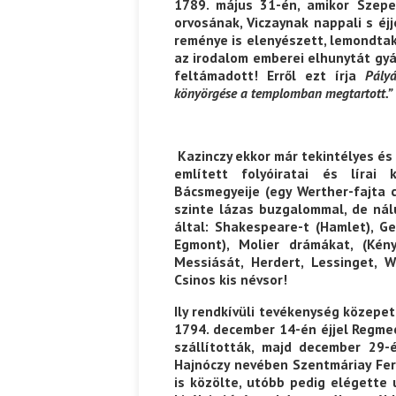
1789. május 31-én, amikor Szepe
orvosának, Viczaynak nappali s éj
reménye is elenyészett, lemondtak
az irodalom emberei elhunytát gyá
feltámadott! Erről ezt írja
Pály
könyörgése a templomban megtartott.”
Kazinczy ekkor már tekintélyes és
említett folyóiratai és lírai 
Bácsmegyeije (egy Werther-fajta 
szinte lázas buzgalommal, de nál
által: Shakespeare-t (Hamlet), Ge
Egmont), Molier drámákat, (Kény
Messiását, Herdert, Lessinget, 
Csinos kis névsor!
Ily rendkívüli tevékenység közepe
1794. december 14-én éjjel Regmec
szállították, majd december 29-é
Hajnóczy nevében Szentmáriay Fere
is közölte, utóbb pedig elégette 