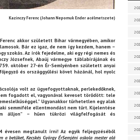
202
Kazinczy Ferenc (Johann Nepomuk Ender acélmetszete)
202
202
 Ferenc akkor született Bihar vármegyében, amikor
202
llamosok. Bár ez igaz, de nem így kezdem, hanem –
gy szokás. Az írók fejedelme, aki egy régi nemes és
202
nczy Józsefnek, Abaúj vármegye táblabírájának és
759. október 27-én Ér-Semlyénben született anyai
202
 főjegyző és országgyűlési követ házánál, hol nyolc
202
nácsolója volt az ügyefogyottaknak, perlekedőknek,
202
nem fogadott el, vagyonával keveset törődött: tele
nemeslelkűséggel.” Ugyanakkor tűrhetetlen egy alak
20
, aki semmiféle ellentmondást nem tűrt. Kijelentése
 álljon” – hűen tükrözi világfelfogását és
20
202
4 évesen megtanult írni! Az egyik feljegyzéséből
em a betűket, Kecskés György ÉrSemjéni oskola mester alá