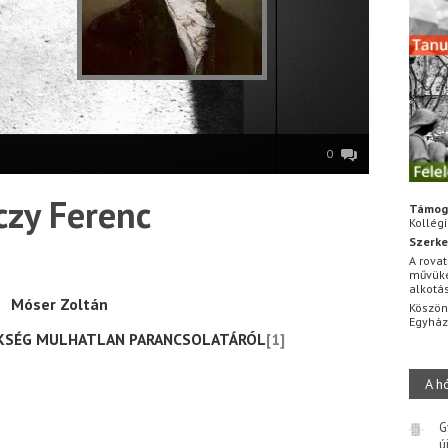
0
czy Ferenc
Támog
Kollég
Szerke
A rovat
művüke
alkotá
Móser Zoltán
Köszön
Egyhá
ÜKSÉG MULHATLAN PARANCSOLATÁRÓL
[1]
A h
G
ú