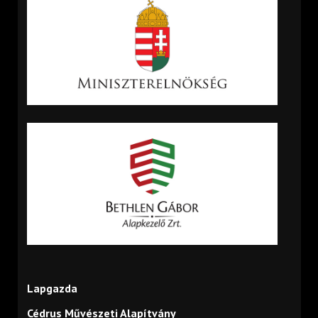
Lapgazda
Cédrus Művészeti Alapítvány