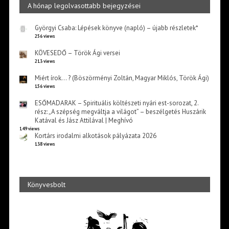
A hónap legolvasottabb bejegyzései
Györgyi Csaba: Lépések könyve (napló) – újabb részletek*
256 views
KÖVESEDŐ – Török Ági versei
213 views
Miért írok… ? (Böszörményi Zoltán, Magyar Miklós, Török Ági)
156 views
ESŐMADARAK – Spirituális költészeti nyári est-sorozat, 2.
rész: „A szépség megváltja a világot” – beszélgetés Huszárik
Katával és Jász Attilával | Meghívó
149 views
Kortárs irodalmi alkotások pályázata 2026
138 views
Könyvesbolt