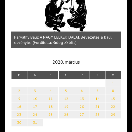
 bául
Halmai Tamás: Megválaszolt érintés. Leveles Ibolya költői
világa
2020. március
H
K
S
C
P
S
V
1
2
3
4
5
6
7
8
9
10
11
12
13
14
15
16
17
18
19
20
21
22
23
24
25
26
27
28
29
30
31