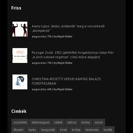
Friss
Arany Lajos: Járási „királynők” meg a veszekedő
„álompárok”
augusztus 7th | by
Napút Online
Pozsgai Zsolt: 1952 (játékfilm forgatókönyv Jókai Mór
„A jövő század regénye” című műve alapján)
augusztus 7th | by
Napút Online
CHRISTINA ROSETTI VERSEI KÁNTÁS BALÁZS
FORDÍTÁSÁBAN
augusztus 6th | by
Napút Online
Címkék
asztalfiók
beharangozó
cikkek
cédrus
dráma
esszé
fénykör
haiku
hangszóló
hírek
kritika
körkérdés
levélfa