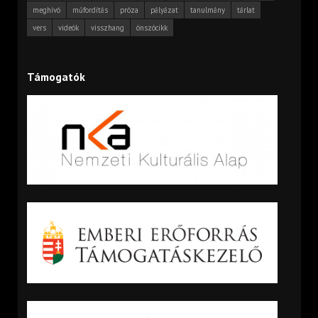
meghívó
műfordítás
próza
pályázat
tanulmány
tárlat
vers
videók
visszhang
önszócikk
Támogatók