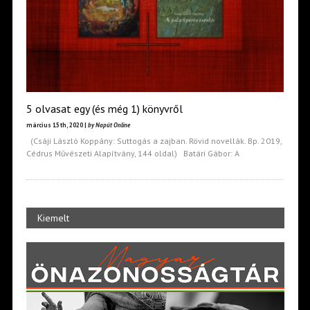
5 olvasat egy (és még 1) könyvről
március 15th, 2020 |
by Napút Online
(Csáji László Koppány: Suttogás a zajban. Rövid novellák. Bp. 2019,
Cédrus Művészeti Alapítvány, 144 oldal) Batári Gábor: A
Kiemelt