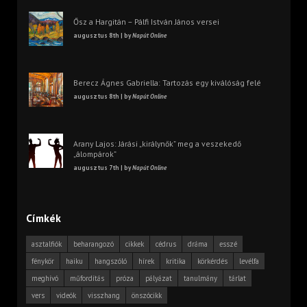
Ősz a Hargitán – Pálfi István János versei
augusztus 8th | by
Napút Online
Berecz Ágnes Gabriella: Tartozás egy kiválóság felé
augusztus 8th | by
Napút Online
Arany Lajos: Járási „királynők” meg a veszekedő
„álompárok”
augusztus 7th | by
Napút Online
Címkék
asztalfiók
beharangozó
cikkek
cédrus
dráma
esszé
fénykör
haiku
hangszóló
hírek
kritika
körkérdés
levélfa
meghívó
műfordítás
próza
pályázat
tanulmány
tárlat
vers
videók
visszhang
önszócikk