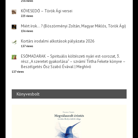
256 views
KÖVESEDŐ – Török Ági versei
225 views
Miért írok… ? (Böszörményi Zoltán, Magyar Miklós, Török Ági)
156 views
Kortárs irodalmi alkotások pályázata 2026
137 views
ESŐMADARAK – Spirituális költészeti nyári est-sorozat, 3.
rész: „A szeretet gyakorlása” – szvámí Tírtha Fekete könyve –
Beszélgetés Ősz Szabó Évával | Meghívó
137 views
Könyvesbolt