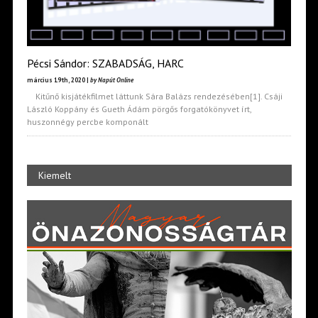
Pécsi Sándor: SZABADSÁG, HARC
március 19th, 2020 |
by Napút Online
Kitűnő kisjátékfilmet láttunk Sára Balázs rendezésében[1]. Csáji
László Koppány és Gueth Ádám pörgős forgatókönyvet írt,
huszonnégy percbe komponált
Kiemelt