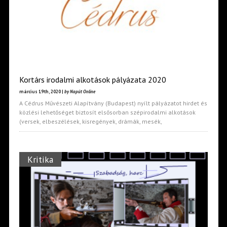
Kortárs irodalmi alkotások pályázata 2020
március 19th, 2020 |
by Napút Online
A Cédrus Művészeti Alapítvány (Budapest) nyílt pályázatot hirdet és
közlési lehetőséget biztosít elsősorban szépirodalmi alkotások
(versek, elbeszélések, kisregények, drámák, mesék,
Kritika