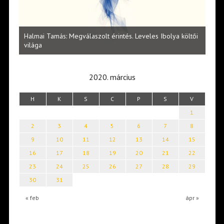
l
Halmai Tamás: Megválaszolt érintés. Leveles Ibolya költői
Laka
világa
2020. március
H
K
S
C
P
S
V
1
2
3
4
5
6
7
8
9
10
11
12
13
14
15
16
17
18
19
20
21
22
23
24
25
26
27
28
29
30
31
« feb
ápr »