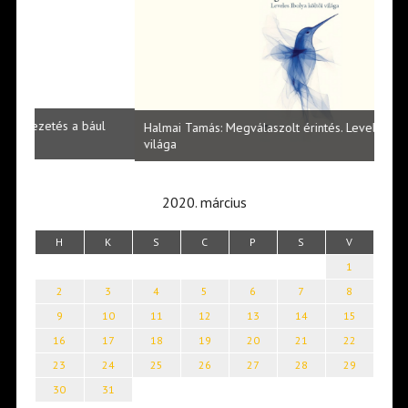
l
Halmai Tamás: Megválaszolt érintés. Leveles Ibolya költői
Laka
világa
2020. március
H
K
S
C
P
S
V
1
2
3
4
5
6
7
8
9
10
11
12
13
14
15
16
17
18
19
20
21
22
23
24
25
26
27
28
29
30
31