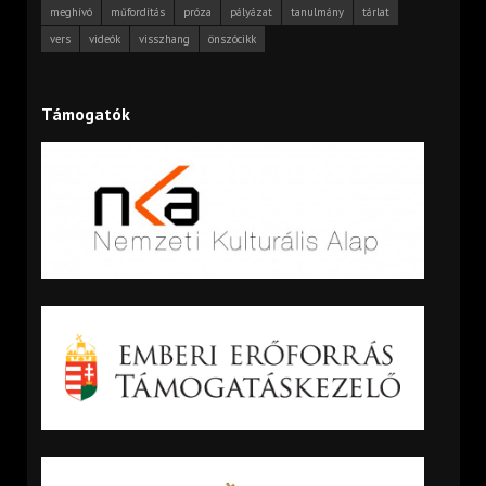
meghívó
műfordítás
próza
pályázat
tanulmány
tárlat
vers
videók
visszhang
önszócikk
Támogatók