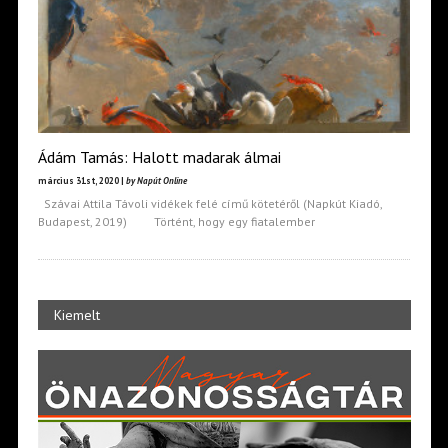
Ádám Tamás: Halott madarak álmai
március 31st, 2020 |
by Napút Online
Szávai Attila Távoli vidékek felé című kötetéről (Napkút Kiadó,
Budapest, 2019) Történt, hogy egy fiatalember
Kiemelt