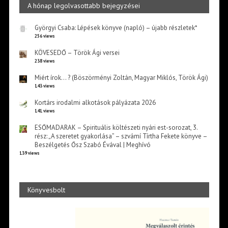
A hónap legolvasottabb bejegyzései
Györgyi Csaba: Lépések könyve (napló) – újabb részletek*
256 views
KÖVESEDŐ – Török Ági versei
238 views
Miért írok… ? (Böszörményi Zoltán, Magyar Miklós, Török Ági)
143 views
Kortárs irodalmi alkotások pályázata 2026
141 views
ESŐMADARAK – Spirituális költészeti nyári est-sorozat, 3.
rész: „A szeretet gyakorlása” – szvámí Tírtha Fekete könyve –
Beszélgetés Ősz Szabó Évával | Meghívó
139 views
Könyvesbolt