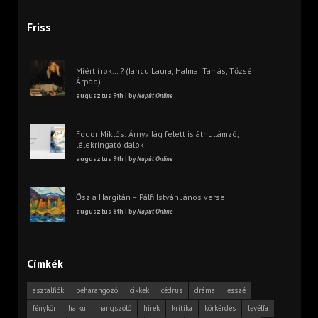
Friss
Miért írok… ? (Iancu Laura, Halmai Tamás, Tőzsér
Árpád)
augusztus 9th | by
Napút Online
Fodor Miklós: Árnyvilág felett is áthullámzó,
lélekringató dalok
augusztus 9th | by
Napút Online
Ősz a Hargitán – Pálfi István János versei
augusztus 8th | by
Napút Online
Címkék
asztalfiók
beharangozó
cikkek
cédrus
dráma
esszé
fénykör
haiku
hangszóló
hírek
kritika
körkérdés
levélfa