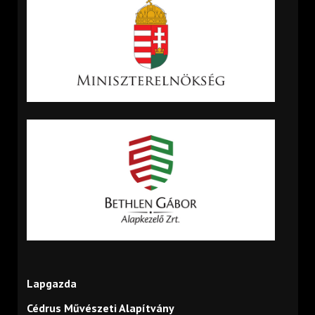
Lapgazda
Cédrus Művészeti Alapítvány