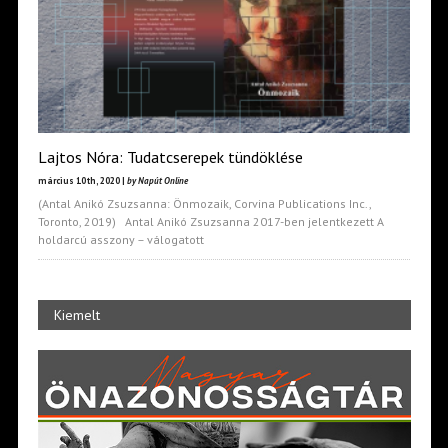
Lajtos Nóra: Tudatcserepek tündöklése
március 10th, 2020 |
by Napút Online
(Antal Anikó Zsuzsanna: Önmozaik, Corvina Publications Inc.,
Toronto, 2019) Antal Anikó Zsuzsanna 2017-ben jelentkezett A
holdarcú asszony – válogatott
Kiemelt