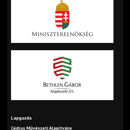
Lapgazda
Cédrus Művészeti Alapítvány