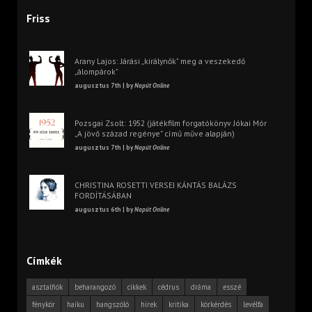
Friss
Arany Lajos: Járási „királynők” meg a veszekedő
„álompárok”
augusztus 7th | by
Napút Online
Pozsgai Zsolt: 1952 (játékfilm forgatókönyv Jókai Mór
„A jövő század regénye” című műve alapján)
augusztus 7th | by
Napút Online
CHRISTINA ROSETTI VERSEI KÁNTÁS BALÁZS
FORDÍTÁSÁBAN
augusztus 6th | by
Napút Online
Címkék
asztalfiók
beharangozó
cikkek
cédrus
dráma
esszé
fénykör
haiku
hangszóló
hírek
kritika
körkérdés
levélfa