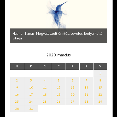
l
Halmai Tamás: Megválaszolt érintés. Leveles Ibolya költői
Laka
világa
2020. március
H
K
S
C
P
S
V
1
2
3
4
5
6
7
8
9
10
11
12
13
14
15
16
17
18
19
20
21
22
23
24
25
26
27
28
29
30
31