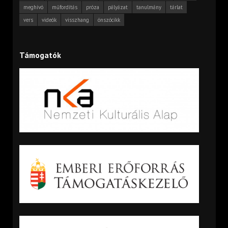
meghívó
műfordítás
próza
pályázat
tanulmány
tárlat
vers
videók
visszhang
önszócikk
Támogatók