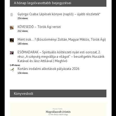
A hónap legolvasottabb bejegyzései
Györgyi Csaba: Lépések könyve (napló) – újabb részletek*
256 views
KÖVESEDŐ – Török Ági versei
212 views
Miért írok… ? (Böszörményi Zoltán, Magyar Miklós, Török Ági)
183 views
ESŐMADARAK – Spirituális költészeti nyári est-sorozat, 2.
rész: „A szépség megváltja a világot” – beszélgetés Huszárik
Katával és Jász Attilával | Meghívó
149 views
Kortárs irodalmi alkotások pályázata 2026
136 views
Könyvesbolt