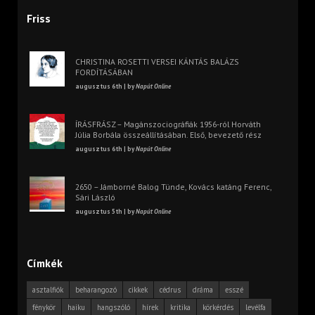
Friss
CHRISTINA ROSETTI VERSEI KÁNTÁS BALÁZS
FORDÍTÁSÁBAN
augusztus 6th | by
Napút Online
ÍRÁSFRÁSZ – Magánszociográfiák 1956-ról Horváth
Júlia Borbála összeállításában. Első, bevezető rész
augusztus 6th | by
Napút Online
2650 – Jámborné Balog Tünde, Kovács katáng Ferenc,
Sári László
augusztus 5th | by
Napút Online
Címkék
asztalfiók
beharangozó
cikkek
cédrus
dráma
esszé
fénykör
haiku
hangszóló
hírek
kritika
körkérdés
levélfa