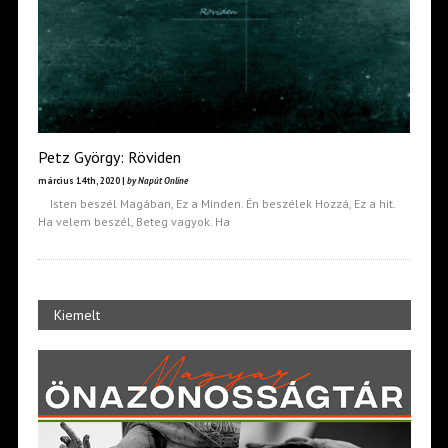
Petz György: Röviden
március 14th, 2020 |
by Napút Online
Isten beszél Magában, Ez a Minden. Én beszélek Hozzá, Ez a hit.
Ha velem beszél, Beteg vagyok. Ha
Kiemelt