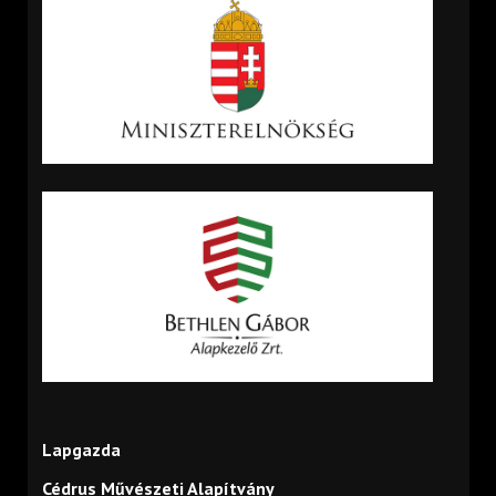
Lapgazda
Cédrus Művészeti Alapítvány