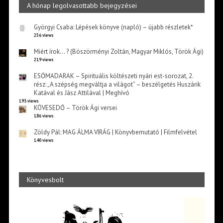
A hónap legolvasottabb bejegyzései
Györgyi Csaba: Lépések könyve (napló) – újabb részletek*
256 views
Miért írok… ? (Böszörményi Zoltán, Magyar Miklós, Török Ági)
219 views
ESŐMADARAK – Spirituális költészeti nyári est-sorozat, 2.
rész: „A szépség megváltja a világot” – beszélgetés Huszárik
Katával és Jász Attilával | Meghívó
193 views
KÖVESEDŐ – Török Ági versei
186 views
Zöldy Pál: MAG ÁLMA VIRÁG | Könyvbemutató | Filmfelvétel
140 views
Könyvesbolt