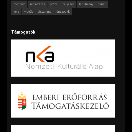
meghívó
műfordítás
próza
pályázat
tanulmány
tárlat
vers
videók
visszhang
önszócikk
Támogatók