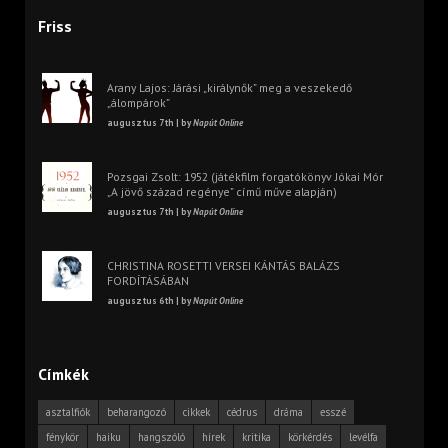
Friss
Arany Lajos: Járási „királynők” meg a veszekedő
„álompárok”
augusztus 7th | by
Napút Online
Pozsgai Zsolt: 1952 (játékfilm forgatókönyv Jókai Mór
„A jövő század regénye” című műve alapján)
augusztus 7th | by
Napút Online
CHRISTINA ROSETTI VERSEI KÁNTÁS BALÁZS
FORDÍTÁSÁBAN
augusztus 6th | by
Napút Online
Címkék
asztalfiók
beharangozó
cikkek
cédrus
dráma
esszé
fénykör
haiku
hangszóló
hírek
kritika
körkérdés
levélfa