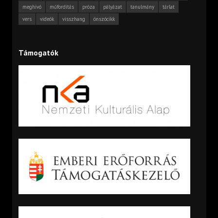
meghívó
műfordítás
próza
pályázat
tanulmány
tárlat
vers
videók
visszhang
önszócikk
Támogatók