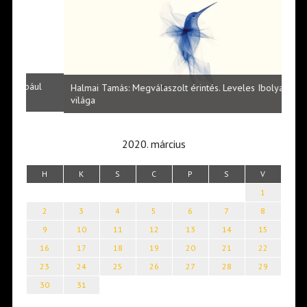
l
Halmai Tamás: Megválaszolt érintés. Leveles Ibolya költői
Laka
világa
2020. március
H
K
S
C
P
S
V
1
2
3
4
5
6
7
8
9
10
11
12
13
14
15
16
17
18
19
20
21
22
23
24
25
26
27
28
29
30
31