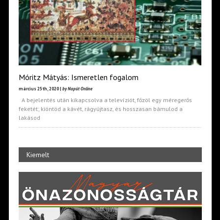
Móritz Mátyás: Ismeretlen fogalom
március 25th, 2020 |
by Napút Online
A bejelentés után kikapcsolva a televíziót, főzöl egy méregerős
feketét; kiöntöd a kávét, rágyújtasz, és hosszasan bámulod a
lakásod
Kiemelt