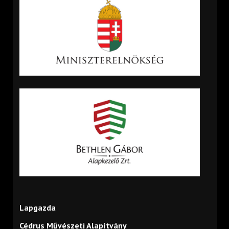
Lapgazda
Cédrus Művészeti Alapítvány