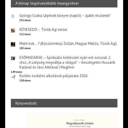
A hónap legolvasottabb bejegyzései
Györgyi Csaba: Lépések könyve (napló) – újabb részletek*
256 views
KÖVESEDŐ – Török Ági versei
213 views
Miért írok… ? (Böszörményi Zoltán, Magyar Miklós, Török Ági)
183 views
ESŐMADARAK – Spirituális költészeti nyári est-sorozat, 2.
rész: „A szépség megváltja a világot” – beszélgetés Huszárik
Katával és Jász Attilával | Meghívó
149 views
Kortárs irodalmi alkotások pályázata 2026
138 views
Könyvesbolt