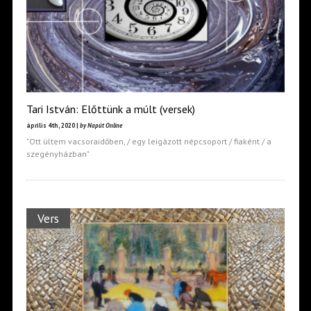
Tari István: Előttünk a múlt (versek)
április 4th, 2020 |
by Napút Online
"Ott ültem vacsoraidőben, / egy leigázott népcsoport / fiaként / a
szegényházban"
Vers