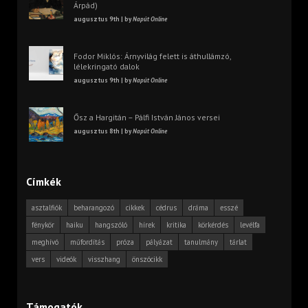
Árpád)
augusztus 9th | by
Napút Online
Fodor Miklós: Árnyvilág felett is áthullámzó,
lélekringató dalok
augusztus 9th | by
Napút Online
Ősz a Hargitán – Pálfi István János versei
augusztus 8th | by
Napút Online
Címkék
asztalfiók
beharangozó
cikkek
cédrus
dráma
esszé
fénykör
haiku
hangszóló
hírek
kritika
körkérdés
levélfa
meghívó
műfordítás
próza
pályázat
tanulmány
tárlat
vers
videók
visszhang
önszócikk
Támogatók