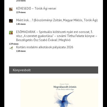
256 views
KÖVESEDŐ – Török Ági versei
229 views
Miért írok… ? (Böszörményi Zoltán, Magyar Miklós, Török Ági)
143 views
ESŐMADARAK – Spirituális költészeti nyári est-sorozat, 3.
rész: „A szeretet gyakorlása” – szvámí Tírtha Fekete könyve –
Beszélgetés Ősz Szabó Évával | Meghívó
139 views
Kortárs irodalmi alkotások pályázata 2026
138 views
Könyvesbolt