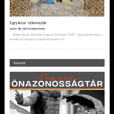
Egry Artúr: útkövezők
április 4th, 2020 |
by Napút Online
(Rippl-Rónai: Kövezik a kaposi Fő utcát, 1905) alig pirkad még a
kendős és kalapos csapat felserken ím
Kiemelt