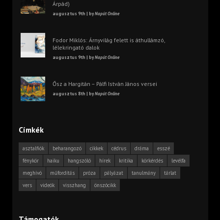
Árpád)
augusztus 9th | by
Napút Online
Fodor Miklós: Árnyvilág felett is áthullámzó,
lélekringató dalok
augusztus 9th | by
Napút Online
Ősz a Hargitán – Pálfi István János versei
augusztus 8th | by
Napút Online
Címkék
asztalfiók
beharangozó
cikkek
cédrus
dráma
esszé
fénykör
haiku
hangszóló
hírek
kritika
körkérdés
levélfa
meghívó
műfordítás
próza
pályázat
tanulmány
tárlat
vers
videók
visszhang
önszócikk
Támogatók