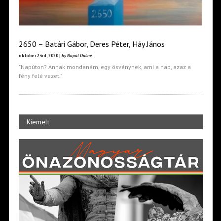
2650 – Batári Gábor, Deres Péter, Háy János
október 23rd, 2020 |
by Napút Online
"Napúton? Annak mondanám, egy ösvénynek, ami a nap, azaz a
fény felé vezet."
Kiemelt