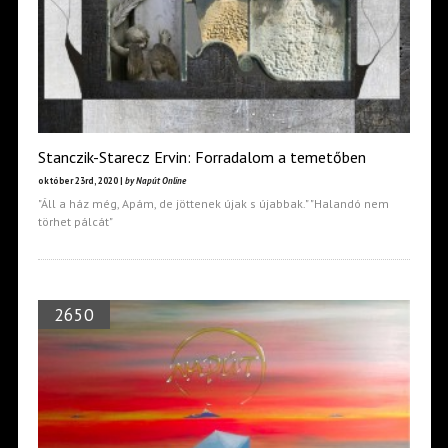
Stanczik-Starecz Ervin: Forradalom a temetőben
október 23rd, 2020 |
by Napút Online
"Áll a ház még, Apám, de jöttenek újak s újabbak." "Halandó nem
törhet pálcát"
2650