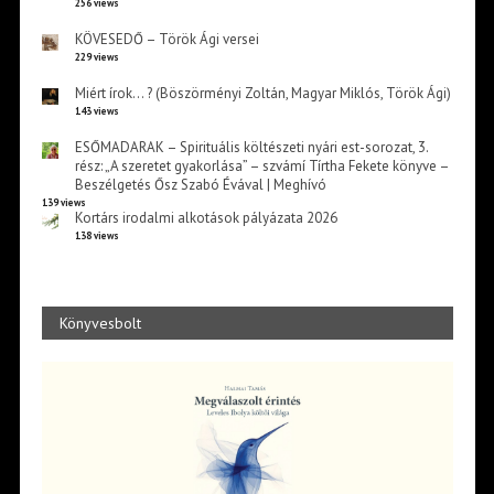
256 views
KÖVESEDŐ – Török Ági versei
229 views
Miért írok… ? (Böszörményi Zoltán, Magyar Miklós, Török Ági)
143 views
ESŐMADARAK – Spirituális költészeti nyári est-sorozat, 3.
rész: „A szeretet gyakorlása” – szvámí Tírtha Fekete könyve –
Beszélgetés Ősz Szabó Évával | Meghívó
139 views
Kortárs irodalmi alkotások pályázata 2026
138 views
Könyvesbolt