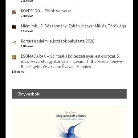
256 views
KÖVESEDŐ – Török Ági versei
238 views
Miért írok… ? (Böszörményi Zoltán, Magyar Miklós, Török Ági)
143 views
Kortárs irodalmi alkotások pályázata 2026
140 views
ESŐMADARAK – Spirituális költészeti nyári est-sorozat, 3.
rész: „A szeretet gyakorlása” – szvámí Tírtha Fekete könyve –
Beszélgetés Ősz Szabó Évával | Meghívó
139 views
Könyvesbolt