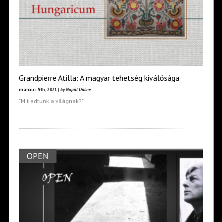
Grandpierre Atilla: A magyar tehetség kiválósága
március 9th, 2021 |
by Napút Online
"Mit adtunk a világnak?"
OPEN