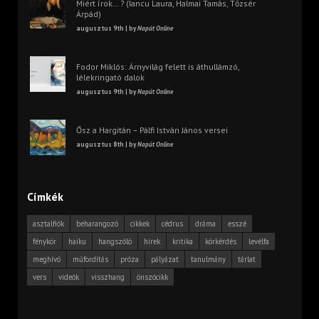
Miért írok… ? (Iancu Laura, Halmai Tamás, Tőzsér
Árpád)
augusztus 9th | by
Napút Online
Fodor Miklós: Árnyvilág felett is áthullámzó,
lélekringató dalok
augusztus 9th | by
Napút Online
Ősz a Hargitán – Pálfi István János versei
augusztus 8th | by
Napút Online
Címkék
asztalfiók
beharangozó
cikkek
cédrus
dráma
esszé
fénykör
haiku
hangszóló
hírek
kritika
körkérdés
levélfa
meghívó
műfordítás
próza
pályázat
tanulmány
tárlat
vers
videók
visszhang
önszócikk