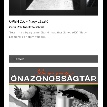
OPEN 23. – Nagy László
március 9th, 2021 |
by Napút Online
"Létem ha végleg lemerűlt, / ki imád tücsök-hegedűt?" Nagy
Lászlóról és három verséről -
Kiemelt