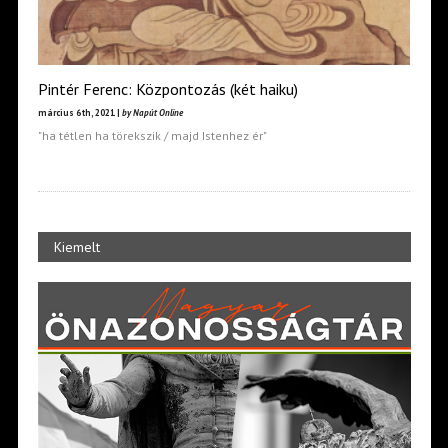
Pintér Ferenc: Központozás (két haiku)
március 6th, 2021 |
by Napút Online
"ha tétlen ha törekszik / majd Istenhez ér"
Kiemelt