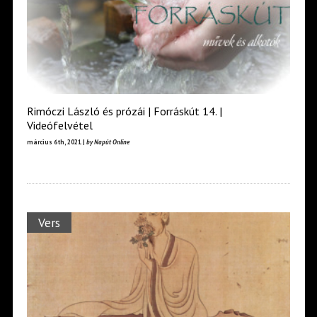
Rimóczi László és prózái | Forráskút 14. |
Videófelvétel
március 6th, 2021 |
by Napút Online
Vers