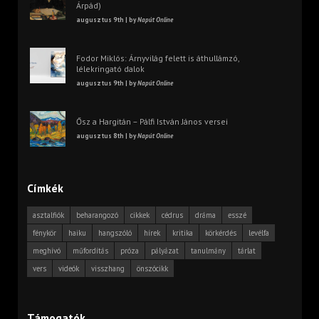
Árpád)
augusztus 9th | by
Napút Online
Fodor Miklós: Árnyvilág felett is áthullámzó,
lélekringató dalok
augusztus 9th | by
Napút Online
Ősz a Hargitán – Pálfi István János versei
augusztus 8th | by
Napút Online
Címkék
asztalfiók
beharangozó
cikkek
cédrus
dráma
esszé
fénykör
haiku
hangszóló
hírek
kritika
körkérdés
levélfa
meghívó
műfordítás
próza
pályázat
tanulmány
tárlat
vers
videók
visszhang
önszócikk
Támogatók