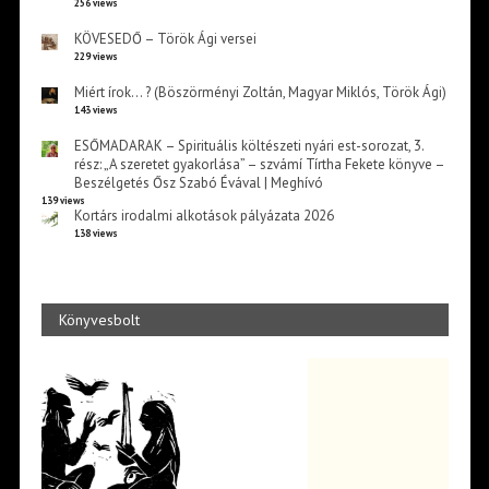
256 views
KÖVESEDŐ – Török Ági versei
229 views
Miért írok… ? (Böszörményi Zoltán, Magyar Miklós, Török Ági)
143 views
ESŐMADARAK – Spirituális költészeti nyári est-sorozat, 3.
rész: „A szeretet gyakorlása” – szvámí Tírtha Fekete könyve –
Beszélgetés Ősz Szabó Évával | Meghívó
139 views
Kortárs irodalmi alkotások pályázata 2026
138 views
Könyvesbolt