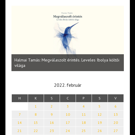
l
Halmai Tamás: Megválaszolt érintés. Leveles Ibolya költői
Laka
világa
2022. február
H
K
S
C
P
S
V
1
2
3
4
5
6
7
8
9
10
11
12
13
14
15
16
17
18
19
20
21
22
23
24
25
26
27