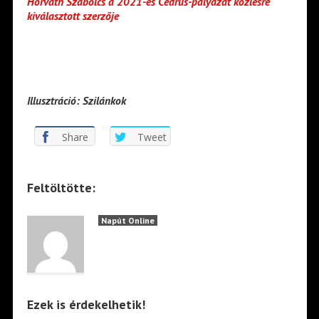
Horváth Szabolcs a 2021-es Cédrus-pályázat közlésre
kiválasztott szerzője
Illusztráció: Szilánkok
Share
Tweet
Feltöltötte:
Napút Online
Ezek is érdekelhetik!