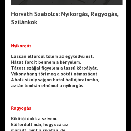
Horváth Szabolcs: Nyikorgás, Ragyogás,
Szilánkok
Nyikorgás
Lassan elfordul tőlem az egykedvű est.
Hátat fordít bennem a kényelem.
Tátott szájjal figyelem a lassú körpályát.
Vékony hang töri meg a sötét némaságot.
A halk sikoly sajgón hatol hallójáratomba,
aztán lomhán elnémul a nyikorgás.
Ragyogás
Kikötői dokk a szívem.
Előfordult már, hogy száraz
maradt, mint a sivatag, de