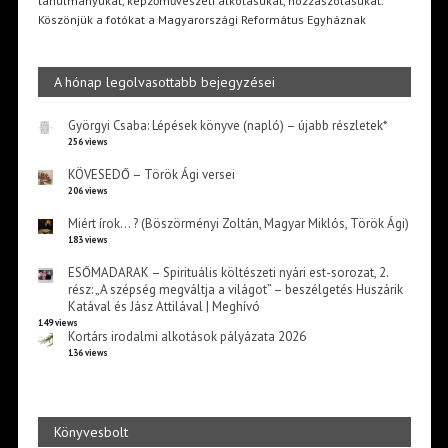
tanulmányukat, képzőművészeti alkotásukat, hozzászólásukat.
Köszönjük a fotókat a Magyarországi Református Egyháznak
A hónap legolvasottabb bejegyzései
Györgyi Csaba: Lépések könyve (napló) – újabb részletek*
256 views
KÖVESEDŐ – Török Ági versei
206 views
Miért írok… ? (Böszörményi Zoltán, Magyar Miklós, Török Ági)
183 views
ESŐMADARAK – Spirituális költészeti nyári est-sorozat, 2.
rész: „A szépség megváltja a világot” – beszélgetés Huszárik
Katával és Jász Attilával | Meghívó
149 views
Kortárs irodalmi alkotások pályázata 2026
136 views
Könyvesbolt