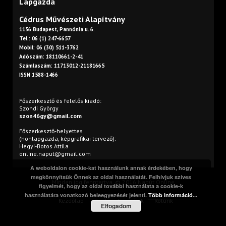
Lapgazda
Cédrus Művészeti Alapítvány
1136 Budapest, Pannónia u. 6.
Tel.: 06 (1) 247-6657
Mobil: 06 (30) 511-3762
Adószám: 18110661-2-41
Számlaszám: 11713012-21181665
ISSN 1588-1466
Főszerkesztő és felelős kiadó:
Szondi György
szon46gy@gmail.com
Főszerkesztő-helyettes
(honlapgazda, képgrafikai tervező):
Hegyi-Botos Attila
online.naput@gmail.com
A weboldalon cookie-kat használunk annak érdekében, hogy
megkönnyítsük Önnek az oldal használatát. Felhívjuk szíves
Minden jog fenntartva. © 2016 Napút Online
figyelmét, hogy az oldal további használata a cookie-k
használatára vonatkozó beleegyezését jelenti.
Több információ...
Kezdőlap
Print
Szerzőink
Rólunk
Elfogadom