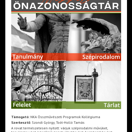
Támogató:
NKA Összművészeti Programok Kollégiuma
Szerkesztő:
Szondi György, Toót-Holló Tamás
A rovat természetesen nyitott: várjuk szépirodalmi művüket,