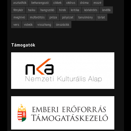
asztalfiók
beharangozó
cikkek
cédrus
dráma
esszé
fénykör
haiku
hangszóló
hírek
kritika
körkérdés
levélfa
meghívó
műfordítás
próza
pályázat
tanulmány
tárlat
vers
videók
visszhang
önszócikk
Támogatók