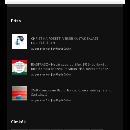
Friss
CHRISTINA ROSETTI VERSEI KÁNTÁS BALÁZS
FORDÍTÁSÁBAN
augusztus 6th | by
Napút Online
ÍRÁSFRÁSZ – Magánszociográfiák 1956-ról Horváth
Júlia Borbála összeállításában. Első, bevezető rész
augusztus 6th | by
Napút Online
2650 – Jámborné Balog Tünde, Kovács katáng Ferenc,
Sári László
augusztus 5th | by
Napút Online
Címkék