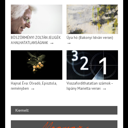
BÖSZÖRMÉNYI ZOLTÁN: JELIGÉK
Újra hó (Bakonyi István versei)
→
→
A HALHATATLANSÁGNAK
Hajnal Éva: Olvadó, Episztola,
Visszafordíthatatlan számok –
→
→
reményben
Ispány Marietta versei
Kiemelt