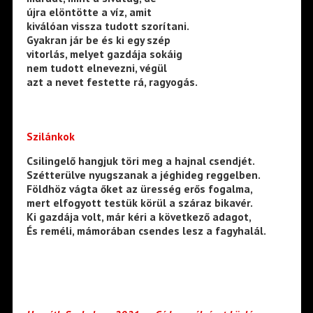
újra elöntötte a víz, amit
kiválóan vissza tudott szorítani.
Gyakran jár be és ki egy szép
vitorlás, melyet gazdája sokáig
nem tudott elnevezni, végül
azt a nevet festette rá, ragyogás.
Szilánkok
Csilingelő hangjuk töri meg a hajnal csendjét.
Szétterülve nyugszanak a jéghideg reggelben.
Földhöz vágta őket az üresség erős fogalma,
mert elfogyott testük körül a száraz bikavér.
Ki gazdája volt, már kéri a következő adagot,
És reméli, mámorában csendes lesz a fagyhalál.