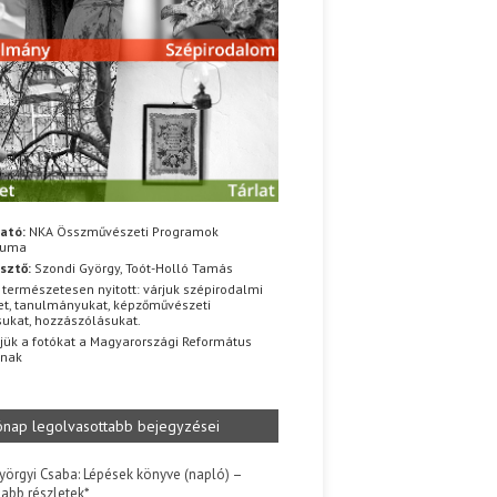
ató:
NKA Összművészeti Programok
iuma
sztő:
Szondi György, Toót-Holló Tamás
 természetesen nyitott: várjuk szépirodalmi
t, tanulmányukat, képzőművészeti
sukat, hozzászólásukat.
jük a fotókat a Magyarországi Református
znak
ónap legolvasottabb bejegyzései
yörgyi Csaba: Lépések könyve (napló) –
jabb részletek*