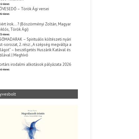
6 views
ÖVESEDŐ – Török Ági versei
6 views
iért írok… ? (Böszörményi Zoltán, Magyar
iklós, Török Ági)
3 views
SŐMADARAK – Spirituális költészeti nyári
st-sorozat, 2. rész: „A szépség megváltja a
ilágot” – beszélgetés Huszárik Katával és
tilával | Meghívó
s
ortárs irodalmi alkotások pályázata 2026
6 views
yvesbolt