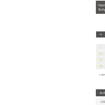
Parvathy Baul: A NAGY LELKEK DALAI.
Bevezetés a bául ösvénybe (Fordította:
Halm
Rideg Zsófia)
Iboly
uz
H
7
14
21
28
« jan
Arc
202