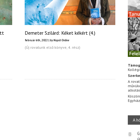
tt
Demeter Szilárd: Kéket kékért (4.)
február 6th, 2022 |
by Napút Online
(Új rovatunk első könyve, 4. rész)
Támog
Kollég
Szerke
A rovat
művüke
alkotá
Köszön
Egyhá
A h
G
ú