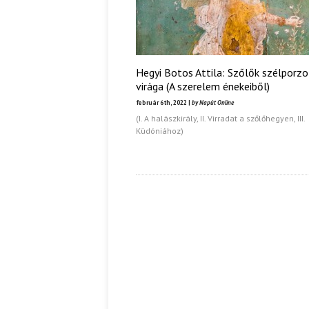
Hegyi Botos Attila: Szőlők szélporzo
virága (A szerelem énekeiből)
február 6th, 2022 |
by Napút Online
(I. A halászkirály, II. Virradat a szőlőhegyen, III.
Küdóniához)