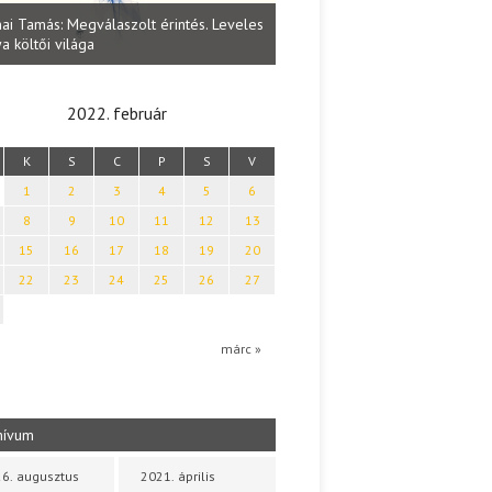
Lakatos Fleisz Katalin: Vasárna
ai Tamás: Megválaszolt érintés. Leveles
Sárszegen
a költői világa
2022. február
K
S
C
P
S
V
1
2
3
4
5
6
8
9
10
11
12
13
15
16
17
18
19
20
22
23
24
25
26
27
márc »
hívum
6. augusztus
2021. április