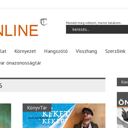
Mondd meg nékem, merre találom…
lat
Környezet
Hangszóló
Visszhang
Szerzőink
ar önazonosságtár
Kie
6
KönyvTár