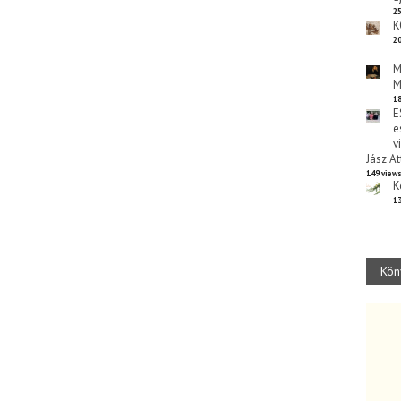
25
K
20
M
M
18
E
e
v
Jász At
149 view
K
13
Kön