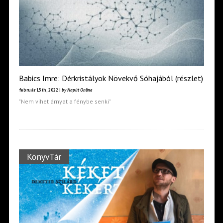
Babics Imre: Dérkristályok Növekvő Sóhajából (részlet)
február 15th, 2022 |
by Napút Online
"Nem vihet árnyat a fénybe senki"
KönyvTár