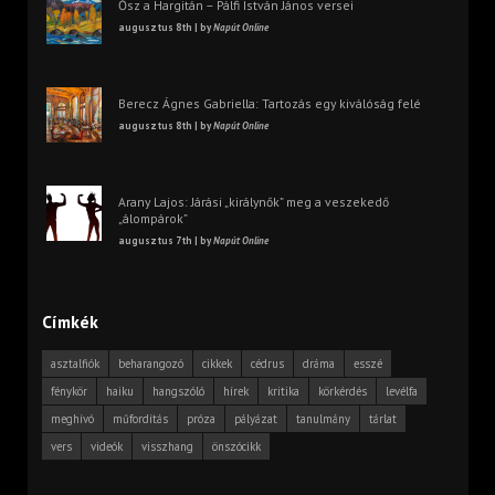
Ősz a Hargitán – Pálfi István János versei
augusztus 8th | by
Napút Online
Berecz Ágnes Gabriella: Tartozás egy kiválóság felé
augusztus 8th | by
Napút Online
Arany Lajos: Járási „királynők” meg a veszekedő
„álompárok”
augusztus 7th | by
Napút Online
Címkék
asztalfiók
beharangozó
cikkek
cédrus
dráma
esszé
fénykör
haiku
hangszóló
hírek
kritika
körkérdés
levélfa
meghívó
műfordítás
próza
pályázat
tanulmány
tárlat
vers
videók
visszhang
önszócikk