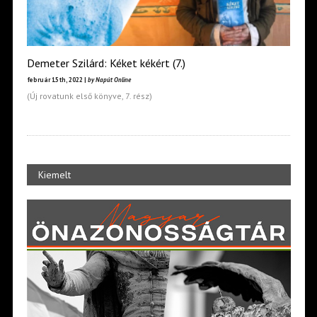
Demeter Szilárd: Kéket kékért (7.)
február 15th, 2022 |
by Napút Online
(Új rovatunk első könyve, 7. rész)
Kiemelt