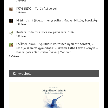
256 views
KÖVESEDŐ – Török Ági versei
225 views
Miért írok… ? (Böszörményi Zoltán, Magyar Miklós, Török Ági)
156 views
Kortárs irodalmi alkotások pályázata 2026
138 views
ESŐMADARAK – Spirituális költészeti nyári est-sorozat, 3.
rész: „A szeretet gyakorlása” – szvámí Tírtha Fekete könyve –
Beszélgetés Ősz Szabó Évával | Meghívó
137 views
Könyvesbolt