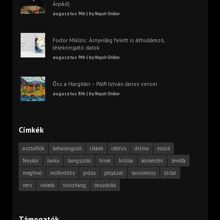
Árpád)
augusztus 9th | by
Napút Online
Fodor Miklós: Árnyvilág felett is áthullámzó,
lélekringató dalok
augusztus 9th | by
Napút Online
Ősz a Hargitán – Pálfi István János versei
augusztus 8th | by
Napút Online
Címkék
asztalfiók
beharangozó
cikkek
cédrus
dráma
esszé
fénykör
haiku
hangszóló
hírek
kritika
körkérdés
levélfa
meghívó
műfordítás
próza
pályázat
tanulmány
tárlat
vers
videók
visszhang
önszócikk
Támogatók