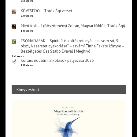
256 views
KÖVESEDŐ – Török Ági versei
229 views
Miért írok… ? (Böszörményi Zoltán, Magyar Miklós, Török Ági)
143 views
ESŐMADARAK – Spirituális költészeti nyári est-sorozat, 3.
rész: „A szeretet gyakorlása” – szvámí Tírtha Fekete könyve –
Beszélgetés Ősz Szabó Évával | Meghívó
139 views
Kortárs irodalmi alkotások pályázata 2026
138 views
Könyvesbolt