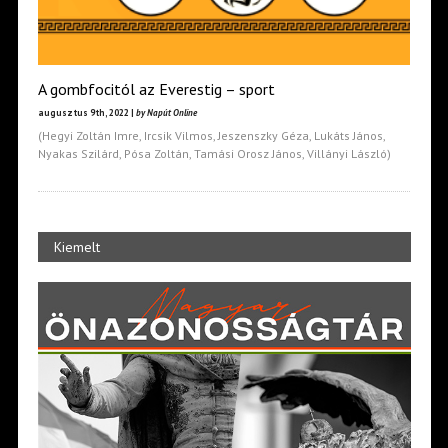
A gombfocitól az Everestig – sport
augusztus 9th, 2022 |
by Napút Online
(Hegyi Zoltán Imre, Ircsik Vilmos, Jeszenszky Géza, Lukáts János,
Nyakas Szilárd, Pósa Zoltán, Tamási Orosz János, Villányi László)
Kiemelt