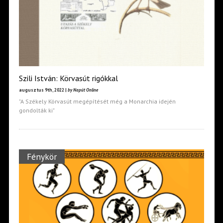
Szili István: Körvasút rigókkal
augusztus 9th, 2022 |
by Napút Online
"A Székely Körvasút megépítését még a Monarchia idején
gondolták ki"
Fénykör