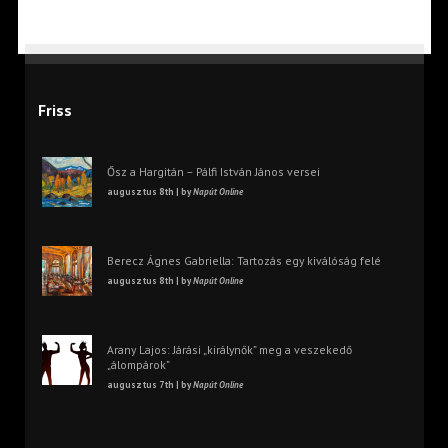
Friss
Ősz a Hargitán – Pálfi István János versei
augusztus 8th | by
Napút Online
Berecz Ágnes Gabriella: Tartozás egy kiválóság felé
augusztus 8th | by
Napút Online
Arany Lajos: Járási „királynők” meg a veszekedő
„álompárok”
augusztus 7th | by
Napút Online