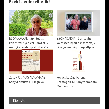
Ezek is érdekelhetik!
ESŐMADARAK – Spirituális
ESŐMADARAK – Spirituális
költészeti nyári est-sorozat, 3.
költészeti nyári est-sorozat, 2.
rész: „A szeretet gyakorlása” –
rész: „A szépség megváltja a
szvámí Tírtha Fekete könyve –
világot” – beszélgetés Huszárik
Beszélgetés Ősz Szabó Évával |
Katával és Jász Attilával |
→
→
Meghívó
Meghívó
Zöldy Pál: MAG ÁLMA VIRÁG |
Kovács katáng Ferenc:
→
Könyvbemutató | Meghívó
Szószögek 1. | Könyvbemutató |
→
Meghívó
Kiemelt