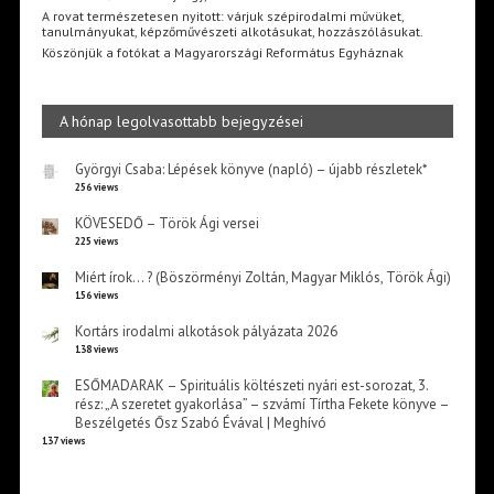
A rovat természetesen nyitott: várjuk szépirodalmi művüket,
tanulmányukat, képzőművészeti alkotásukat, hozzászólásukat.
Köszönjük a fotókat a Magyarországi Református Egyháznak
A hónap legolvasottabb bejegyzései
Györgyi Csaba: Lépések könyve (napló) – újabb részletek*
256 views
KÖVESEDŐ – Török Ági versei
225 views
Miért írok… ? (Böszörményi Zoltán, Magyar Miklós, Török Ági)
156 views
Kortárs irodalmi alkotások pályázata 2026
138 views
ESŐMADARAK – Spirituális költészeti nyári est-sorozat, 3.
rész: „A szeretet gyakorlása” – szvámí Tírtha Fekete könyve –
Beszélgetés Ősz Szabó Évával | Meghívó
137 views