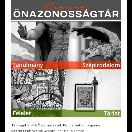
Támogató:
NKA Összművészeti Programok Kollégiuma
Szerkesztő:
Szondi György, Toót-Holló Tamás