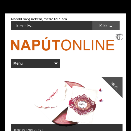
Mondd meg nékem, merre találom…
Hírek
március 22nd, 2023 |