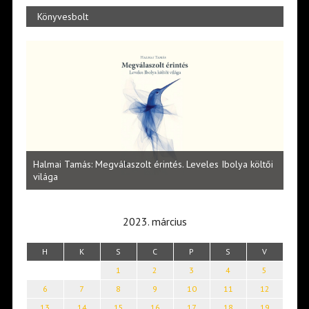
Könyvesbolt
l
Halmai Tamás: Megválaszolt érintés. Leveles Ibolya költői
Laka
világa
2023. március
H
K
S
C
P
S
V
1
2
3
4
5
6
7
8
9
10
11
12
13
14
15
16
17
18
19