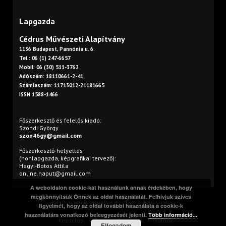
Lapgazda
Cédrus Művészeti Alapítvány
1136 Budapest, Pannónia u. 6.
Tel.: 06 (1) 247-6657
Mobil: 06 (30) 511-3762
Adószám: 18110661-2-41
Számlaszám: 11713012-21181665
ISSN 1588-1466
Főszerkesztő és felelős kiadó:
Szondi György
szon46gy@gmail.com
Főszerkesztő-helyettes
(honlapgazda, képgrafikai tervező):
Hegyi-Botos Attila
online.naput@gmail.com
A weboldalon cookie-kat használunk annak érdekében, hogy
megkönnyítsük Önnek az oldal használatát. Felhívjuk szíves
Minden jog fenntartva. © 2016 Napút Online
figyelmét, hogy az oldal további használata a cookie-k
használatára vonatkozó beleegyezését jelenti.
Több információ...
Kezdőlap
Print
Szerzőink
Rólunk
Elfogadom