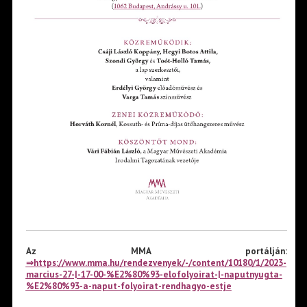
Az MMA portálján:
⇒
https://www.mma.hu/rendezvenyek/-/content/10180/1/2023-
marcius-27-|-17-00-%E2%80%93-elofolyoirat-|-naputnyugta-
%E2%80%93-a-naput-folyoirat-rendhagyo-estje