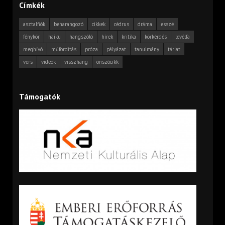
Címkék
asztalfiók
beharangozó
cikkek
cédrus
dráma
esszé
fénykör
haiku
hangszóló
hírek
kritika
körkérdés
levélfa
meghívó
műfordítás
próza
pályázat
tanulmány
tárlat
vers
videók
visszhang
önszócikk
Támogatók