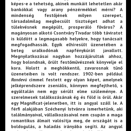
képes-e a tehetség, akinek munkáit lehetetlen akár
bankókkal vagy arany pénzérmékkel mérni? A
mindenség festőjének milyen szerepet,
társadalmilag megbecsült tisztséget adhat a
tülekvésnek megépült, prosperáló főváros? A
magányosan alkotó Csontváry Tivadar több táviratot
is küldött a legmagasabb helyekre, hogy tanácsait
megfogadhassák. Egyik elhíresült üzenetében a
beteg uralkodónak napfénykúrát javallott.
Megnyilatkozásai nagyban hozzájárultak ahhoz,
hogy bolondnak, őrült festőművésznek könyvelje el
kora. Holott a meghökkentő, zavarosnak tűnő
üzeneteiben is volt rendszer. 1902-ben például
Randevú
címmel festett egy olyan képet, amelynek
jelképrendszere zseniális, könnyen megfejthető, s
egyáltalán nem egy sérült elme szüleménye. A
szerelmesek találkozásának ég és föld is örül. Akár
egy Magnificat-jelenetben, itt is angyal száll le. A
férfi alakjában Széchenyi Istvánra ismerhetünk, aki
találmányaival, vállalkozásaival nem csupán a maga
romantikus álmait valósítja meg, de országát is a
boldogulás, a haladás irányába segíti. Az angyal