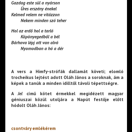
Gazdag este sül a nyárson
——–
Üres erszény énekel
Kelmed velem ne vitázzon
——–
Nekem minden szó teher
Hol az erdő hol a tarló
——–
Köpönyegedből a bél
Bárhova lépj ott van alvó
——–
Nyomodban a hó a dér
A vers a Himfy-strófák dallamát követi; elomló
trocheikus lejtést adott Oláh János a soroknak, ám a
képek a tanúk a minden idilltől távoli tépettségre.
A
Jel
című kötet érmekkel megidézett magyar
géniuszai közül utoljára a Napút festője előtt
hódolt Oláh János:
csontváry emlékérem