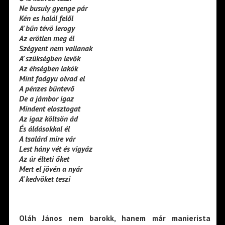
Ne busuly gyenge pár
Kén es halál felől
A’ bűn tévö lerogy
Az erötlen meg él
Szégyent nem vallanak
A’ szükségben levők
Az éhségben lakók
Mint fadgyu olvad el
A pénzes bűntevő
De a jámbor igaz
Mindent elosztogat
Az igaz költsön ád
És áldásokkal él
A tsalárd mire vár
Lest hány vét és vigyáz
Az úr élteti őket
Mert el jövén a nyár
A’ kedvöket teszi
Oláh János nem barokk, hanem már manierista