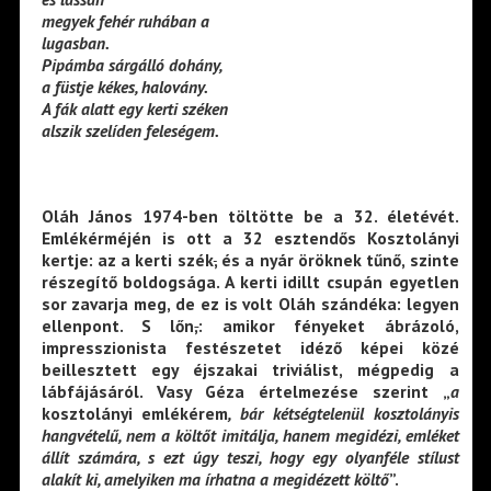
megyek fehér ruhában a
lugasban.
Pipámba sárgálló dohány,
a füstje kékes, halovány.
A fák alatt egy kerti széken
alszik szelíden feleségem.
Oláh János 1974-ben töltötte be a 32. életévét.
Emlékérméjén is ott a 32 esztendős Kosztolányi
kertje: az a kerti szék
,
és a nyár öröknek tűnő, szinte
részegítő boldogsága. A kerti idillt csupán egyetlen
sor zavarja meg, de ez is volt Oláh szándéka: legyen
ellenpont. S lőn
,
: amikor fényeket ábrázoló,
impresszionista festészetet idéző képei közé
beillesztett egy éjszakai triviálist, mégpedig a
lábfájásáról. Vasy Géza értelmezése szerint „
a
kosztolányi emlékérem
, bár kétségtelenül kosztolányis
hangvételű, nem a költőt imitálja, hanem megidézi, emléket
állít számára, s ezt úgy teszi, hogy egy olyanféle stílust
alakít ki, amelyiken ma írhatna a megidézett költő
”.