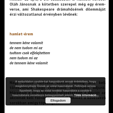
Oláh Jánosnak a kötetben szerepel még egy érem-
verse, ami Shakespeare drámahősének dilemmáját
érzi változatlanul érvényben lévőnek:
hamlet-érem
tennem kéne valamit
de nem tudom mi az
tudtam csak elfelejtettem
nem tudom mi az
de tennem kéne valamit
A weboldalon cookie-kat használunk annak érdekében, hogy
Nagy László tanítása szerint mindig arra kell
megkönnyítsük Önnek az oldal használatát. Felhívjuk szíves
törekednünk, hogy férfiasabb válaszokat adjunk.
figyelmét, hogy az oldal további használata a cookie-k
Márpedig e kétségbeejtő helyzetekben a dikciót az
használatára vonatkozó beleegyezését jelenti.
Több információ...
akciónak kell fölváltania, amiről Hamlet a következő
Elfogadom
sorokban emígy töprengett: