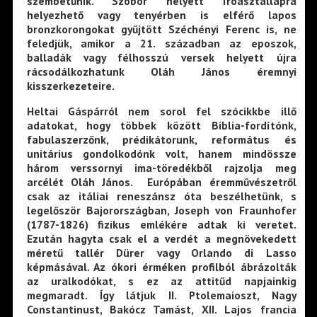
szembetűnik. Szobor helyett íróasztallapra
helyezhető vagy tenyérben is elférő lapos
bronzkorongokat gyűjtött Széchényi Ferenc is, ne
feledjük, amikor a 21. században az eposzok,
balladák vagy félhosszú versek helyett újra
rácsodálkozhatunk Oláh János éremnyi
kisszerkezeteire.
Heltai Gáspárról nem sorol fel szócikkbe illő
adatokat, hogy többek között Biblia-fordítónk,
fabulaszerzőnk, prédikátorunk, református és
unitárius gondolkodónk volt, hanem mindössze
három verssornyi ima-töredékből rajzolja meg
arcélét Oláh János. Európában éremművészetről
csak az itáliai reneszánsz óta beszélhetünk, s
legelőször Bajorországban, Joseph von Fraunhofer
(1787-1826) fizikus emlékére adtak ki veretet.
Ezután hagyta csak el a verdét a megnövekedett
méretű tallér Dürer vagy Orlando di Lasso
képmásával. Az ókori érméken profilból ábrázolták
az uralkodókat, s ez az attitűd napjainkig
megmaradt. Így látjuk II. Ptolemaioszt, Nagy
Constantinust, Bakócz Tamást, XII. Lajos francia