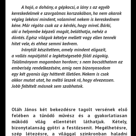
——–
A hajó, a dohány, a gépkocsi, a lány s az egyéb
kereskedelmek e szorgalmas korszakában, ha nem akarok
végleg lekésni mindent, valamivel nekem is kereskednem
kéne. Már régóta csak az a kérdés, hogy mivel. Bárki,
aki a helyembe képzeli magát, beláthatja, nehéz a
döntés. Egész világok kételye mellett vagy ellen tennék
hitet vele, és ehhez semmi kedvem.
——–
Iránytűt készítettem, amely mindent eligazít,
a vallás napútjától a legkétségesebb földi zúgokig.
Találmányom magamban hordom; s nem bocsáthatom az
emberiség rendelkezésére, amíg nem bizonyosodom
egy két gyanús ügy hátterét illetően. Nekem is csak
akkor mutat utat, ha méltó leszek rá, hogy elvezessen.
Jobb feltételt másnak sem szabhatok.
Oláh János két bekezdésre tagolt versének első
felében a tűnődő művész és a gyakorlatiasan
működő világ ellentétét láthatjuk. Kétely,
bizonytalanság gyötri a festőzsenit. Megélhetésre,
szép létezésre, a világgal szinkronban haladni