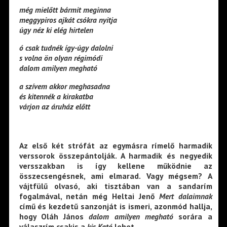
még mielőtt bármit meginna
meggypiros ajkát csókra nyitja
úgy néz ki elég hirtelen
ó csak tudnék így-úgy dalolni
s volna ön olyan régimódi
dalom amilyen megható
a szívem akkor meghasadna
és kitennék a kirakatba
várjon az áruház előtt
Az első két strófát az egymásra rímelő harmadik
verssorok összepántolják. A harmadik és negyedik
versszakban is így kellene működnie az
összecsengésnek, ami elmarad. Vagy mégsem? A
vájtfülű olvasó, aki tisztában van a sandarím
fogalmával, netán még Heltai Jenő
Mert dalaimnak
című és kezdetű sanzonját is ismeri, azonmód hallja,
hogy Oláh János
dalom amilyen megható
sorára a
válaszrím csakis a
kis Kató
lehet.