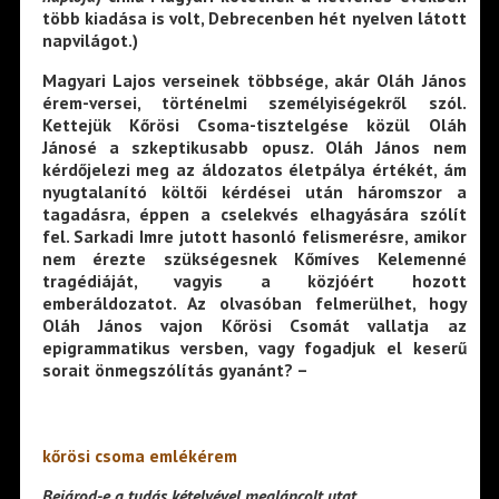
több kiadása is volt, Debrecenben hét nyelven látott
napvilágot.)
Magyari Lajos verseinek többsége, akár Oláh János
érem-versei, történelmi személyiségekről szól.
Kettejük Kőrösi Csoma-tisztelgése közül Oláh
Jánosé a szkeptikusabb opusz. Oláh János nem
kérdőjelezi meg az áldozatos életpálya értékét, ám
nyugtalanító költői kérdései után háromszor a
tagadásra, éppen a cselekvés elhagyására szólít
fel. Sarkadi Imre jutott hasonló felismerésre, amikor
nem érezte szükségesnek Kőmíves Kelemenné
tragédiáját, vagyis a közjóért hozott
emberáldozatot. Az olvasóban felmerülhet, hogy
Oláh János vajon Kőrösi Csomát vallatja az
epigrammatikus versben, vagy fogadjuk el keserű
sorait önmegszólítás gyanánt? –
kőrösi csoma emlékérem
Bejárod-e a tudás kételyével megláncolt utat,