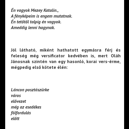
Én vagyok Mezey Katalin.,
A fényképeim is engem mutatnak.
Én tetőtől talpig én vagyok.
Ameddig lenni hagynak.
Jól látható, miként hathatott egymásra férj és
feleség még versificator kedvében is, mert Oláh
Jánosnak szintén van egy hasonló, korai vers-érme,
mégpedig első kötete élén:
Láncon posztószürke
város
elővezet
még az esedékes
fölfordulás
előtt