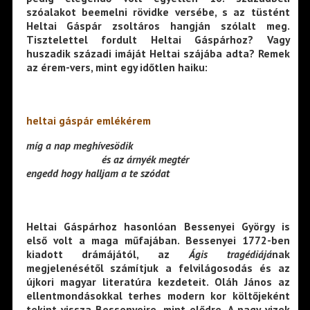
szóalakot beemelni rövidke versébe, s az tüstént
Heltai Gáspár zsoltáros hangján szólalt meg.
Tisztelettel fordult Heltai Gáspárhoz? Vagy
huszadik századi imáját Heltai szájába adta? Remek
az érem-vers, mint egy időtlen haiku:
heltai gáspár emlékérem
míg a nap meghívesödik
—————————–
és az árnyék megtér
engedd hogy halljam a te szódat
Heltai Gáspárhoz hasonlóan Bessenyei György is
első volt a maga műfajában. Bessenyei 1772-ben
kiadott drámájától, az
Ágis tragédiájá
nak
megjelenésétől számítjuk a felvilágosodás és az
újkori magyar literatúra kezdeteit. Oláh János az
ellentmondásokkal terhes modern kor költőjeként
tekint vissza Bessenyeire, mint elődre. A nagy vizek