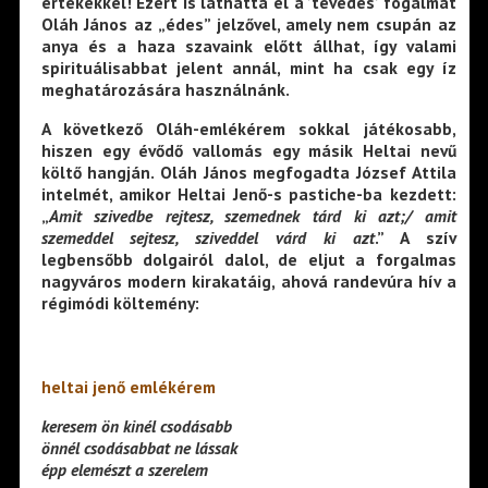
értékekkel! Ezért is láthatta el a ’tévedés’ fogalmát
Oláh János az „édes” jelzővel, amely nem csupán az
anya és a haza szavaink előtt állhat, így valami
spirituálisabbat jelent annál, mint ha csak egy íz
meghatározására használnánk.
A következő Oláh-emlékérem sokkal játékosabb,
hiszen egy évődő vallomás egy másik Heltai nevű
költő hangján. Oláh János megfogadta József Attila
intelmét, amikor Heltai Jenő-s pastiche-ba kezdett:
„
Amit szivedbe rejtesz, szemednek tárd ki azt;/ amit
szemeddel sejtesz, sziveddel várd ki azt
.” A szív
legbensőbb dolgairól dalol, de eljut a forgalmas
nagyváros modern kirakatáig, ahová randevúra hív a
régimódi költemény:
heltai jenő emlékérem
keresem ön kinél csodásabb
önnél csodásabbat ne lássak
épp elemészt a szerelem