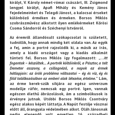
királyt, V. Károly német-római császárt, III. Zsigmond
lengyel királyt, Apafi Mihály és Kemény János
fejedelmeinket és Telegdi Jánost, a kalocsai érseket
különböző érméken és érmeken. Borsos Miklós
szobrászművész alkotott ilyen emlékérmeket Kőrösi
Csoma Sándorról és Széchenyi Istvánról.
Az éremről állandósult szókapcsolat is született,
tudniillik, hogy annak mindig két oldala van. Az egyik
a fej, amin a portré rajzolódik ki, a másik az írás,
amely a kiadó országot vagy a kiadás alkalmát
tünteti fel. Borsos Miklós így fogalmazott: „…
itt
fogantak – készültek… A portrék költőinkről, a Pásztor, a telt
Demeter asszony, a csillagnéző, a napok az érmek
hátlapjain: az örök probléma változatai – ég és víz, ég és
föld találkozásában az emberi alak létezése, értelme.
” Lám,
az érme kerek-szűk síkjára az egész univerzum
modellje ráfér, nemcsak egy portré. Igen, vannak
egészen élethű ábrázolások, ám a szimbolikusok is
érvényre jutnak. Utóbbi Borsos Miklós Csontváry
egész alakos képét láttatja. A Napút festője vásznai
előtt áll, őrangyala védelmében alkot. Oláh Jánosnak
pedig elegendő volt egyetlen 16. századbeli