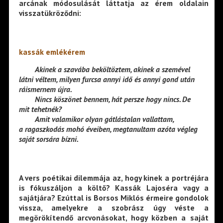
arcának módosulását láttatja az érem oldalain
visszatükröződni:
kassák emlékérem
——–
Akinek a szavába beköltöztem, akinek a szemével
látni véltem, milyen furcsa annyi idő és annyi gond után
ráismernem újra.
——–
Nincs köszönet bennem, hát persze hogy nincs. De
mit tehetnék?
——–
Amit valamikor olyan gátlástalan vallattam,
a ragaszkodás mohó éveiben, megtanultam azóta végleg
saját sorsára bízni.
A vers poétikai dilemmája az, hogy kinek a portréjára
is fókuszáljon a költő? Kassák Lajoséra vagy a
sajátjára? Ezúttal is Borsos Miklós érmeire gondolok
vissza, amelyekre a szobrász úgy véste a
megörökítendő arcvonásokat, hogy közben a saját