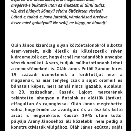
megéred-e buktatói után az érkezést, ki tűrni tudsz,
víz, étel hiányát könnyű sétára öltözötten viseled?
Látod-e, tudod-e, hova jutottál, vándorlásod örvénye
össze mivé gabalyult? Ne szólj, ne higgy, ne álmodj!
Oláh János kizárólag olyan költőetalonokról alkotta
érem-verseit, akik életük és költészetük révén
kiérdemelték azt, hogy ércnél maradandóbb anyagba
véssék nevüket. A vers, tudjuk, múlhatatlanabb lehet
a nemesfémeknél is. Oláh János Petőfi Sándor híres
19. századi üzenetének a fordítottját érzi a
magáénak, ha már tényleg csak a saját örömeit és
bánatait képes, mert annál nincs igazabb, eldalolni
a 20. században. Kassák Lajost mesterének
tekintette, ahogyan a fiatalok az előttük járókat,
elfogultan és rajongással. Oláh János megtehette
volna, hogy érmén az avantgárd és az őszikés költő
arcát is megörökítse. Kassák 1945 utáni költői
pályája Arany Jánoséhoz áll közelebb, nem pedig a
konstruktivisták világához. Oláh János ezúttal saját