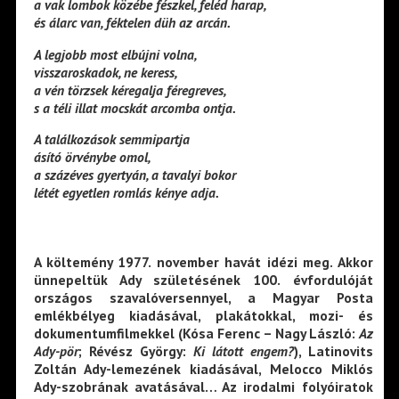
a vak lombok közébe fészkel, feléd harap,
és álarc van, féktelen düh az arcán.
A legjobb most elbújni volna,
visszaroskadok, ne keress,
a vén törzsek kéregalja féregreves,
s a téli illat mocskát arcomba ontja.
A találkozások semmipartja
ásító örvénybe omol,
a százéves gyertyán, a tavalyi bokor
létét egyetlen romlás kénye adja.
A költemény 1977. november havát idézi meg. Akkor
ünnepeltük Ady születésének 100. évfordulóját
országos szavalóversennyel, a Magyar Posta
emlékbélyeg kiadásával, plakátokkal, mozi- és
dokumentumfilmekkel (Kósa Ferenc – Nagy László:
Az
Ady-pör
; Révész György:
Ki látott engem?
), Latinovits
Zoltán Ady-lemezének kiadásával, Melocco Miklós
Ady-szobrának avatásával… Az irodalmi folyóiratok