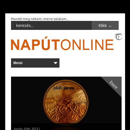
Mondd meg nékem, merre találom…
Esszé
április 15th, 2023 |