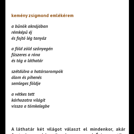
kemény zsigmond emlékérem
a bűnök aknájában
rémképű éj
és fojtó lég tanyáz
a föld zöld szőnyegén
fűszeres a róna
és tág a láthatár
szétdúlva a határsorompók
álom és pihenés
semleges földje
a vétkes tett
kárhozatra világít
vissza a tömkelegbe
A láthatár két világot választ el mindenkor, akár