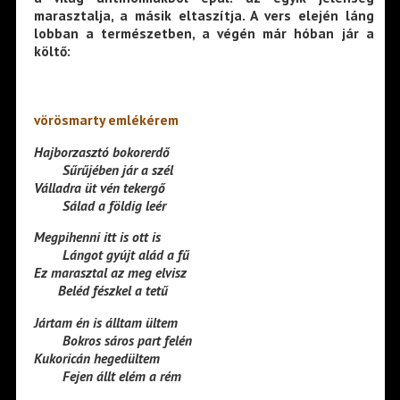
marasztalja, a másik eltaszítja. A vers elején láng
lobban a természetben, a végén már hóban jár a
költő:
vörösmarty emlékérem
Hajborzasztó bokorerdő
——–
Sűrűjében jár a szél
Válladra üt vén tekergő
——–
Sálad a földig leér
Megpihenni itt is ott is
——–
Lángot gyújt alád a fű
Ez marasztal az meg elvisz
——-
Beléd fészkel a tetű
Jártam én is álltam ültem
——–
Bokros sáros part felén
Kukoricán hegedültem
——–
Fejen állt elém a rém