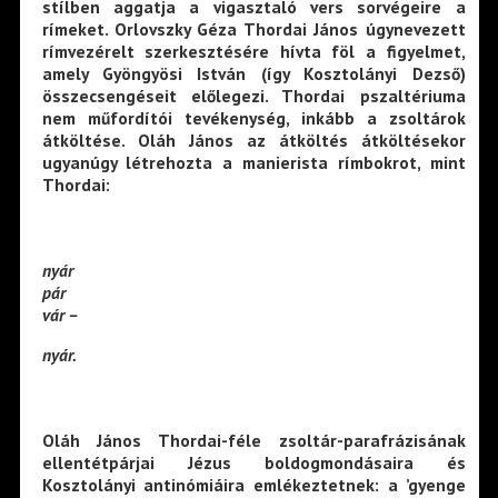
stílben aggatja a vigasztaló vers sorvégeire a
rímeket. Orlovszky Géza Thordai János úgynevezett
rímvezérelt szerkesztésére hívta föl a figyelmet,
amely Gyöngyösi István (így Kosztolányi Dezső)
összecsengéseit előlegezi. Thordai pszaltériuma
nem műfordítói tevékenység, inkább a zsoltárok
átköltése. Oláh János az átköltés átköltésekor
ugyanúgy létrehozta a manierista rímbokrot, mint
Thordai:
nyár
pár
vár –
nyár.
Oláh János Thordai-féle zsoltár-parafrázisának
ellentétpárjai Jézus boldogmondásaira és
Kosztolányi antinómiáira emlékeztetnek: a ’gyenge