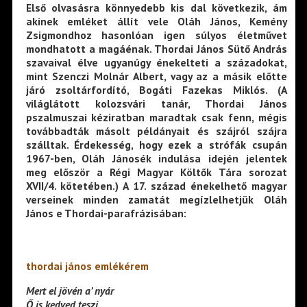
Első olvasásra könnyedebb kis dal következik, ám
akinek emléket állít vele Oláh János, Kemény
Zsigmondhoz hasonlóan igen súlyos életművet
mondhatott a magáénak. Thordai János Sütő András
szavaival élve ugyanúgy énekelteti a századokat,
mint Szenczi Molnár Albert, vagy az a másik előtte
járó zsoltárfordító, Bogáti Fazekas Miklós. (A
világlátott kolozsvári tanár, Thordai János
pszalmuszai kéziratban maradtak csak fenn, mégis
továbbadták másolt példányait és szájról szájra
szálltak. Érdekesség, hogy ezek a strófák csupán
1967-ben, Oláh Jánosék indulása idején jelentek
meg először a Régi Magyar Költők Tára sorozat
XVII/4. kötetében.) A 17. század énekelhető magyar
verseinek minden zamatát megízlelhetjük Oláh
János e Thordai-parafrázisában:
thordai jános emlékérem
Mert el jövén a’ nyár
Ő is kedved teszi