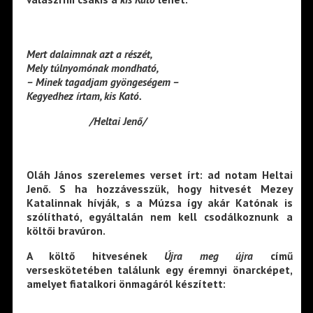
Mert dalaimnak azt a részét,
Mely túlnyomónak mondható,
– Minek tagadjam gyöngeségem –
Kegyedhez írtam, kis Kató.
/Heltai Jenő/
Oláh János szerelemes verset írt: ad notam Heltai
Jenő. S ha hozzávesszük, hogy hitvesét Mezey
Katalinnak hívják, s a Múzsa így akár Katónak is
szólítható, egyáltalán nem kell csodálkoznunk a
költői bravúron.
A költő hitvesének
Újra meg újra
című
verseskötetében találunk egy éremnyi önarcképet,
amelyet fiatalkori önmagáról készített: