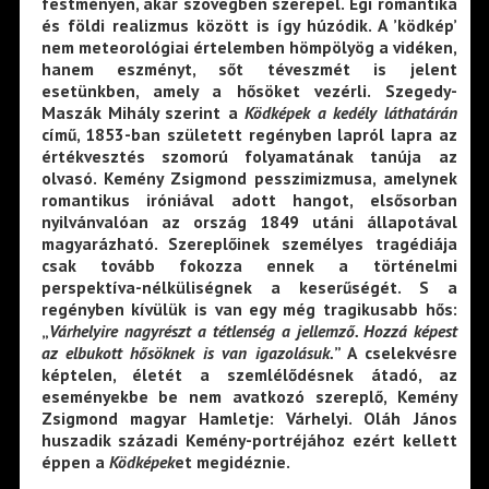
festményen, akár szövegben szerepel. Égi romantika
és földi realizmus között is így húzódik. A ’ködkép’
nem meteorológiai értelemben hömpölyög a vidéken,
hanem eszményt, sőt téveszmét is jelent
esetünkben, amely a hősöket vezérli. Szegedy-
Maszák Mihály szerint a
Ködképek a kedély láthatárán
című, 1853-ban született regényben lapról lapra az
értékvesztés szomorú folyamatának tanúja az
olvasó. Kemény Zsigmond pesszimizmusa, amelynek
romantikus iróniával adott hangot, elsősorban
nyilvánvalóan az ország 1849 utáni állapotával
magyarázható. Szereplőinek személyes tragédiája
csak tovább fokozza ennek a történelmi
perspektíva-nélküliségnek a keserűségét. S a
regényben kívülük is van egy még tragikusabb hős:
„
Várhelyire nagyrészt a tétlenség a jellemző. Hozzá képest
az elbukott hősöknek is van igazolásuk.
” A cselekvésre
képtelen, életét a szemlélődésnek átadó, az
eseményekbe be nem avatkozó szereplő, Kemény
Zsigmond magyar Hamletje: Várhelyi. Oláh János
huszadik századi Kemény-portréjához ezért kellett
éppen a
Ködképek
et megidéznie.