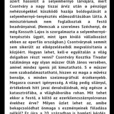
azért hasonlít a selyemhernyó lárvájára, mert
Csontváry a nagy tiszai árvíz után
a
pénzügyi
nehézségekkel küszködő hazája boldogulását a
selyemhernyó-tenyésztés előmozdításában látta. A
minisztériumok nem foglalkoztak a festő
beadványaival. (Nemcsak a szerelmes Széchenyi, de
még Kossuth Lajos is szorgalmazta a selyemhernyó-
tenyésztés ügyét, mint igen kiváló vállalkozást
ebben az eperfás országban.) Csontvárynak semmit
sem sikerült az elképzeléseiből megvalósítania a
közjóért. Hogyan lehet, kell-e egyáltalán a világ
dolgaiban részt venni? Csontváry Kosztka Tivadar
találmánya egy olyan műszer Oláh János versében,
amivel mindez igenis jól kimutatható. S e műszer
nem szabadalmaztatható, hiszen ez maga a művész
bensője, s minden szeizmográfnál érzékenyebb.
Magasra csavart igényesség. A világ pedig silányul,
értékeknek hitt javai devalválódnak, míg egésze a
katasztrófába, a világháborúba rohan. Mit tehet
ekkor a festő, a költő az ezerkilencszáznyolcvanas
évekhez érve? Milyen üzlet lehet az, amibe
bekapcsolódhat önmaga s eszményeinek föladása
nélkül? Ez újra, a 20. században is hamleti kérdés.