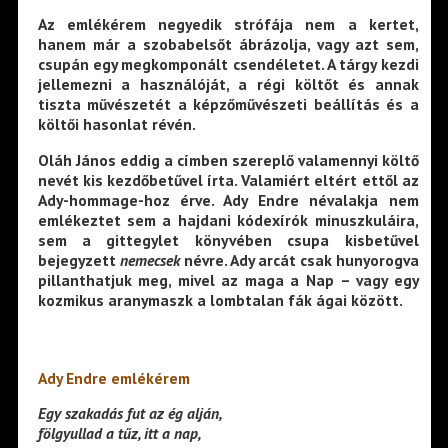
Az emlékérem negyedik strófája nem a kertet,
hanem már a szobabelsőt ábrázolja, vagy azt sem,
csupán egy megkomponált csendéletet. A tárgy kezdi
jellemezni a használóját, a régi költőt és annak
tiszta művészetét a képzőművészeti beállítás és a
költői hasonlat révén.
Oláh János eddig a címben szereplő valamennyi költő
nevét kis kezdőbetűvel írta. Valamiért eltért ettől az
Ady-hommage-hoz érve. Ady Endre névalakja nem
emlékeztet sem a hajdani kódexírók minuszkuláira,
sem a gittegylet könyvében csupa kisbetűvel
bejegyzett
nemecsek
névre. Ady arcát csak hunyorogva
pillanthatjuk meg, mivel az maga a Nap – vagy egy
kozmikus aranymaszk a lombtalan fák ágai között.
Ady Endre emlékérem
Egy szakadás fut az ég alján,
fölgyullad a tűz, itt a nap,