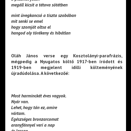
megáll kicsit a tétova sötétben
mint üvegkancsó a tiszta szobában
mit senki se emel
hogy szomját oltsa el
hangod oly törékeny és hibátlan
Oláh János verse egy Kosztolányi-parafrázis,
mégpedig a Nyugatos költő 1917-ben íródott és
1919-ben megjelent idilli költeményének
újradúdolása. A következőé:
Most harminckét éves vagyok.
Nyár van.
Lehet, hogy tán ez, amire
vártam.
Egészséges bronzarcomat
aranyfénnyel veri a nap
és lassan