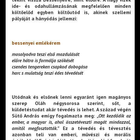
ide- és odahullámzásának megfelelően minden
költőelőd egyben költőutód is, akinek szellemi
pályáját a hányódás jellemzi:
bessenyei emlékérem
mosolyodva teszi első mozdulását
előre hátra is formálja szökését
csendes tengereken csapkod dobogása
harc s mulatság teszi édes tévedését
Utódnak és elsőnek lenni egyaránt igen magányos
szerep Oláh négysorosa szerint, sőt, a
küldetéstudat akár tévedés is lehet. A század végén
Sütő András emígy fogalmazta meg:
„Ott kezdődik az
ember, a magyar is, ahol összetéveszti magát mindazzal,
amitől megfosztották.”
Ez a tévedés és tévesztés
azonban teli van emberi, művészi és morális