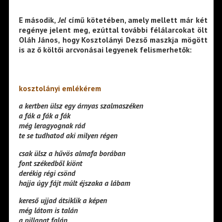
E második,
Jel
című kötetében, amely mellett már két
regénye jelent meg, ezúttal további félálarcokat ölt
Oláh János, hogy Kosztolányi Dezső maszkja mögött
is az ő költői arcvonásai legyenek felismerhetők:
kosztolányi emlékérem
a kertben ülsz egy árnyas szalmaszéken
a fák a fák a fák
még leragyognak rád
te se tudhatod aki milyen régen
csak ülsz a hűvös almafa borában
font székedből kiönt
derékig régi csönd
hajja úgy fájt múlt éjszaka a lábam
kereső ujjad átsiklik a képen
még látom is talán
a pillanat falán