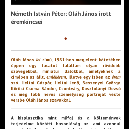
Németh István Péter: Oláh János írott
éremkincsei
•
Oláh János
Jel
című, 1981-ben megjelent kötetében
éppen egy tucatot találtam olyan rövidebb
szövegekből, miniatűr dalokból, amelyeknek a
címében az állt,
emlékérem
, illetve egy ízben az
érem
szó. Heltai Gáspár, Heltai Jenő, Bessenyei György,
Kőrösi Csoma Sándor, Csontváry, Kosztolányi Dezső
és még több neves személyiség portréját véste
versbe Oláh János szavakkal.
A kisplasztika mint műfaj és a költemények
terjedelme közötti hasonlóság az, ami azonnal