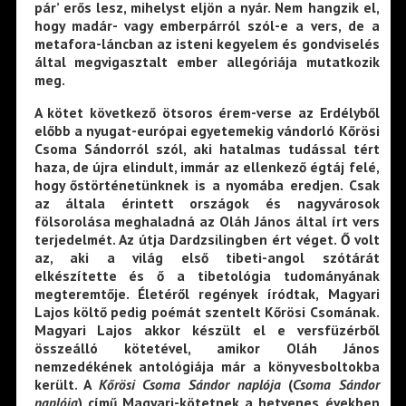
pár’ erős lesz, mihelyst eljön a nyár. Nem hangzik el,
hogy madár- vagy emberpárról szól-e a vers, de a
metafora-láncban az isteni kegyelem és gondviselés
által megvigasztalt ember allegóriája mutatkozik
meg.
A kötet következő ötsoros érem-verse az Erdélyből
előbb a nyugat-európai egyetemekig vándorló Kőrösi
Csoma Sándorról szól, aki hatalmas tudással tért
haza, de újra elindult, immár az ellenkező égtáj felé,
hogy őstörténetünknek is a nyomába eredjen. Csak
az általa érintett országok és nagyvárosok
fölsorolása meghaladná az Oláh János által írt vers
terjedelmét. Az útja Dardzsilingben ért véget. Ő volt
az, aki a világ első tibeti-angol szótárát
elkészítette és ő a tibetológia tudományának
megteremtője. Életéről regények íródtak, Magyari
Lajos költő pedig poémát szentelt Kőrösi Csomának.
Magyari Lajos akkor készült el e versfüzérből
összeálló kötetével, amikor Oláh János
nemzedékének antológiája már a könyvesboltokba
került. A
Kőrösi Csoma Sándor naplója
(
Csoma Sándor
naplója
) című Magyari-kötetnek a hetvenes években