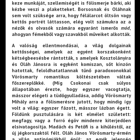
keze munkáját, szellemiségét is fölismerje bárki, aki
kézbe veszi a plaketteket. Borsosnak és Oláhnak
sem volt szüksége arra, hogy félálarcot öltsön vagy
kettős portrét láttasson, elég volt számukra az a
nézők és olvasók számára egyaránt ismerős
mód
,
ahogyan fémekből vagy szavakból műveiket alkották.
A valóság ellentmondásai, a világ dolgainak
kettősségei, amelyek az egyént korszakonként
kétségbeesésbe rántották, s amelyek Kosztolányira
és Oláh Jánosra is egyként komiszan, sőt kínzón
hatottak, feloldhatatlannak tűnő paradoxonokkal
Vörösmarty romantikus költészetében váltak
főszereplőkké. (Míg Csokonai csak súlyos
állapotában érezte, hogy egyszer vacogtatja,
másszor elégeti a tüdőgyulladása, addig Vörösmarty
Mihály arra a fölismerésre jutott, hogy mindig így
volt a világ: egyszer fázott, másszor lázban égett.
Földünk pusztulására is két elmélet született:
megfagy, vagy a forró égöv mindenre kiterjedően
elsivatagosítja. Madách és Petőfi is a kihűléstől, az
új jégkorszaktól félt. Oláh János Vörösmarty-érmén
a világ antinómiákból épül: az egyik jelenség