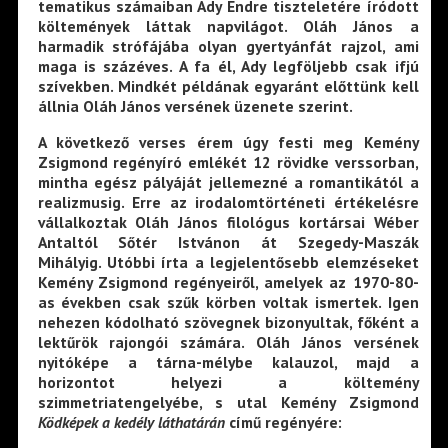
tematikus számaiban Ady Endre tiszteletére íródott
költemények láttak napvilágot. Oláh János a
harmadik strófájába olyan gyertyánfát rajzol, ami
maga is százéves. A fa él, Ady legföljebb csak ifjú
szívekben. Mindkét példának egyaránt előttünk kell
állnia Oláh János versének üzenete szerint.
A következő verses érem úgy festi meg Kemény
Zsigmond regényíró emlékét 12 rövidke verssorban,
mintha egész pályáját jellemezné a romantikától a
realizmusig. Erre az irodalomtörténeti értékelésre
vállalkoztak Oláh János filológus kortársai Wéber
Antaltól Sőtér Istvánon át Szegedy-Maszák
Mihályig. Utóbbi írta a legjelentősebb elemzéseket
Kemény Zsigmond regényeiről, amelyek az 1970-80-
as években csak szűk körben voltak ismertek. Igen
nehezen kódolható szövegnek bizonyultak, főként a
lektűrök rajongói számára. Oláh János versének
nyitóképe a tárna-mélybe kalauzol, majd a
horizontot helyezi a költemény
szimmetriatengelyébe, s utal Kemény Zsigmond
Ködképek a kedély láthatárán
című regényére: