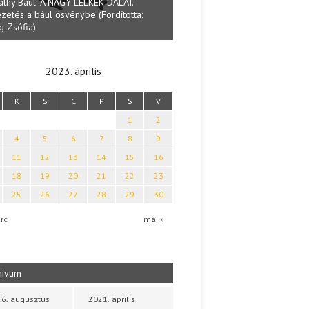
Lakatos Fleisz Katalin: 
Halmai Tamás: Megválaszolt érintés. Leveles
Sárszegen
Ibolya költői világa
2023. április
K
S
C
P
S
V
1
2
4
5
6
7
8
9
11
12
13
14
15
16
18
19
20
21
22
23
25
26
27
28
29
30
rc
máj »
hívum
6. augusztus
2021. április