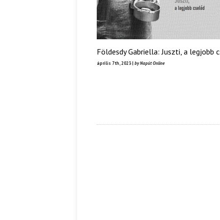
Földesdy Gabriella: Juszti, a legjobb 
április 7th, 2023 |
by Napút Online