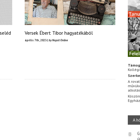
cseléd
Versek Ébert Tibor hagyatékából
április 7th, 2023 |
by Napút Online
Támog
Kollég
Szerke
A rovat
művüke
alkotá
Köszön
Egyhá
A h
G
ú