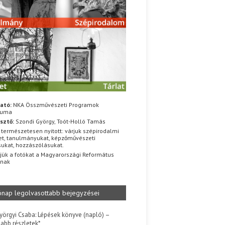
ató:
NKA Összművészeti Programok
iuma
sztő:
Szondi György, Toót-Holló Tamás
 természetesen nyitott: várjuk szépirodalmi
t, tanulmányukat, képzőművészeti
sukat, hozzászólásukat.
jük a fotókat a Magyarországi Református
znak
ónap legolvasottabb bejegyzései
yörgyi Csaba: Lépések könyve (napló) –
jabb részletek*