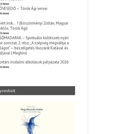
6 views
ÖVESEDŐ – Török Ági versei
6 views
iért írok… ? (Böszörményi Zoltán, Magyar
iklós, Török Ági)
3 views
SŐMADARAK – Spirituális költészeti nyári
st-sorozat, 2. rész: „A szépség megváltja a
ilágot” – beszélgetés Huszárik Katával és
tilával | Meghívó
s
ortárs irodalmi alkotások pályázata 2026
6 views
yvesbolt