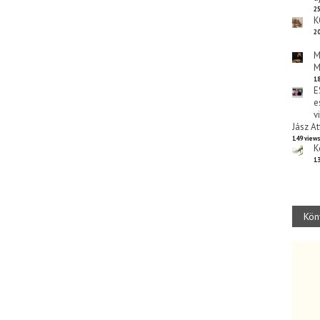
25
K
20
M
M
18
E
e
v
Jász At
149 view
K
13
Kön