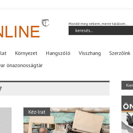
Mondd meg nékem, merre találom…
lat
Környezet
Hangszóló
Visszhang
Szerzőink
ar önazonosságtár
Kie
7
Kéz-Irat