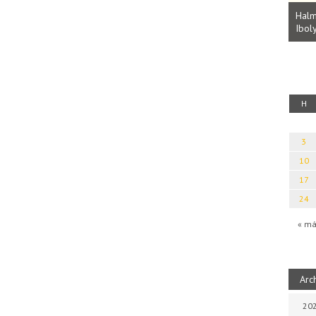
Parvathy Baul: A NAGY LELKEK DALAI.
Bevezetés a bául ösvénybe (Fordította:
Halm
Rideg Zsófia)
Iboly
uz
H
3
10
17
24
« má
Arc
202