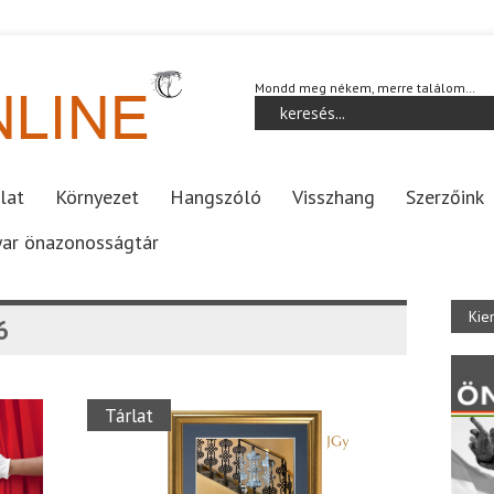
Mondd meg nékem, merre találom…
lat
Környezet
Hangszóló
Visszhang
Szerzőink
ar önazonosságtár
Kie
6
Tárlat