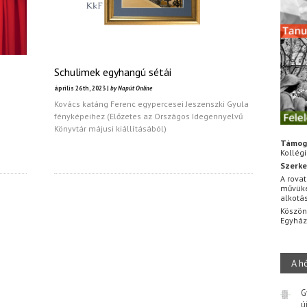
Schulimek egyhangú sétái
április 26th, 2023 |
by Napút Online
Kovács katáng Ferenc egypercesei Jeszenszki Gyula
fényképeihez (Előzetes az Országos Idegennyelvű
Könyvtár májusi kiállításából)
Támog
Kollég
Szerke
A rovat
művüke
alkotá
Köszön
Egyhá
A h
G
ú