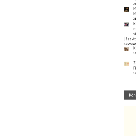
25
M
M
21
E
e
v
Jász At
193 view
K
18
Z
F
14
Kön