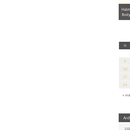
Parvathy Baul: A NAGY LELKEK DALAI.
Bevezetés a bául ösvénybe (Fordította:
Halm
Rideg Zsófia)
Iboly
uz
H
3
10
17
24
« má
Arc
202