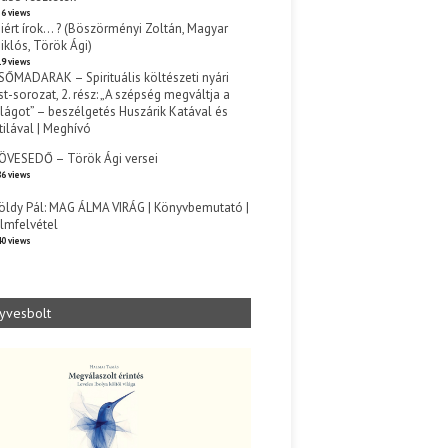
6 views
iért írok… ? (Böszörményi Zoltán, Magyar
iklós, Török Ági)
9 views
SŐMADARAK – Spirituális költészeti nyári
st-sorozat, 2. rész: „A szépség megváltja a
ilágot” – beszélgetés Huszárik Katával és
tilával | Meghívó
s
ÖVESEDŐ – Török Ági versei
6 views
öldy Pál: MAG ÁLMA VIRÁG | Könyvbemutató |
ilmfelvétel
0 views
yvesbolt