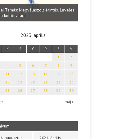
Lakatos Fleisz Katalin: Vasárna
ai Tamás: Megválaszolt érintés. Leveles
Sárszegen
a költői világa
2023. április
K
S
C
P
S
V
1
2
4
5
6
7
8
9
11
12
13
14
15
16
18
19
20
21
22
23
25
26
27
28
29
30
rc
máj »
hívum
6. augusztus
2021. április