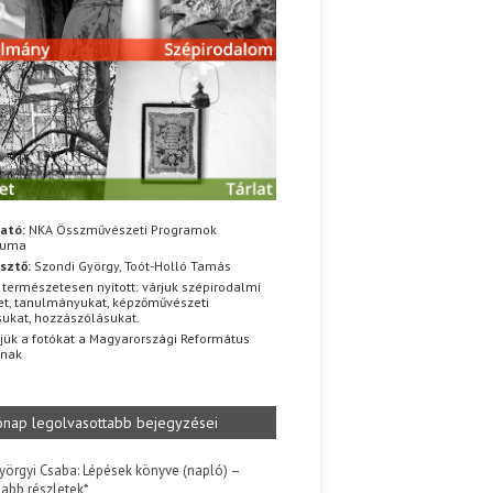
ató:
NKA Összművészeti Programok
iuma
sztő:
Szondi György, Toót-Holló Tamás
 természetesen nyitott: várjuk szépirodalmi
t, tanulmányukat, képzőművészeti
sukat, hozzászólásukat.
jük a fotókat a Magyarországi Református
znak
ónap legolvasottabb bejegyzései
yörgyi Csaba: Lépések könyve (napló) –
jabb részletek*