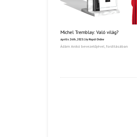
Michel Tremblay: Való világ?
április 26th, 2023 |
by Napút Online
Ádám Anikó bevezetőjével, fordításában