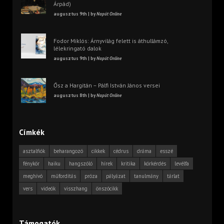
Árpád)
augusztus 9th | by
Napút Online
Fodor Miklós: Árnyvilág felett is áthullámzó,
lélekringató dalok
augusztus 9th | by
Napút Online
Ősz a Hargitán – Pálfi István János versei
augusztus 8th | by
Napút Online
Címkék
asztalfiók
beharangozó
cikkek
cédrus
dráma
esszé
fénykör
haiku
hangszóló
hírek
kritika
körkérdés
levélfa
meghívó
műfordítás
próza
pályázat
tanulmány
tárlat
vers
videók
visszhang
önszócikk
Támogatók