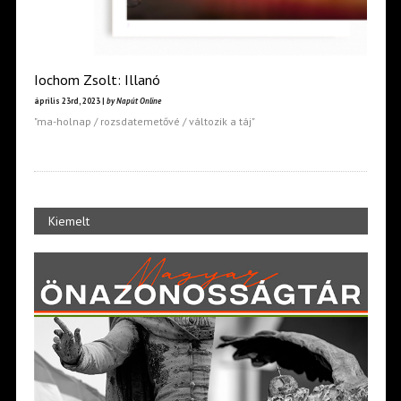
Iochom Zsolt: Illanó
április 23rd, 2023 |
by Napút Online
"ma-holnap / rozsdatemetővé / változik a táj"
Kiemelt