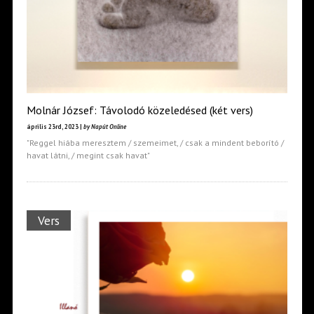
Molnár József: Távolodó közeledésed (két vers)
április 23rd, 2023 |
by Napút Online
"Reggel hiába meresztem / szemeimet, / csak a mindent beborító /
havat látni, / megint csak havat"
Vers