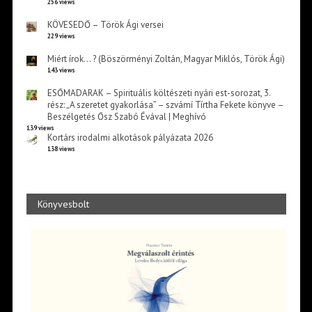
256 views
KÖVESEDŐ – Török Ági versei
229 views
Miért írok… ? (Böszörményi Zoltán, Magyar Miklós, Török Ági)
143 views
ESŐMADARAK – Spirituális költészeti nyári est-sorozat, 3.
rész: „A szeretet gyakorlása” – szvámí Tírtha Fekete könyve –
Beszélgetés Ősz Szabó Évával | Meghívó
139 views
Kortárs irodalmi alkotások pályázata 2026
138 views
Könyvesbolt