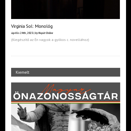
Virginia Sol: Monológ
április 24th, 2023 |
by Napút Online
(Kiegészítő az Én vagyok a gyilkos c. novellához)
Kiemelt