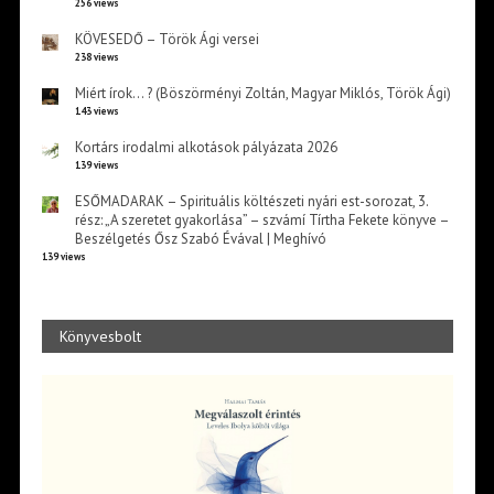
256 views
KÖVESEDŐ – Török Ági versei
238 views
Miért írok… ? (Böszörményi Zoltán, Magyar Miklós, Török Ági)
143 views
Kortárs irodalmi alkotások pályázata 2026
139 views
ESŐMADARAK – Spirituális költészeti nyári est-sorozat, 3.
rész: „A szeretet gyakorlása” – szvámí Tírtha Fekete könyve –
Beszélgetés Ősz Szabó Évával | Meghívó
139 views
Könyvesbolt