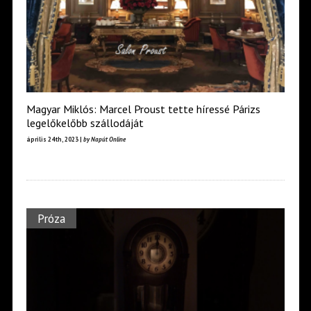
Magyar Miklós: Marcel Proust tette híressé Párizs
legelőkelőbb szállodáját
április 24th, 2023 |
by Napút Online
Próza