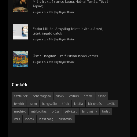
Miért írok… ? (Iancu Laura, Halmai Tamás, Tőzsér
Árpád)
augusztus 9th | by
Napút Online
Fodor Miklós: Árnyvilág felett is áthullámzó,
lélekringató dalok
augusztus 9th | by
Napút Online
Ősz a Hargitán – Pálfi István János versei
augusztus 8th | by
Napút Online
Címkék
asztalfiók
beharangozó
cikkek
cédrus
dráma
esszé
fénykör
haiku
hangszóló
hírek
kritika
körkérdés
levélfa
meghívó
műfordítás
próza
pályázat
tanulmány
tárlat
vers
videók
visszhang
önszócikk