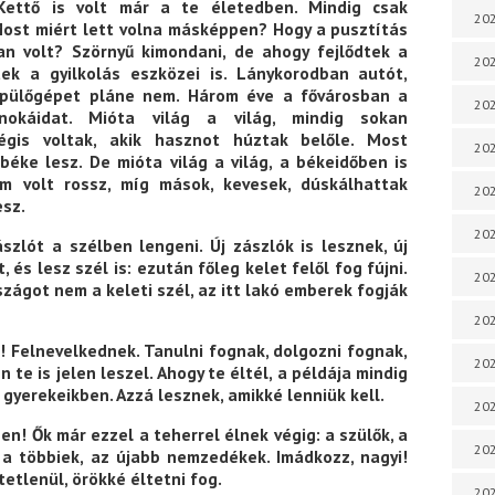
Kettő is volt már a te életedben. Mindig csak
202
Most miért lett volna másképpen? Hogy a pusztítás
an volt? Szörnyű kimondani, de ahogy fejlődtek a
202
tek a gyilkolás eszközei is. Lánykorodban autót,
 repülőgépet pláne nem. Három éve a fővárosban a
202
okáidat. Mióta világ a világ, mindig sokan
gis voltak, akik hasznot húztak belőle. Most
202
béke lesz. De mióta világ a világ, a békeidőben is
m volt rossz, míg mások, kevesek, dúskálhattak
202
esz.
202
szlót a szélben lengeni. Új zászlók is lesznek, új
 és lesz szél is: ezután főleg kelet felől fog fújni.
202
zágot nem a keleti szél, az itt lakó emberek fogják
202
i! Felnevelkednek. Tanulni fognak, dolgozni fognak,
202
te is jelen leszel. Ahogy te éltél, a példája mindig
 gyerekeikben. Azzá lesznek, amikké lenniük kell.
20
ben! Ők már ezzel a teherrel élnek végig: a szülők, a
20
a többiek, az újabb nemzedékek. Imádkozz, nagyi!
tetlenül, örökké éltetni fog.
202