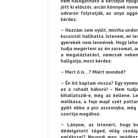
nem halogatható a kettejük nyugo
jött ki először, arcán könnyek nyoma
udvaron folytatják, az anya agg
kérdez.
– Hozzám sem nyúlt, mintha undoro
kocsistól hallhatta. Istenem, mi 
gyerekek nem lennének. Hogy lehet
tudja megérteni az én sorsomat, an
a megaláztatást, nemcsak nekem
hallgatja, most kérdez:
– Mert ő is…? Miért mondod?
– Én kit kaptam vissza? Egy nyom
ez a rohadt háború! – Nem tudja 
kihallatszik-e, még az kellene. L
mellkasa, a feje majd szét pattan
gyűlt ebbe a pici asszonyba, még 
szorítja magához:
– Lányom, az Istenért, hogy b
dédelgetett téged, világ csodáj
emlékszel? Nyugodj meg, imádkoz