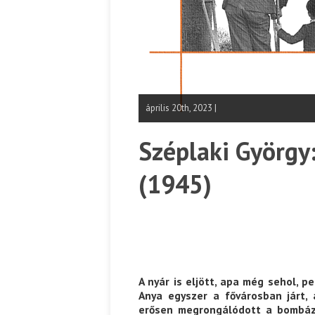
április 20th, 2023 |
Széplaki György:
(1945)
A nyár is eljött, apa még sehol, p
Anya egyszer a fővárosban járt, 
erősen megrongálódott a bombázá