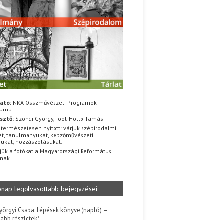
ató:
NKA Összművészeti Programok
iuma
sztő:
Szondi György, Toót-Holló Tamás
 természetesen nyitott: várjuk szépirodalmi
t, tanulmányukat, képzőművészeti
sukat, hozzászólásukat.
jük a fotókat a Magyarországi Református
znak
ónap legolvasottabb bejegyzései
yörgyi Csaba: Lépések könyve (napló) –
jabb részletek*