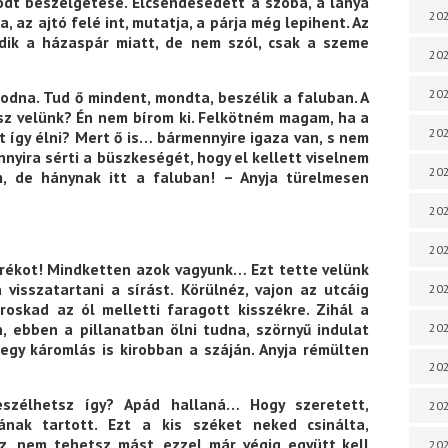
dt beszélgetése. Elcsendesedett a szoba, a lánya
202
, az ajtó felé int, mutatja, a párja még lepihent. Az
ódik a házaspár miatt, de nem szól, csak a szeme
202
202
dna. Tud ő mindent, mondta, beszélik a faluban. A
lesz velünk? Én nem bírom ki. Felkötném magam, ha a
202
 így élni? Mert ő is… bármennyire igaza van, s nem
nyira sérti a büszkeségét, hogy el kellett viselnem
202
, de hánynak itt a faluban! – Anyja türelmesen
202
202
orékot! Mindketten azok vagyunk… Ezt tette velünk
visszatartani a sírást. Körülnéz, vajon az utcáig
202
eroskad az ól melletti faragott kisszékre. Zihál a
, ebben a pillanatban ölni tudna, szörnyű indulat
20
egy káromlás is kirobban a száján. Anyja rémülten
20
eszélhetsz így? Apád hallaná… Hogy szeretett,
202
ának tartott. Ezt a kis széket neked csinálta,
z, nem tehetsz mást, ezzel már végig együtt kell
202