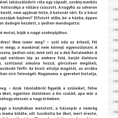
égével lekászálódott róla egy sápadt, sovány mankós
s hátizsákja a vállára csúszott. A nagyfiú az udvaron
202
kezőt, nem apjának hitte, ő katonát várt. Ez a bácsi
hozzájuk bejönni? Elfutott előle, be a házba, éppen
202
n dadogni kezdett, s ijedten mondogatta:
202
elé mutat, bújik a nagyi szoknyájához.
202
edves! Nem ismer meg? – szól oda az érkező, fél
en megy, a mankóval nem könnyű egyensúlyozni. A
202
zva, ijedten nézi, mivé lett az a deli fiatalember. A
majd sietősen lép az embere felé, karját ölelésre
202
, szótlanul simulna hozzá, görcsösen megöleli,
zkodó férfit. Az kicsit eltolja magától, az arcába
202
bban síró feleségét. Nagymama a gyereket biztatja,
20
eg. – Azok távolabbról figyelik a szüleiket, félve
20
 őket, egyetlen ölelésben a kis család, apa már a
nehogy elessen a nagy örömben.
202
 nagyi a konyhában matatott, a házaspár a nemrég
202
A mama küldte, sőt tuszkolta be őket, mert érezte,