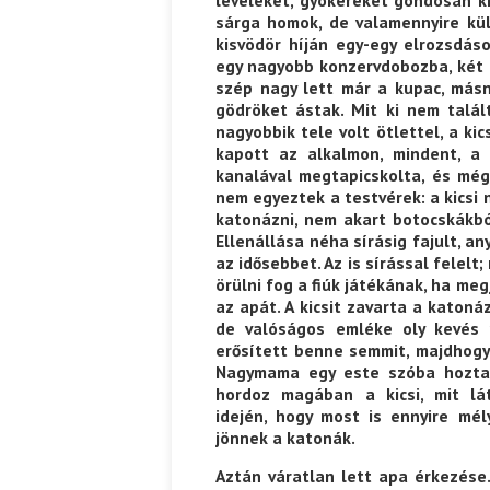
sárga homok, de valamennyire kül
kisvödör híján egy-egy elrozsdás
Ispány Marietta: Szavak a fényből
Káplán Géza: Erotikai kala
egy nagyobb konzervdobozba, két m
szép nagy lett már a kupac, más
gödröket ástak. Mit ki nem talál
nagyobbik tele volt ötlettel, a ki
kapott az alkalmon, mindent, a
kanalával megtapicskolta, és még
nem egyeztek a testvérek: a kicsi
katonázni, nem akart botocskákbó
Ellenállása néha sírásig fajult, a
az idősebbet. Az is sírással felelt
örülni fog a fiúk játékának, ha me
az apát. A kicsit zavarta a katon
de valóságos emléke oly kevés 
erősített benne semmit, majdhog
Nagymama egy este szóba hozta 
hordoz magában a kicsi, mit lá
idején, hogy most is ennyire mél
jönnek a katonák.
Aztán váratlan lett apa érkezése