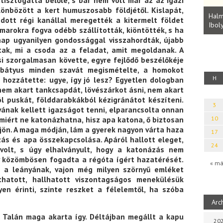
Parvathy Baul: A NAGY LELKEK DALAI.
önbözött a kert humuszosabb földjétől. Kislapát,
Bevezetés a bául ösvénybe (Fordította:
Halm
odott régi kanállal meregették a kitermelt földet
Rideg Zsófia)
Iboly
uz
arokra fogva odébb szállították, kiöntötték, s ha
nap ugyanilyen gondossággal visszahordták, újabb
tak, mi a csoda az a feladat, amit megoldanak. A
csi szorgalmasan követte, egyre fejlődő beszélőkéje
 bátyus minden szavát megismételte, a homokot
H
 hozzátette: ugye, így jó lesz? Egyetlen dologban
 nem akart tankcsapdát, lövészárkot ásni, nem akart
l puskát, földdarabkákból kézigránátot készíteni.
3
nyának kellett igazságot tenni, elparancsolta onnan
; miért ne katonázhatna, hisz apa katona, ő biztosan
10
gjön. A maga módján, lám a gyerek nagyon várta haza
17
ázás és apa összekapcsolása. Apáról hallott eleget,
24
volt, s úgy elhalványult, hogy a katonázás nem
y közömbösen fogadta a régóta ígért hazatérését.
« má
a leányának, vajon még milyen szörnyű emléket
thatott, hallhatott viszontagságos menekülésük
yen érinti, szinte reszket a félelemtől, ha szóba
Arc
. Talán maga akarta így. Déltájban megállt a kapu
202