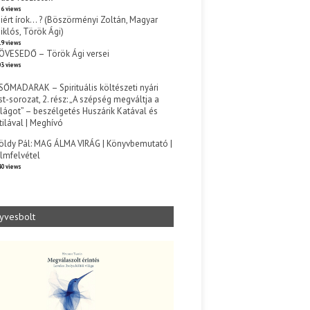
6 views
iért írok… ? (Böszörményi Zoltán, Magyar
iklós, Török Ági)
9 views
ÖVESEDŐ – Török Ági versei
3 views
SŐMADARAK – Spirituális költészeti nyári
st-sorozat, 2. rész: „A szépség megváltja a
ilágot” – beszélgetés Huszárik Katával és
tilával | Meghívó
s
öldy Pál: MAG ÁLMA VIRÁG | Könyvbemutató |
ilmfelvétel
0 views
yvesbolt