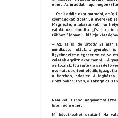
élned. Az uraddal majd megbékéltek
– Csak addig akar maradni, amíg 
csomagokat cipelni, a gyerekek s
Megnézte, a lakásunkat már helyre
valaki. Azt mondta: „Csak el in
többet!” Mama! – kiáltja kétségbe
– Az, az is, de látod? Ez már a
mindketten éltek, a gyerekek is
figyelmeztet elégszer, veled, vele
veletek együtt akar menni. – A gy
ásítoznak, lóg rajtuk a szedett-ve
nyomait elrejteni előlük, igazgat
a kertben, odasiet. A leghátsó s
ribizlibokor is van, eltakarja őt, s
Nem kell sírnod, nagymama! Ezzel 
Isten adja élned.
Mi következhet ezután? Ha vala