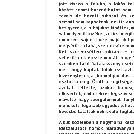
jött vissza a faluba, a lakás t
között semmi használhatót nem t
tavaly ide hozott ruházat és k
semmit sem kaphatnak, neki is anny
két gyerek, a ruhájukat kinőtték,
valamilyen öltözéket, a kicsi megör
emberem vajon tud-e majd dolgoz
megsérült a lába, szerencsére nem
Két szerencsétlen rokkant – m
sebesültnek érezte magát, hogy ál
szemben lakó fiatalasszony esete
mert hogy kaptak tőlük ezt azt.
kivezénylések, a „krumplipucolás” 
osztotta meg. Örült a segítségé
azokat féltette, azokat babus
elkísérték, emberekkel legszívese
művelte nagy szorgalommal, lány
menekült, legalább egyedül lehete
kevésbé találtak nekik való foglal
A kút közelében a nagymama készít
ideszállított homok maradványai
leveleket, gyökereket gondosan ki