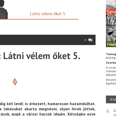
0
 Látni vélem őket 5.
Támog
Kollég
Szerke
A rovat
művüke
alkotá
Köszön
Egyhá
A h
edig két levél is érkezett, hamarosan hazaindulhat.
a lakásukat akarta megnézni, olyan hírek jöttek,
G
sok, majd a városi harcok idején. Kétségbe esve
ú