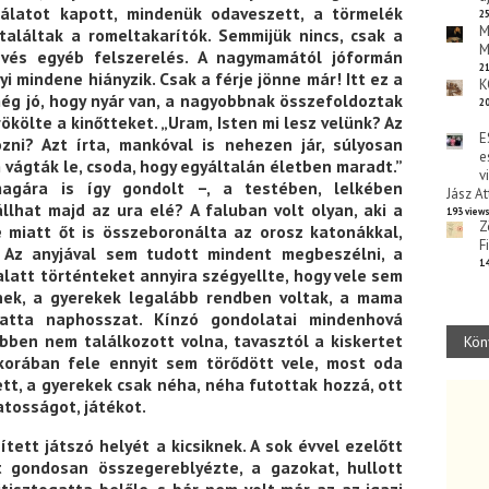
alálatot kapott, mindenük odaveszett, a törmelék
25
M
aláltak a romeltakarítók. Semmijük nincs, csak a
M
evés egyéb felszerelés. A nagymamától jóformán
21
i mindene hiányzik. Csak a férje jönne már! Itt ez a
K
 még jó, hogy nyár van, a nagyobbnak összefoldoztak
20
ökölte a kinőtteket. „Uram, Isten mi lesz velünk? Az
E
ni? Azt írta, mankóval is nehezen jár, súlyosan
e
 vágták le, csoda, hogy egyáltalán életben maradt.”
v
agára is így gondolt –, a testében, lelkében
Jász At
lhat majd az ura elé? A faluban volt olyan, aki a
193 view
Z
 miatt őt is összeboronálta az orosz katonákkal,
F
 Az anyjával sem tudott mindent megbeszélni, a
14
alatt történteket annyira szégyellte, hogy vele sem
nek, a gyerekek legalább rendben voltak, a mama
gatta naphosszat. Kínzó gondolatai mindenhová
bben nem találkozott volna, tavasztól a kiskertet
Kön
korában fele ennyit sem törődött vele, most oda
tt, a gyerekek csak néha, néha futottak hozzá, ott
atosságot, játékot.
ett játszó helyét a kicsiknek. A sok évvel ezelőtt
t gondosan összegereblyézte, a gazokat, hullott
tisztogatta belőle, s bár nem volt már az az igazi