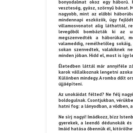
bonyodalmat okoz egy háború. 
veszteség, gyász, szörnyű bánat. 
nagyobb, mint az előbbi háborúb
mindennapi eszközök, úgy fejlőd
villamosvonatot alig láthattál,
levegőből bombázták ki az un
megszenvedték a háborúkat, mé
valameddig, remélhetőleg sokáig, 
sokan szenvedtek, valakiknek ne
minden jóban. Hidd el, most is így l
Életedben láttál már annyiféle zá
karok vállalkoznak lengetni azokat,
Különben mindegy. A romba dőlt ors
újjáépíteni.
Az unokáidat félted? Ne félj nagy
boldogulnak. Csontjukban, vérükben 
hatni fog: a lányodban, a vődben, a
Ne sírj nagyi! Imádkozz, bízz Isten
gyerekek, a leendő dédunokák és 
Imáid hatása őbennük él, kitörölhe