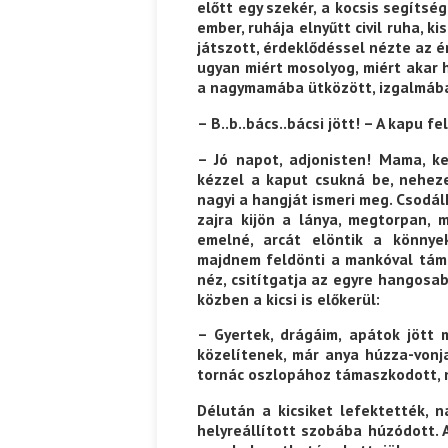
előtt egy szekér, a kocsis segíts
ember, ruhája elnyűtt civil ruha, ki
játszott, érdeklődéssel nézte az ér
ugyan miért mosolyog, miért akar 
a nagymamába ütközött, izgalmába
– B..b..bács..bácsi jött! – A kapu f
– Jó napot, adjonisten! Mama, k
kézzel a kaput csukná be, nehez
nagyi a hangját ismeri meg. Csodálko
zajra kijön a lánya, megtorpan, 
emelné, arcát elöntik a könnyek
majdnem feldönti a mankóval támas
néz, csitítgatja az egyre hangosa
közben a kicsi is előkerül:
– Gyertek, drágáim, apátok jött m
közelítenek, már anya húzza-vonja
tornác oszlopához támaszkodott, 
Délután a kicsiket lefektették,
helyreállított szobába húzódott. 