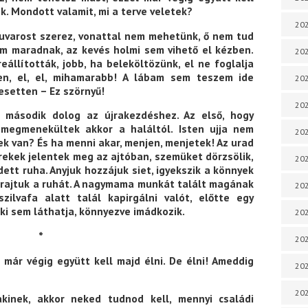
. Mondott valamit, mi a terve veletek?
202
fuvarost szerez, vonattal nem mehetünk, ő nem tud
em maradnak, az kevés holmi sem vihető el kézben.
202
állították, jobb, ha beleköltözünk, el ne foglalja
nen, el, el, mihamarabb! A lábam sem teszem ide
202
esetten – Ez szörnyű!
202
 második dolog az újrakezdéshez. Az első, hogy
 megmenekültek akkor a haláltól. Isten ujja nem
202
tek van? És ha menni akar, menjen, menjetek! Az urad
erekek jelentek meg az ajtóban, szemüket dörzsölik,
202
dett ruha. Anyjuk hozzájuk siet, igyekszik a könnyek
ja rajtuk a ruhát. A nagymama munkát talált magának
202
zilvafa alatt talál kapirgálni valót, előtte egy
enki sem láthatja, könnyezve imádkozik.
202
*
20
már végig együtt kell majd élni. De élni! Ameddig
20
202
kinek, akkor neked tudnod kell, mennyi családi