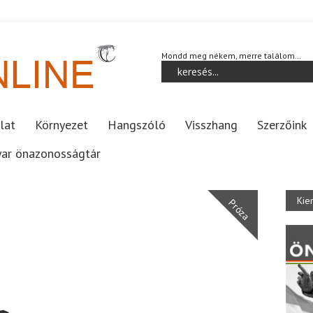
Mondd meg nékem, merre találom…
lat
Környezet
Hangszóló
Visszhang
Szerzőink
ar önazonosságtár
Kie
Próza