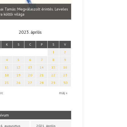
Lakatos Fleisz Katalin: Vasárna
ai Tamás: Megválaszolt érintés. Leveles
Sárszegen
a költői világa
2023. április
K
S
C
P
S
V
1
2
4
5
6
7
8
9
11
12
13
14
15
16
18
19
20
21
22
23
25
26
27
28
29
30
rc
máj »
hívum
6. augusztus
2021. április