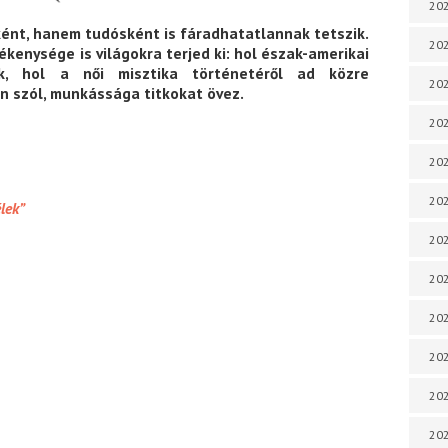
202
ént, hanem tudósként is fáradhatatlannak tetszik.
202
ékenysége is világokra terjed ki: hol észak-amerikai
ik, hol a női misztika történetéről ad közre
202
en szól, munkássága titkokat övez.
202
202
202
élek”
202
202
20
20
202
202