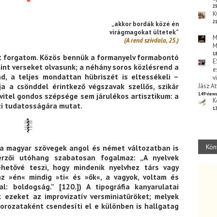
25
K
21
„akkor bordák közé én
virágmagokat ültetek”
M
(A rend szívdala, 25.)
M
18
t forgatom. Közös bennük a formanyelv formabontó
E
mint verseket olvasunk; a néhány soros közlésrend a
e
d, a teljes mondattan hübriszét is eltessékeli –
v
ja a csönddel érintkező végszavak szellős, szikár
Jász At
ivitel gondos szépsége sem járulékos artisztikum: a
149 view
K
zi tudatosságára mutat.
13
Kön
 a magyar szövegek angol és német változatban is
erzői utóhang szabatosan fogalmaz: „A nyelvek
lehetővé teszi, hogy mindenik nyelvhez társ vagy
az »én« mindig »ti« és »ők«, a vagyok, voltam és
l: boldogság.” [120.]) A tipográfia kanyarulatai
 ezeket az improvizatív versminiatűröket; melyek
sorozataként csendesíti el e különben is hallgatag