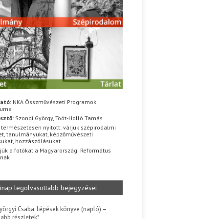
ató:
NKA Összművészeti Programok
iuma
sztő:
Szondi György, Toót-Holló Tamás
 természetesen nyitott: várjuk szépirodalmi
t, tanulmányukat, képzőművészeti
sukat, hozzászólásukat.
jük a fotókat a Magyarországi Református
znak
ónap legolvasottabb bejegyzései
yörgyi Csaba: Lépések könyve (napló) –
jabb részletek*