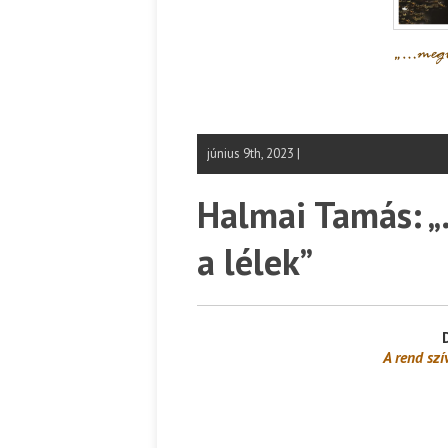
június 9th, 2023 |
Halmai Tamás: 
a lélek”
A rend szí