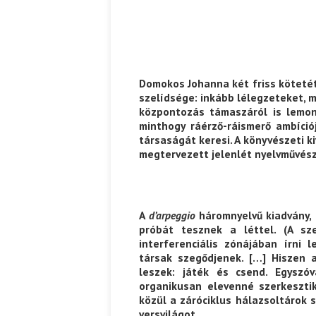
Domokos Johanna két friss köteté
szelídsége: inkább lélegzeteket, 
központozás támaszáról is lemon
minthogy ráérző-ráismerő ambíció
társaságát keresi. A könyvészeti k
megtervezett jelenlét nyelvművés
A
d’arpeggio
háromnyelvű kiadvány,
próbát tesznek a léttel. (A sz
interferenciális zónájában írni 
társak szegődjenek. […] Hiszen 
leszek: játék és csend. Egyszóva
organikusan elevenné szerkesztik
közül a záróciklus hálazsoltárok 
versvilágot.