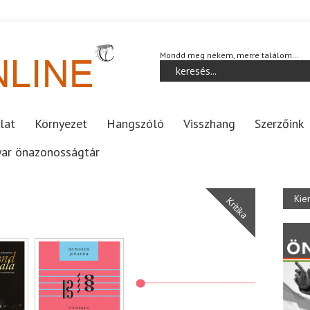
Mondd meg nékem, merre találom…
lat
Környezet
Hangszóló
Visszhang
Szerzőink
ar önazonosságtár
Kie
Kritika