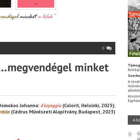
0
„…megvendégel minket
Támog
Kollég
Szerke
A rovat
művüke
alkotá
Köszön
Egyhá
Domokos Johanna:
d’arpeggio
(Colorit, Helsinki, 2023);
vdala
(Cédrus Művészeti Alapítvány, Budapest, 2023)
A h
G
•
ú