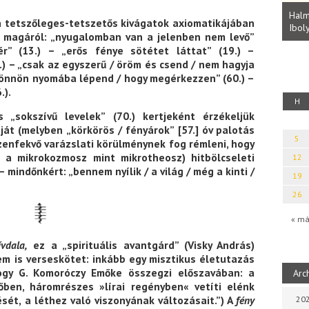
Parvathy Baul: A NAGY LELKEK DALAI.
Bevezetés a bául ösvénybe (Fordította:
Halmai Ta
a tetszőleges-tetszetős kivágatok axiomatikájában
Rideg Zsófia)
Ibolya köl
ik magáról: „nyugalomban van a jelenben nem levő”
r” (13.) – „erős fénye sötétet láttat” (19.) –
 – „csak az egyszerű / öröm és csend / nem hagyja
ő / önnön nyomába lépend / hogy megérkezzen” (60.) –
.).
H
 „sokszívű levelek” (70.) kertjeként érzékeljük
át (melyben „körkörös / fényárok” [57.] óv palotás
5
kézenfekvő varázslati körülménynek fog rémleni, hogy
a mikrokozmosz mint mikrotheosz) hitbölcseleti
12
mindőnkért: „bennem nyílik / a világ / még a kinti /
19
26
« má
vdala,
ez a „spirituális avantgárd” (Visky András)
em is verseskötet: inkább egy misztikus életutazás
ogy G. Komoróczy Emőke összegzi előszavában: a
Arc
őben, háromrészes »lírai regényben« vetíti elénk
ét, a léthez való viszonyának változásait.”) A
fény
202