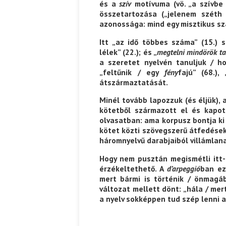
és a
szív
motívuma (vö. „a szívbe
összetartozása („jelenem széth 
azonossága: mind egy misztikus s
Itt „az idő többes száma” (15.) 
lélek” (22.); és „
megtelni mindörök ta
a szeretet nyelvén tanuljuk / ho
„feltűnik / egy
fény
fajú” (68.),
átszármaztatását.
Minél tovább lapozzuk (és éljük),
kötetből származott el és kapo
olvasatban: ama korpusz bontja ki
kötet közti szövegszerű átfedések
háromnyelvű darabjaiból villámlana
Hogy nem pusztán megismétli itt-o
érzékeltethető. A
d’arpeggió
ban ez
mert bármi is történik / önmagá
változat mellett dönt: „hála / me
a nyelv sokképpen tud szép lenni a