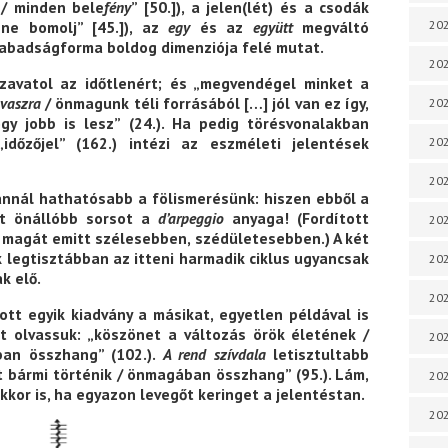
 / minden bele
fény
” [50.]), a jelen(lét) és a csodák
202
ne bomolj” [45.]), az
egy
és az
együtt
megváltó
zabadságforma boldog dimenziója felé mutat.
202
szavatol az időtlenért; és „megvendégel minket a
vaszra
/ önmagunk téli forrásából […] jól van ez így,
202
gy jobb is lesz” (24.). Ha pedig törésvonalakban
 „időzőjel” (162.) intézi az eszméleti jelentések
202
202
 annál hathatósabb a fölismerésünk: hiszen ebből a
tt önállóbb sorsot a
d’arpeggio
anyaga! (Fordított
202
 magát emitt szélesebben, szédületesebben.) A két
 legtisztábban az itteni harmadik ciklus ugyancsak
202
k elő.
20
tt egyik kiadvány a másikat, egyetlen példával is
t olvassuk: „köszönet a változás örök életének /
20
ban összhang” (102.).
A rend szívdala
letisztultabb
rt bármi történik / önmagában összhang” (95.). Lám,
202
kkor is, ha egyazon levegőt keringet a jelentéstan.
202