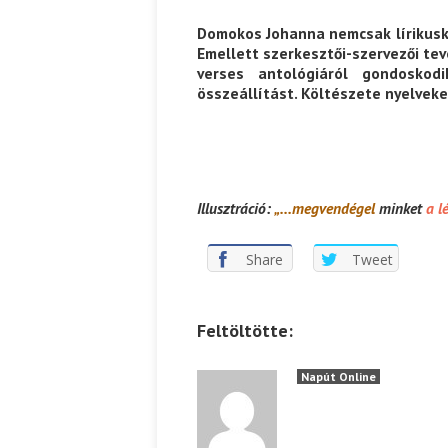
Domokos Johanna nemcsak lírikusk
Emellett szerkesztői-szervezői tev
verses antológiáról gondoskod
összeállítást. Költészete nyelvek
Illusztráció:
„…megvendégel
minket
a l
Share
Tweet
Feltöltötte:
Napút Online