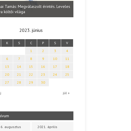
Lakatos Fleisz Katalin: Vasárnap délu
más: Megválaszolt érintés. Leveles
Sárszegen
tői világa
2023. június
K
S
C
P
S
V
1
2
3
4
6
7
8
9
10
11
13
14
15
16
17
18
20
21
22
23
24
25
27
28
29
30
j
júl »
hívum
6. augusztus
2021. április