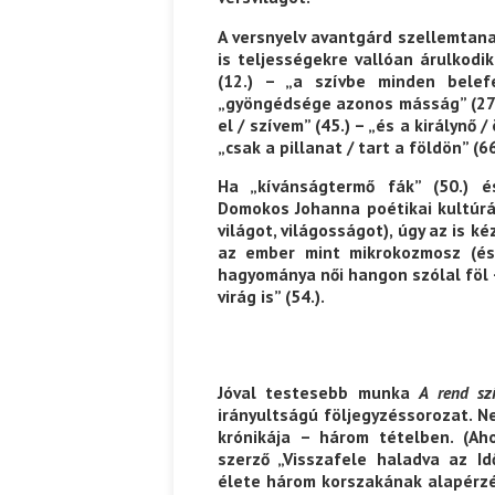
A versnyelv avantgárd szellemtan
y Marietta: Szavak a fényből
Káplán Géza: Erotikai kalauz
is teljességekre vallóan árulkod
(12.) – „a szívbe minden belefé
„gyöngédsége azonos másság” (27.)
el / szívem” (45.) – „és a királyn
„csak a pillanat / tart a földön” (66
Ha „kívánságtermő fák” (50.) és
Domokos Johanna poétikai kultúráj
világot, világosságot), úgy az is 
az ember mint mikrokozmosz (és 
hagyománya női hangon szólal föl – 
virág is” (54.).
Jóval testesebb munka
A rend szí
irányultságú följegyzéssorozat. N
krónikája – három tételben. (Ah
szerző „Visszafele haladva az Id
élete három korszakának alapérzés