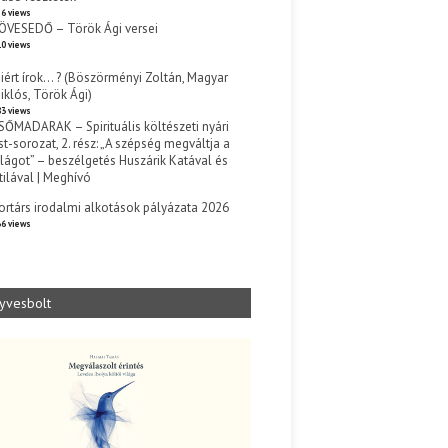
6 views
ÖVESEDŐ – Török Ági versei
0 views
iért írok… ? (Böszörményi Zoltán, Magyar
iklós, Török Ági)
3 views
SŐMADARAK – Spirituális költészeti nyári
st-sorozat, 2. rész: „A szépség megváltja a
ilágot” – beszélgetés Huszárik Katával és
tilával | Meghívó
s
ortárs irodalmi alkotások pályázata 2026
6 views
yvesbolt