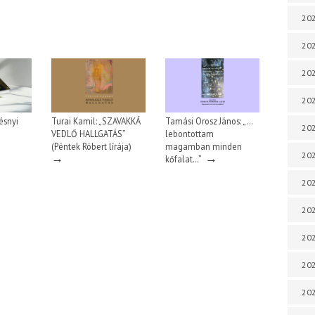
202
202
202
202
ésnyi
Turai Kamil: „SZAVAKKÁ
Tamási Orosz János: „…
202
VEDLŐ HALLGATÁS”
lebontottam
(Péntek Róbert lírája)
magamban minden
202
→
→
kőfalat…”
202
202
20
20
202