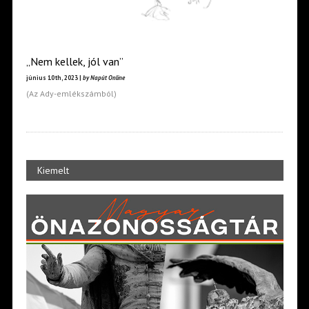
„Nem kellek, jól van”
június 10th, 2023 |
by Napút Online
(Az Ady-emlékszámból)
Kiemelt