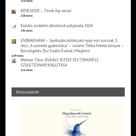
256 views
KÖVESEDŐ – Török Ági versei
238 views
Kortárs irodalmi alkotások pályázata 2026
141 views
ESŐMADARAK – Spirituális költészeti nyári est-sorozat, 3.
rész: „A szeretet gyakorlása” – szvámí Tírtha Fekete könyve –
Beszélgetés Ősz Szabó Évával | Meghívó
139 views
Wehner Tibor: BUHÁLY JÓZSEF FESTŐMŰVÉSZ
SZÜLETÉSNAPI KIÁLLÍTÁSA
126 views
Könyvesbolt