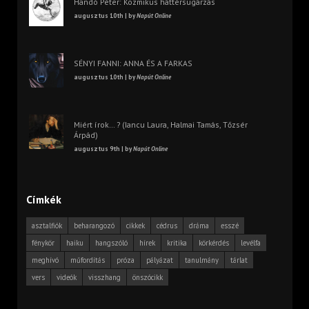
Handó Péter: Kozmikus háttérsugárzás
augusztus 10th | by
Napút Online
SÉNYI FANNI: ANNA ÉS A FARKAS
augusztus 10th | by
Napút Online
Miért írok… ? (Iancu Laura, Halmai Tamás, Tőzsér
Árpád)
augusztus 9th | by
Napút Online
Címkék
asztalfiók
beharangozó
cikkek
cédrus
dráma
esszé
fénykör
haiku
hangszóló
hírek
kritika
körkérdés
levélfa
meghívó
műfordítás
próza
pályázat
tanulmány
tárlat
vers
videók
visszhang
önszócikk