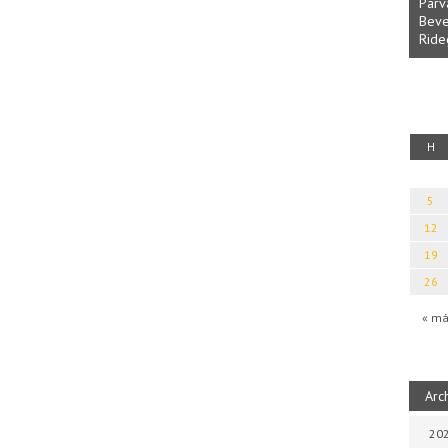
Parvathy Baul: A NAGY LELKEK DALAI.
Bevezetés a bául ösvénybe (Fordította:
Rideg Zsófia)
 kalauz
H
5
12
19
26
« má
Arc
202