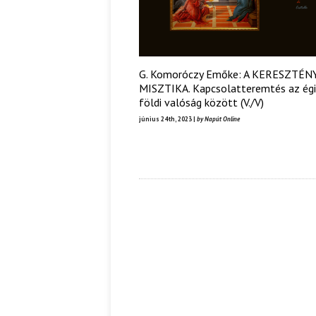
G. Komoróczy Emőke: A KERESZTÉN
MISZTIKA. Kapcsolatteremtés az égi
földi valóság között (V./V)
június 24th, 2023 |
by Napút Online