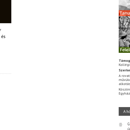
Y
 és
Támog
Kollég
Szerke
A rovat
művüke
alkotá
Köszön
Egyhá
A h
G
ú