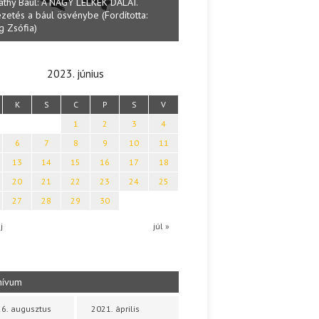
Lakatos Fleisz Katalin: Va
Halmai Tamás: Megválaszolt érintés. Leveles
Sárszegen
Ibolya költői világa
2023. június
K
S
C
P
S
V
1
2
3
4
6
7
8
9
10
11
13
14
15
16
17
18
20
21
22
23
24
25
27
28
29
30
j
júl »
hívum
6. augusztus
2021. április