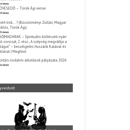
6 views
ÖVESEDŐ – Török Ági versei
0 views
iért írok… ? (Böszörményi Zoltán, Magyar
iklós, Török Ági)
3 views
SŐMADARAK – Spirituális költészeti nyári
st-sorozat, 2. rész: „A szépség megváltja a
ilágot” – beszélgetés Huszárik Katával és
tilával | Meghívó
s
ortárs irodalmi alkotások pályázata 2026
6 views
yvesbolt