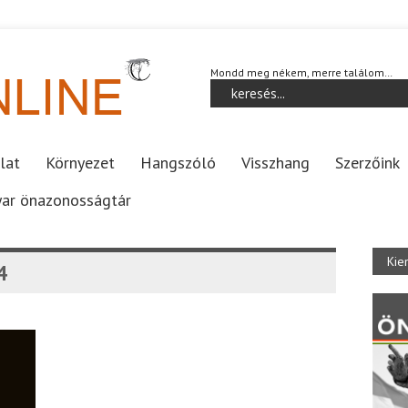
Mondd meg nékem, merre találom…
lat
Környezet
Hangszóló
Visszhang
Szerzőink
ar önazonosságtár
Kie
4