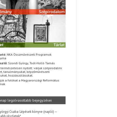
ató:
NKA Összművészeti Programok
iuma
sztő:
Szondi György, Toót-Holló Tamás
 természetesen nyitott: várjuk szépirodalmi
t, tanulmányukat, képzőművészeti
sukat, hozzászólásukat.
jük a fotókat a Magyarországi Református
znak
ónap legolvasottabb bejegyzései
yörgyi Csaba: Lépések könyve (napló) –
jabb részletek*