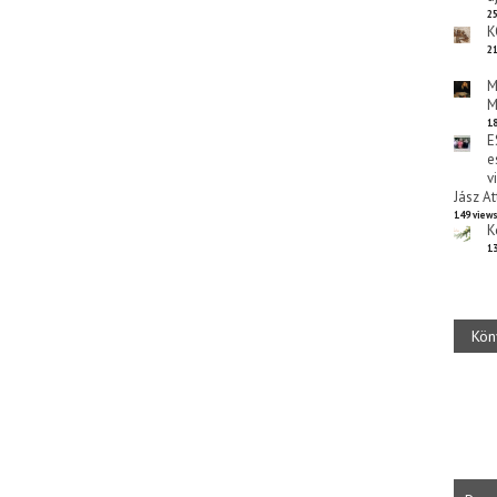
25
K
21
M
M
18
E
e
v
Jász At
149 view
K
13
Kön