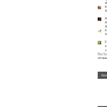
25
K
22
M
M
15
K
13
E
e
s
Ősz Sz
137 view
Kön