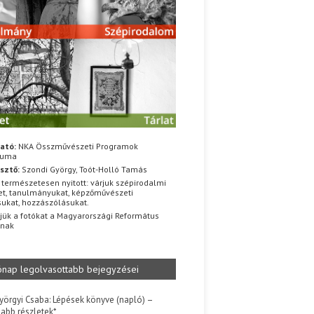
ató:
NKA Összművészeti Programok
iuma
sztő:
Szondi György, Toót-Holló Tamás
 természetesen nyitott: várjuk szépirodalmi
t, tanulmányukat, képzőművészeti
sukat, hozzászólásukat.
jük a fotókat a Magyarországi Református
znak
ónap legolvasottabb bejegyzései
yörgyi Csaba: Lépések könyve (napló) –
jabb részletek*