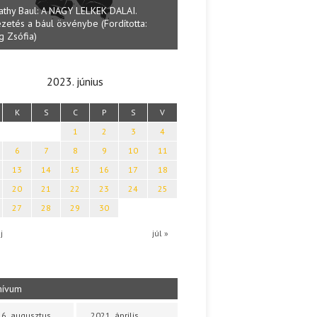
athy Baul: A NAGY LELKEK DALAI.
zetés a bául ösvénybe (Fordította:
Halmai Tamás: Megválaszolt ér
g Zsófia)
Ibolya költői világa
2023. június
K
S
C
P
S
V
1
2
3
4
6
7
8
9
10
11
13
14
15
16
17
18
20
21
22
23
24
25
27
28
29
30
j
júl »
hívum
6. augusztus
2021. április