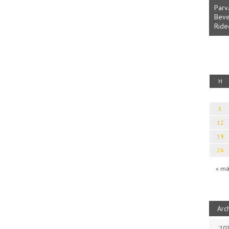
Parv
Beve
Ride
fényből
Káplán Géza: Erotikai kalauz
H
5
12
19
26
« má
Arc
202