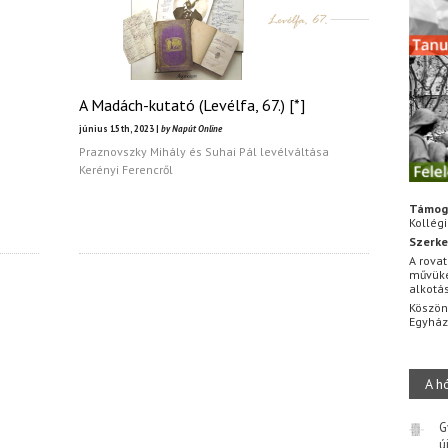
A Madách-kutató (Levélfa, 67.) [*]
június 15th, 2023 |
by Napút Online
Praznovszky Mihály és Suhai Pál levélváltása
Kerényi Ferencről
Támog
Kollég
Szerke
A rovat
művüke
alkotá
Köszön
Egyhá
A h
G
ú