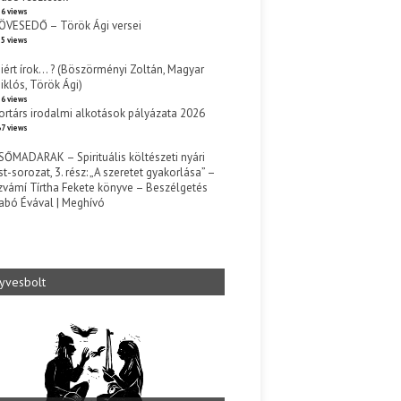
6 views
ÖVESEDŐ – Török Ági versei
5 views
iért írok… ? (Böszörményi Zoltán, Magyar
iklós, Török Ági)
6 views
ortárs irodalmi alkotások pályázata 2026
7 views
SŐMADARAK – Spirituális költészeti nyári
st-sorozat, 3. rész: „A szeretet gyakorlása” –
zvámí Tírtha Fekete könyve – Beszélgetés
abó Évával | Meghívó
s
yvesbolt