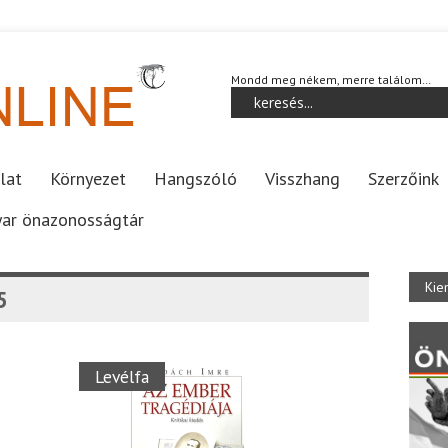
Mondd meg nékem, merre találom…
lat
Környezet
Hangszóló
Visszhang
Szerzőink
ar önazonosságtár
Kie
5
Levélfa