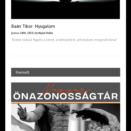
Baán Tibor: Nyugalom
június 18th, 2023 |
by Napút Online
"Érdek nélkül figyeli a teret, a kiterjedést, amelyben megnyilvánul"
Kiemelt