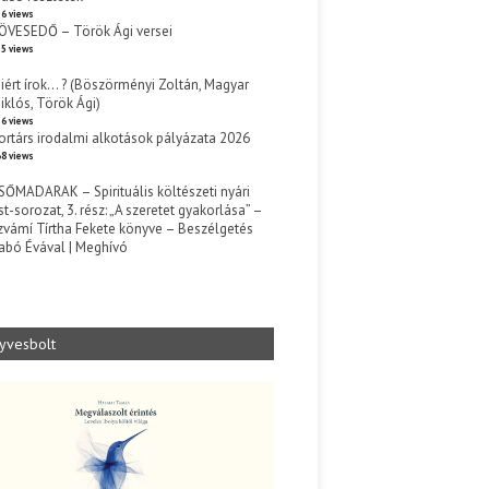
6 views
ÖVESEDŐ – Török Ági versei
5 views
iért írok… ? (Böszörményi Zoltán, Magyar
iklós, Török Ági)
6 views
ortárs irodalmi alkotások pályázata 2026
8 views
SŐMADARAK – Spirituális költészeti nyári
st-sorozat, 3. rész: „A szeretet gyakorlása” –
zvámí Tírtha Fekete könyve – Beszélgetés
abó Évával | Meghívó
s
yvesbolt