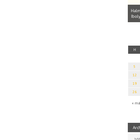
Parvathy Baul: A NAGY LELKEK DALAI.
Bevezetés a bául ösvénybe (Fordította:
Halm
Rideg Zsófia)
Iboly
uz
H
5
12
19
26
« má
Arc
202