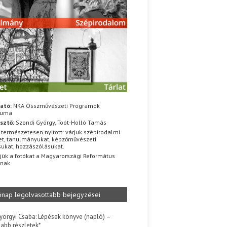
ató:
NKA Összművészeti Programok
iuma
sztő:
Szondi György, Toót-Holló Tamás
 természetesen nyitott: várjuk szépirodalmi
t, tanulmányukat, képzőművészeti
sukat, hozzászólásukat.
jük a fotókat a Magyarországi Református
znak
ónap legolvasottabb bejegyzései
yörgyi Csaba: Lépések könyve (napló) –
jabb részletek*