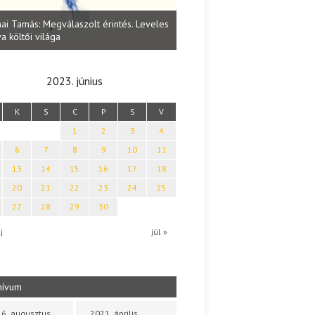
Lakatos Fleisz Katalin: Vasárna
ai Tamás: Megválaszolt érintés. Leveles
Sárszegen
a költői világa
2023. június
K
S
C
P
S
V
1
2
3
4
6
7
8
9
10
11
13
14
15
16
17
18
20
21
22
23
24
25
27
28
29
30
j
júl »
hívum
6. augusztus
2021. április