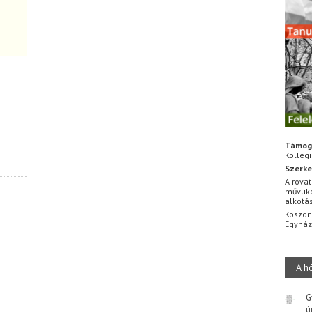
Támog
Kollég
Szerke
A rovat
művüke
alkotá
Köszön
Egyhá
A h
G
ú