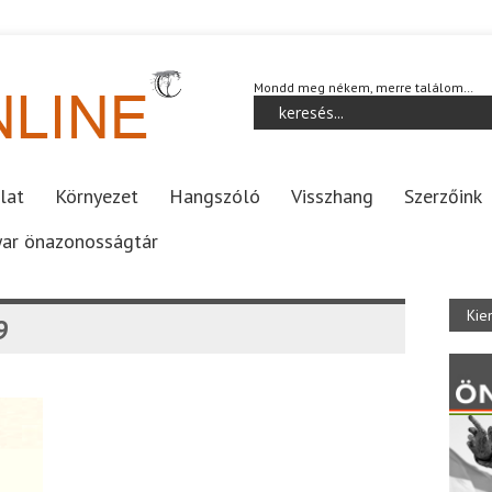
Mondd meg nékem, merre találom…
lat
Környezet
Hangszóló
Visszhang
Szerzőink
ar önazonosságtár
Kie
9