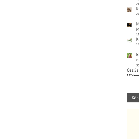
25
K
22
M
M
15
K
13
E
e
s
Ősz Sz
137 view
Kön