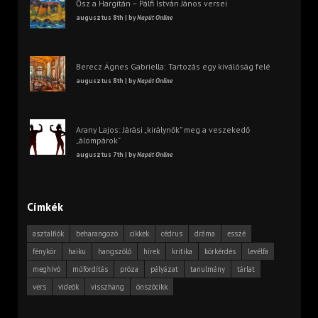
Ősz a Hargitán – Pálfi István János versei
augusztus 8th | by
Napút Online
Berecz Ágnes Gabriella: Tartozás egy kiválóság felé
augusztus 8th | by
Napút Online
Arany Lajos: Járási „királynők” meg a veszekedő
„álompárok”
augusztus 7th | by
Napút Online
Címkék
asztalfiók
beharangozó
cikkek
cédrus
dráma
esszé
fénykör
haiku
hangszóló
hírek
kritika
körkérdés
levélfa
meghívó
műfordítás
próza
pályázat
tanulmány
tárlat
vers
videók
visszhang
önszócikk