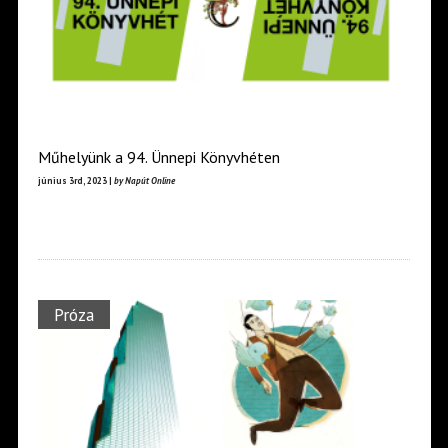
Műhelyünk a 94. Ünnepi Könyvhéten
június 3rd, 2023 |
by Napút Online
Próza