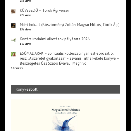
256 views
KÖVESEDŐ – Török Ági versei
225 views
Miért írok… ? (Böszörményi Zoltán, Magyar Miklós, Török Ági)
156 views
Kortárs irodalmi alkotások pályázata 2026
137 views
ESŐMADARAK – Spirituális költészeti nyári est-sorozat, 3.
rész: „A szeretet gyakorlása” – szvámí Tírtha Fekete könyve –
Beszélgetés Ősz Szabó Évával | Meghívó
137 views
Könyvesbolt