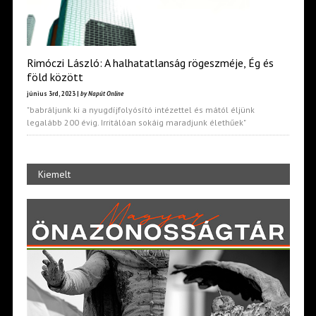
Rimóczi László: A halhatatlanság rögeszméje, Ég és
föld között
június 3rd, 2023 |
by Napút Online
"babráljunk ki a nyugdíjfolyósító intézettel és mától éljünk
legalább 200 évig. Irritálóan sokáig maradjunk élethűek"
Kiemelt