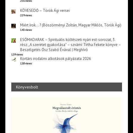
256 views
KÖVESEDŐ – Török Ági versei
229 views
Miért írok… ? (Böszörményi Zoltán, Magyar Miklós, Török Ági)
143 views
ESŐMADARAK – Spirituális költészeti nyári est-sorozat, 3.
rész: „A szeretet gyakorlása” – szvámí Tírtha Fekete könyve –
Beszélgetés Ősz Szabó Évával | Meghívó
139 views
Kortárs irodalmi alkotások pályázata 2026
138 views
Könyvesbolt