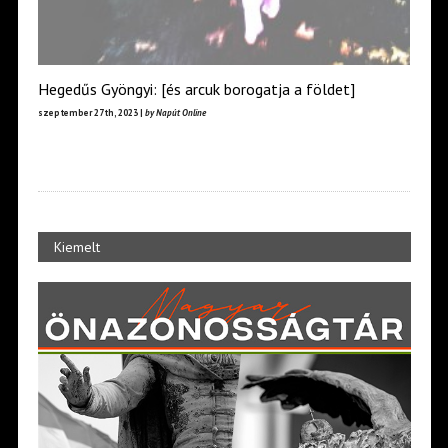
Hegedűs Gyöngyi: [és arcuk borogatja a földet]
szeptember 27th, 2023 |
by Napút Online
Kiemelt