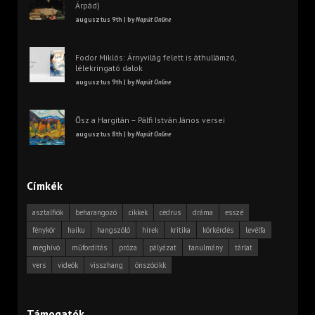
Árpád)
augusztus 9th | by
Napút Online
Fodor Miklós: Árnyvilág felett is áthullámzó,
lélekringató dalok
augusztus 9th | by
Napút Online
Ősz a Hargitán – Pálfi István János versei
augusztus 8th | by
Napút Online
Címkék
asztalfiók
beharangozó
cikkek
cédrus
dráma
esszé
fénykör
haiku
hangszóló
hírek
kritika
körkérdés
levélfa
meghívó
műfordítás
próza
pályázat
tanulmány
tárlat
vers
videók
visszhang
önszócikk
Támogatók