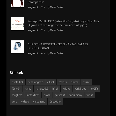
„álompárok”
augusztus 7th | by
Napút Online
Pozsgai Zsolt: 1952 (játékfilm forgatókönyv Jókai Mór
„A jövő század regénye” című műve alapján)
augusztus 7th | by
Napút Online
CHRISTINA ROSETTI VERSEI KÁNTÁS BALÁZS
FORDÍTÁSÁBAN
augusztus 6th | by
Napút Online
Címkék
asztalfiók
beharangozó
cikkek
cédrus
dráma
esszé
fénykör
haiku
hangszóló
hírek
kritika
körkérdés
levélfa
meghívó
műfordítás
próza
pályázat
tanulmány
tárlat
vers
videók
visszhang
önszócikk