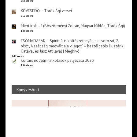
256 views
KÖVESEDŐ – Török Ági versei
212 views
Miért írok… ? (Böszörményi Zoltán, Magyar Miklós, Török Ági)
183 views
ESŐMADARAK – Spirituális költészeti nyári est-sorozat, 2.
rész: „A szépség megváltja a világot” – beszélgetés Huszárik
Katával és Jász Attilával | Meghívó
149 views
Kortárs irodalmi alkotások pályázata 2026
136 views
Könyvesbolt