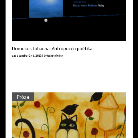
Domokos Johanna: Antropocén poétika
szeptember 2nd, 2023 |
by Napút Online
Próza