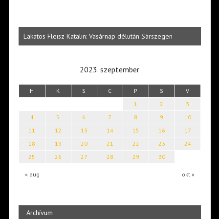
Vité
ltői
irod
Lakatos Fleisz Katalin: Vasárnap délután Sárszegen
erej
2023. szeptember
H
K
S
C
P
S
V
1
2
3
4
5
6
7
8
9
10
11
12
13
14
15
16
17
18
19
20
21
22
23
24
25
26
27
28
29
30
« aug
okt »
Archívum