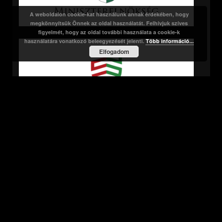
A weboldalon cookie-kat használunk annak érdekében, hogy
megkönnyítsük Önnek az oldal használatát. Felhívjuk szíves
figyelmét, hogy az oldal további használata a cookie-k
használatára vonatkozó beleegyezését jelenti.
Több információ...
Elfogadom
Lapgazda
Cédrus Művészeti Alapítvány
1136 Budapest, Pannónia u. 6.
Tel.: 06 (1) 247-6657
Mobil: 06 (30) 511-3762
Adószám: 18110661-2-41
Számlaszám: 11713012-21181665