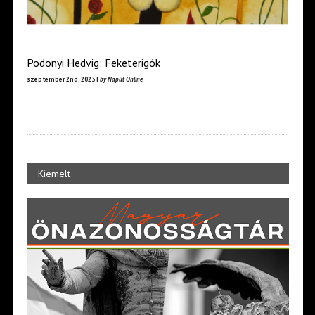
Podonyi Hedvig: Feketerigók
szeptember 2nd, 2023 |
by Napút Online
Kiemelt