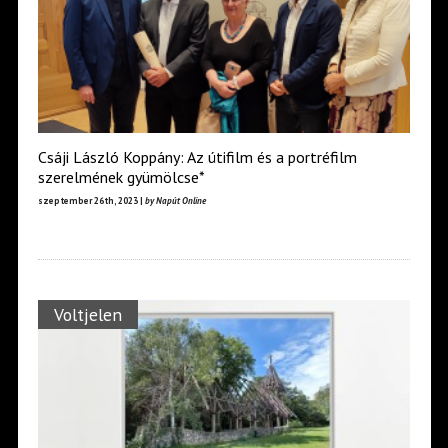
Csáji László Koppány: Az útifilm és a portréfilm
szerelmének gyümölcse*
szeptember 26th, 2023 |
by Napút Online
Voltjelen