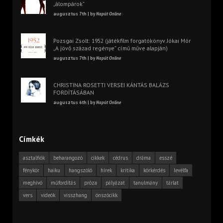
„álompárok”
augusztus 7th | by
Napút Online
Pozsgai Zsolt: 1952 (játékfilm forgatókönyv Jókai Mór
„A jövő század regénye” című műve alapján)
augusztus 7th | by
Napút Online
CHRISTINA ROSETTI VERSEI KÁNTÁS BALÁZS
FORDÍTÁSÁBAN
augusztus 6th | by
Napút Online
Címkék
asztalfiók
beharangozó
cikkek
cédrus
dráma
esszé
fénykör
haiku
hangszóló
hírek
kritika
körkérdés
levélfa
meghívó
műfordítás
próza
pályázat
tanulmány
tárlat
vers
videók
visszhang
önszócikk