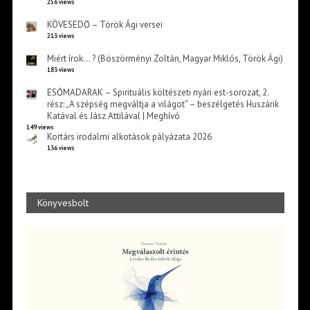
256 views
KÖVESEDŐ – Török Ági versei
213 views
Miért írok… ? (Böszörményi Zoltán, Magyar Miklós, Török Ági)
183 views
ESŐMADARAK – Spirituális költészeti nyári est-sorozat, 2.
rész: „A szépség megváltja a világot” – beszélgetés Huszárik
Katával és Jász Attilával | Meghívó
149 views
Kortárs irodalmi alkotások pályázata 2026
136 views
Könyvesbolt