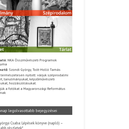
ató:
NKA Összművészeti Programok
iuma
sztő:
Szondi György, Toót-Holló Tamás
 természetesen nyitott: várjuk szépirodalmi
t, tanulmányukat, képzőművészeti
sukat, hozzászólásukat.
jük a fotókat a Magyarországi Református
znak
ónap legolvasottabb bejegyzései
yörgyi Csaba: Lépések könyve (napló) –
jabb részletek*