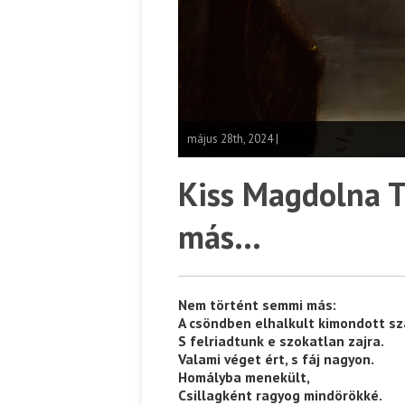
május 28th, 2024 |
Kiss Magdolna 
más…
Nem történt semmi más:
A csöndben elhalkult kimondott sz
S felriadtunk e szokatlan zajra.
Valami véget ért, s fáj nagyon.
Homályba menekült,
Csillagként ragyog mindörökké.