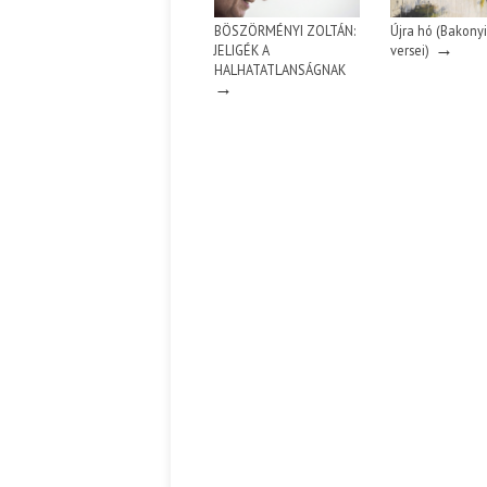
BÖSZÖRMÉNYI ZOLTÁN:
Újra hó (Bakonyi
Ispány Marietta: Szavak a fényből
→
Káplán Géza: Erotikai kala
JELIGÉK A
versei)
HALHATATLANSÁGNAK
→