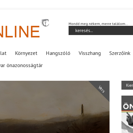
Mondd meg nékem, merre találom…
lat
Környezet
Hangszóló
Visszhang
Szerzőink
ar önazonosságtár
Kie
Vers