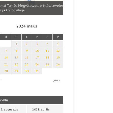
Lakatos Fleisz Katalin: Vasárna
ai Tamás: Megválaszolt érintés. Leveles
Sárszegen
a költői világa
2024. május
K
S
C
P
S
V
1
2
3
4
5
7
8
9
10
11
12
14
15
16
17
18
19
21
22
23
24
25
26
28
29
30
31
r
jún »
hívum
6. augusztus
2021. április