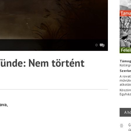
0
Tünde: Nem történt
Támog
Kollég
Szerke
A rovat
művüke
alkotá
Köszön
Egyhá
ava,
A h
G
ú