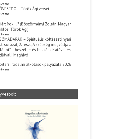
6 views
ÖVESEDŐ – Török Ági versei
1 views
iért írok… ? (Böszörményi Zoltán, Magyar
iklós, Török Ági)
3 views
SŐMADARAK – Spirituális költészeti nyári
st-sorozat, 2. rész: „A szépség megváltja a
ilágot” – beszélgetés Huszárik Katával és
tilával | Meghívó
s
ortárs irodalmi alkotások pályázata 2026
6 views
yvesbolt