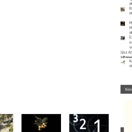
25
K
21
M
M
18
E
e
v
Jász At
149 view
K
13
Kön