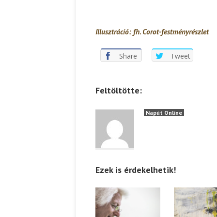
Illusztráció: fh. Corot-festményrészlet
Share
Tweet
Feltöltötte:
Napút Online
Ezek is érdekelhetik!