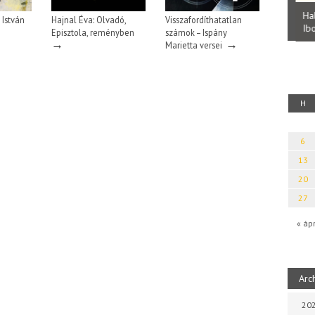
Parvathy Baul: A NAGY LELKEK DALAI.
Bevezetés a bául ösvénybe (Fordította:
Halm
 István
Hajnal Éva: Olvadó,
Visszafordíthatatlan
Rideg Zsófia)
Iboly
uz
Episztola, reményben
számok – Ispány
→
→
Marietta versei
H
6
13
20
27
« áp
Arc
202