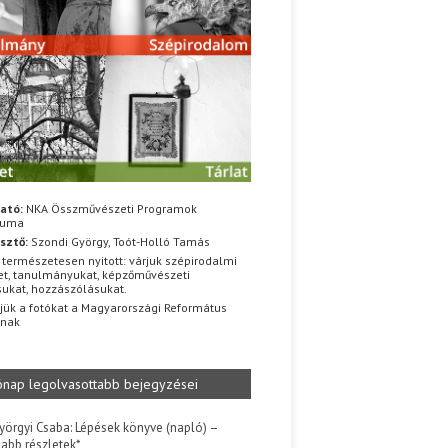
ató:
NKA Összművészeti Programok
iuma
sztő:
Szondi György, Toót-Holló Tamás
 természetesen nyitott: várjuk szépirodalmi
t, tanulmányukat, képzőművészeti
sukat, hozzászólásukat.
jük a fotókat a Magyarországi Református
znak
ónap legolvasottabb bejegyzései
yörgyi Csaba: Lépések könyve (napló) –
jabb részletek*