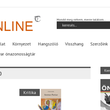
Mondd meg nékem, merre találom…
lat
Környezet
Hangszóló
Visszhang
Szerzőink
ar önazonosságtár
Kie
0
Kritika