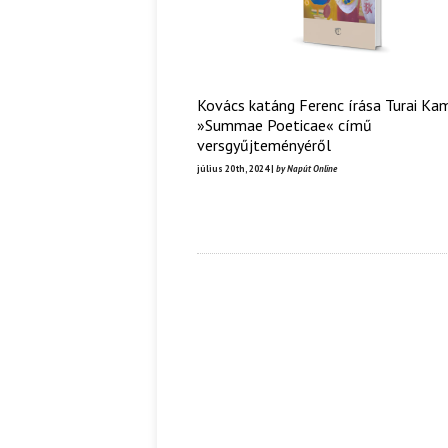
Kovács katáng Ferenc írása Turai Kam
»Summae Poeticae« című
versgyűjteményéről
július 20th, 2024 |
by Napút Online