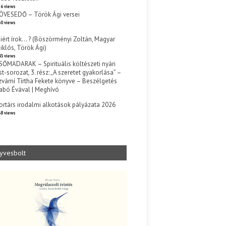
6 views
ÖVESEDŐ – Török Ági versei
0 views
iért írok… ? (Böszörményi Zoltán, Magyar
iklós, Török Ági)
3 views
SŐMADARAK – Spirituális költészeti nyári
st-sorozat, 3. rész: „A szeretet gyakorlása” –
zvámí Tírtha Fekete könyve – Beszélgetés
abó Évával | Meghívó
s
ortárs irodalmi alkotások pályázata 2026
8 views
yvesbolt