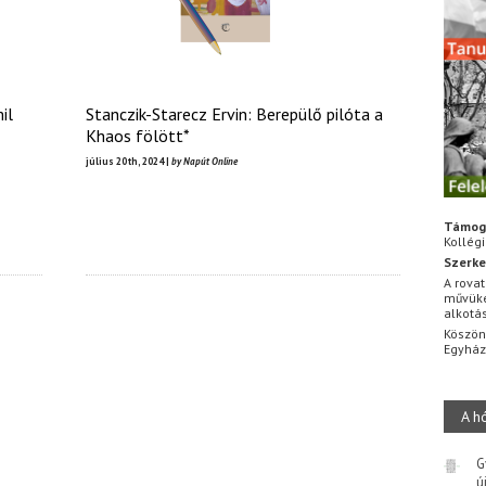
il
Stanczik-Starecz Ervin: Berepülő pilóta a
Khaos fölött*
július 20th, 2024 |
by Napút Online
Támog
Kollég
Szerke
A rovat
művüke
alkotá
Köszön
Egyhá
A h
G
ú