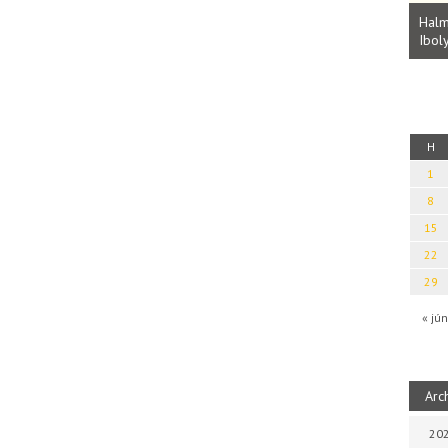
Parvathy Baul: A NAGY LELKEK DALAI.
Bevezetés a bául ösvénybe (Fordította:
Halm
Rideg Zsófia)
Iboly
uz
H
1
8
15
22
29
« jún
Arc
202