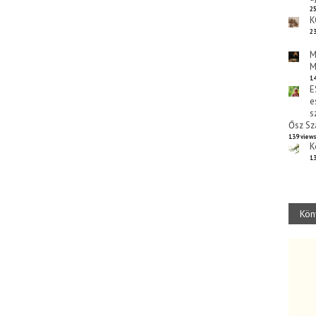
25
K
23
M
M
14
E
e
s
Ősz Sz
139 view
K
13
Kön