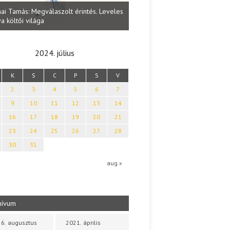
Lakatos Fleisz Katalin: Vasárna
ai Tamás: Megválaszolt érintés. Leveles
Sárszegen
a költői világa
2024. július
K
S
C
P
S
V
2
3
4
5
6
7
9
10
11
12
13
14
16
17
18
19
20
21
23
24
25
26
27
28
30
31
aug »
hívum
6. augusztus
2021. április