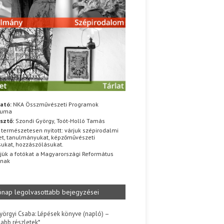
ató:
NKA Összművészeti Programok
iuma
sztő:
Szondi György, Toót-Holló Tamás
 természetesen nyitott: várjuk szépirodalmi
t, tanulmányukat, képzőművészeti
sukat, hozzászólásukat.
jük a fotókat a Magyarországi Református
znak
ónap legolvasottabb bejegyzései
yörgyi Csaba: Lépések könyve (napló) –
jabb részletek*