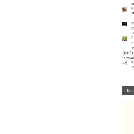
25
K
21
M
M
15
E
e
s
Ősz Sz
137 view
K
13
Kön