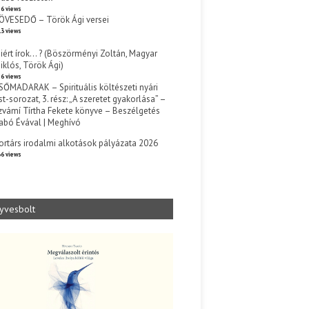
6 views
ÖVESEDŐ – Török Ági versei
3 views
iért írok… ? (Böszörményi Zoltán, Magyar
iklós, Török Ági)
6 views
SŐMADARAK – Spirituális költészeti nyári
st-sorozat, 3. rész: „A szeretet gyakorlása” –
zvámí Tírtha Fekete könyve – Beszélgetés
abó Évával | Meghívó
s
ortárs irodalmi alkotások pályázata 2026
6 views
yvesbolt