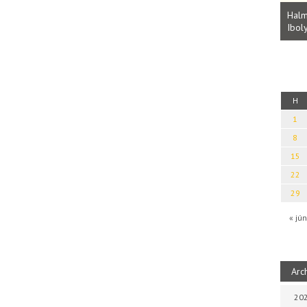
Parvathy Baul: A NAGY LELKEK DALAI.
Bevezetés a bául ösvénybe (Fordította:
Halm
Rideg Zsófia)
Iboly
uz
H
1
8
15
22
29
« jún
Arc
202