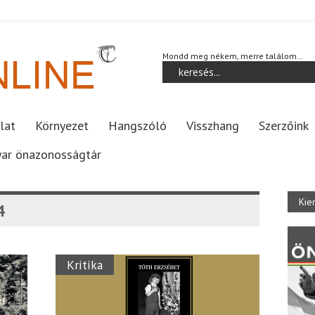
Mondd meg nékem, merre találom…
lat
Környezet
Hangszóló
Visszhang
Szerzőink
ar önazonosságtár
Kie
4
Kritika