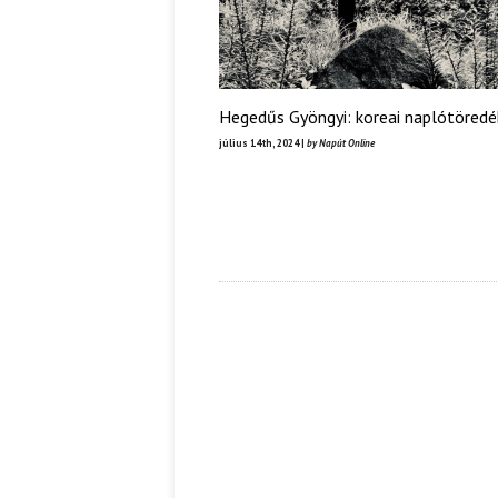
Hegedűs Gyöngyi: koreai naplótöredé
július 14th, 2024 |
by Napút Online