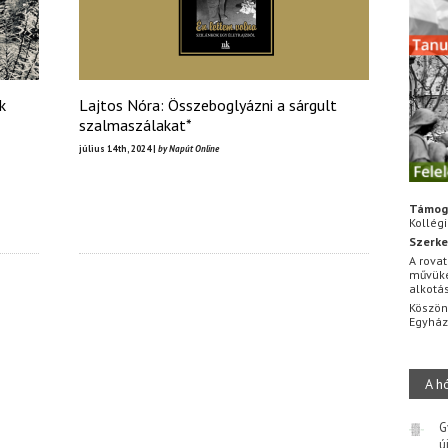
k
Lajtos Nóra: Összeboglyázni a sárgult
szalmaszálakat*
július 14th, 2024 |
by Napút Online
Támog
Kollég
Szerke
A rovat
művüke
alkotá
Köszön
Egyhá
A h
G
ú