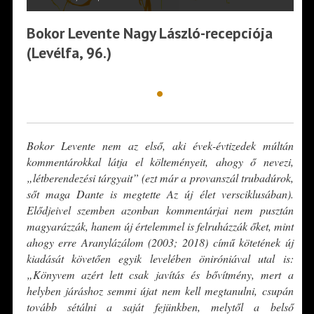
Bokor Levente Nagy László-recepciója
(Levélfa, 96.)
•
Bokor Levente nem az első, aki évek-évtizedek múltán
kommentárokkal látja el költeményeit, ahogy ő nevezi,
„létberendezési tárgyait” (ezt már a provanszál trubadúrok,
sőt maga Dante is megtette Az új élet versciklusában).
Elődjeivel szemben azonban kommentárjai nem pusztán
magyarázzák, hanem új értelemmel is felruházzák őket, mint
ahogy erre Aranylázálom (2003; 2018) című kötetének új
kiadását követően egyik levelében öniróniával utal is:
„Könyvem azért lett csak javítás és bővítmény, mert a
helyben járáshoz semmi újat nem kell megtanulni, csupán
tovább sétálni a saját fejünkben, melytől a belső