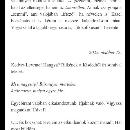
valamilyen módosult létfoka. A (szellemi) életnek nem a
halál az ellensége, hanem az
ismeretlen
. Annak zsargonja a
„semmi”, ami valójában „létező”, ha névtelen is. Ezzel
bocsánatodat is kérem a messze kalandozásom miatt.
Vigyázattal a tágabb egymásra is, „filozofikusan”: Levente
*
2025. október 12.
Kedves Levente! Hangya? Rilkének a Kisdedről írt soraival
felelek:
Mi a nagyság? Bármilyen mértéken
áttör sorsa, melyet egyre jár.
Egyébiránt valóban elkalandoztunk. Ifjaknak való. Vigyázz
magatokra. Üdv: P.
Ui.: És bocsánat: levelem az elküldendők között maradt. Hát
most küldöm.