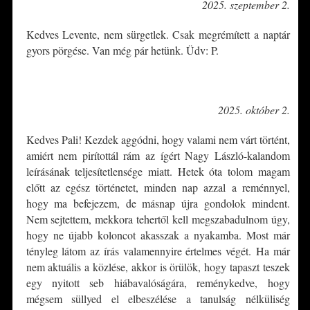
2025. szeptember 2.
Kedves Levente, nem sürgetlek. Csak megrémített a naptár
gyors pörgése. Van még pár hetünk. Üdv: P.
*
2025. október 2.
Kedves Pali! Kezdek aggódni, hogy valami nem várt történt,
amiért nem pirítottál rám az ígért Nagy László-kalandom
leírásának teljesítetlensége miatt. Hetek óta tolom magam
előtt az egész történetet, minden nap azzal a reménnyel,
hogy ma befejezem, de másnap újra gondolok mindent.
Nem sejtettem, mekkora tehertől kell megszabadulnom úgy,
hogy ne újabb koloncot akasszak a nyakamba. Most már
tényleg látom az írás valamennyire értelmes végét. Ha már
nem aktuális a közlése, akkor is örülök, hogy tapaszt teszek
egy nyitott seb hiábavalóságára, reménykedve, hogy
mégsem süllyed el elbeszélése a tanulság nélküliség