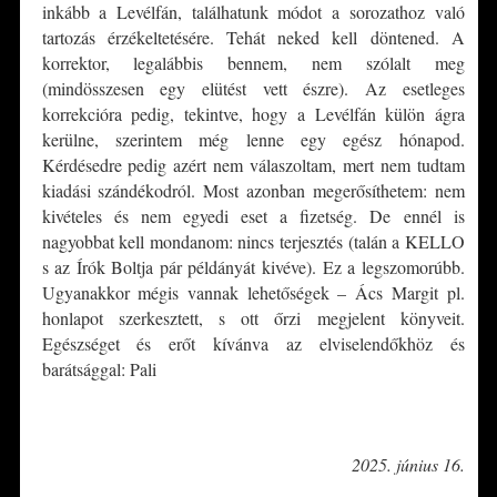
inkább a Levélfán, találhatunk módot a sorozathoz való
tartozás érzékeltetésére. Tehát neked kell döntened. A
korrektor, legalábbis bennem, nem szólalt meg
(mindösszesen egy elütést vett észre). Az esetleges
korrekcióra pedig, tekintve, hogy a Levélfán külön ágra
kerülne, szerintem még lenne egy egész hónapod.
Kérdésedre pedig azért nem válaszoltam, mert nem tudtam
kiadási szándékodról. Most azonban megerősíthetem: nem
kivételes és nem egyedi eset a fizetség. De ennél is
nagyobbat kell mondanom: nincs terjesztés (talán a KELLO
s az Írók Boltja pár példányát kivéve). Ez a legszomorúbb.
Ugyanakkor mégis vannak lehetőségek – Ács Margit pl.
honlapot szerkesztett, s ott őrzi megjelent könyveit.
Egészséget és erőt kívánva az elviselendőkhöz és
barátsággal: Pali
*
2025. június 16.