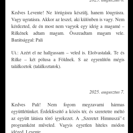
Kedves Levente! Ne lórúgásra készülj, hanem lóugrásra.
Vagy ugratásra. Akkor az leszel, aki különben is vagy. Nem
kérdezted, de én most nem vagyok egy ideig a magamé –
Rilkének adtam magam. Összeadtam magam vele.
Barátsággal: Pali
Ui.: Azért el ne hallgassam – veled is. Elolvastalak. Te és
Rilke – két pólusa a Földnek. S az egyenlítőn mégis
találkoztok (találkoztatok).
*
2025. augusztus 7.
Kedves Pali! Nem fogom megzavarni hármas
együttlétünket. Érdekfeszítő a közös tér, és szeretetre méltó
az együtt látásra törő igyekezet. A „Szeretet Himnuszá”-t
programként műveled. Vagyis egyetlen hiteles módon
idézed. Levente