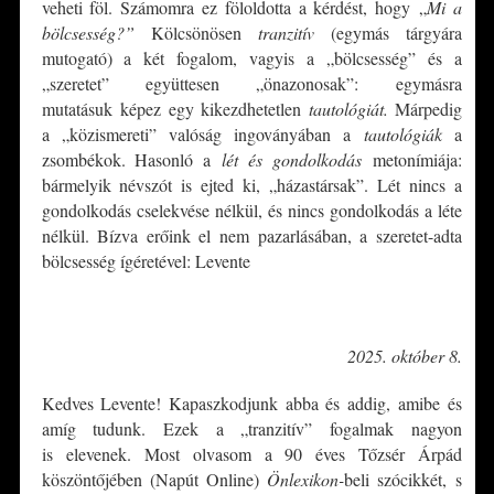
veheti föl. Számomra ez föloldotta a kérdést, hogy „
Mi a
bölcsesség?”
Kölcsönösen
tranzitív
(egymás tárgyára
mutogató) a két fogalom, vagyis a „bölcsesség” és a
„szeretet” együttesen „önazonosak”: egymásra
mutatásuk képez egy kikezdhetetlen
tautológiát.
Márpedig
a „közismereti” valóság ingoványában a
tautológiák
a
zsombékok. Hasonló a
lét és gondolkodás
metonímiája:
bármelyik névszót is ejted ki, „házastársak”. Lét nincs a
gondolkodás cselekvése nélkül, és nincs gondolkodás a léte
nélkül. Bízva erőink el nem pazarlásában, a szeretet-adta
bölcsesség ígéretével: Levente
*
2025. október 8.
Kedves Levente! Kapaszkodjunk abba és addig, amibe és
amíg tudunk. Ezek a „tranzitív” fogalmak nagyon
is elevenek. Most olvasom a 90 éves Tőzsér Árpád
köszöntőjében (Napút Online)
Önlexikon-
beli szócikkét, s