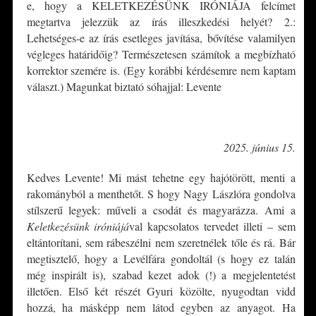
e, hogy a KELETKEZÉSÜNK IRÓNIÁJA felcímet
megtartva jelezzük az írás illeszkedési helyét? 2.:
Lehetséges-e az írás esetleges javítása, bővítése valamilyen
végleges határidőig? Természetesen számítok a megbízható
korrektor szemére is. (Egy korábbi kérdésemre nem kaptam
választ.) Magunkat biztató sóhajjal: Levente
*
2025. június 15.
Kedves Levente! Mi mást tehetne egy hajótörött, menti a
rakományból a menthetőt. S hogy Nagy Lászlóra gondolva
stílszerű legyek: műveli a csodát és magyarázza. Ami a
Keletkezésünk iróniájá
val kapcsolatos tervedet illeti – sem
eltántorítani, sem rábeszélni nem szeretnélek tőle és rá. Bár
megtisztelő, hogy a Levélfára gondoltál (s hogy ez talán
még inspirált is), szabad kezet adok (!) a megjelentetést
illetően. Első két részét Gyuri közölte, nyugodtan vidd
hozzá, ha másképp nem látod egyben az anyagot. Ha