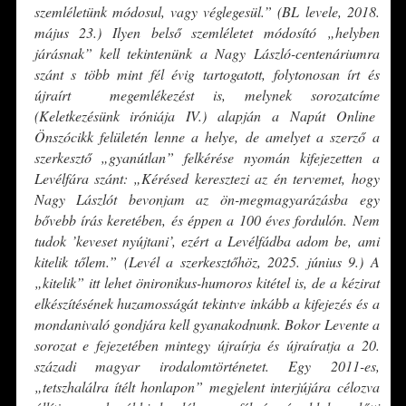
szemléletünk módosul, vagy véglegesül.” (BL levele, 2018.
május 23.) Ilyen belső szemléletet módosító „helyben
járásnak” kell tekintenünk a Nagy László-centenáriumra
szánt s több mint fél évig tartogatott, folytonosan írt és
újraírt megemlékezést is, melynek sorozatcíme
(Keletkezésünk iróniája IV.) alapján a Napút Online
Önszócikk felületén lenne a helye, de amelyet a szerző a
szerkesztő „gyanútlan” felkérése nyomán kifejezetten a
Levélfára szánt: „
Kérésed keresztezi az én tervemet, hogy
Nagy Lászlót bevonjam az ön-megmagyarázásba egy
bővebb írás keretében, és éppen a 100 éves fordulón. Nem
tudok
’
keveset nyújtani’, ezért a Levélfádba adom be, ami
kitelik tőlem.” (Levél a szerkesztőhöz, 2025. június 9.) A
„
kitelik” itt lehet önironikus-humoros kitétel is, de a kézirat
elkészítésének huzamosságát tekintve inkább a kifejezés és a
mondanivaló gondjára kell gyanakodnunk. Bokor Levente a
sorozat e fejezetében mintegy újraírja és újraíratja a 20.
századi magyar irodalomtörténetet. Egy 2011-es,
„
tetszhalálra ítélt honlapon” megjelent interjújára célozva