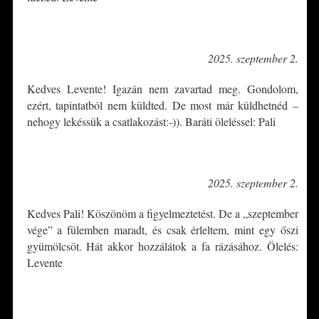
*
2025. szeptember 2.
Kedves Levente! Igazán nem zavartad meg. Gondolom,
ezért, tapintatból nem küldted. De most már küldhetnéd –
nehogy lekéssük a csatlakozást:-)). Baráti öleléssel: Pali
*
2025. szeptember 2.
Kedves Pali! Köszönöm a figyelmeztetést. De a „szeptember
vége” a fülemben maradt, és csak érleltem, mint egy őszi
gyümölcsöt. Hát akkor hozzálátok a fa rázásához. Ölelés:
Levente
*