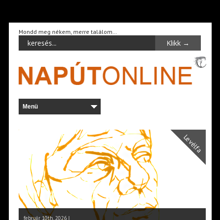
Mondd meg nékem, merre találom…
Levélfa
február 10th, 2026 |