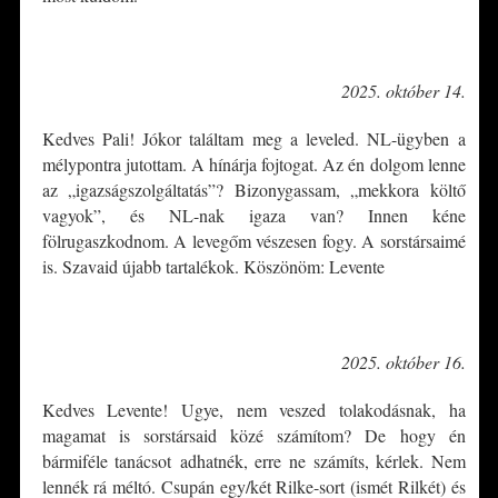
*
2025. október 14.
Kedves Pali! Jókor találtam meg a leveled. NL-ügyben a
mélypontra jutottam. A hínárja fojtogat. Az én dolgom lenne
az „igazságszolgáltatás”? Bizonygassam, „mekkora költő
vagyok”, és NL-nak igaza van? Innen kéne
fölrugaszkodnom. A levegőm vészesen fogy. A sorstársaimé
is. Szavaid újabb tartalékok. Köszönöm: Levente
*
2025. október 16.
Kedves Levente! Ugye, nem veszed tolakodásnak, ha
magamat is sorstársaid közé számítom? De hogy én
bármiféle tanácsot adhatnék, erre ne számíts, kérlek. Nem
lennék rá méltó. Csupán egy/két Rilke-sort (ismét Rilkét) és