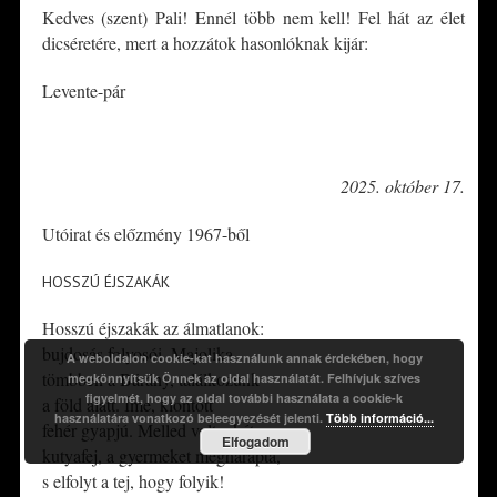
Kedves (szent) Pali! Ennél több nem kell! Fel hát az élet
dicséretére, mert a hozzátok hasonlóknak kijár:
Levente-pár
*
2025. október 17.
Utóirat és előzmény 1967-ből
HOSSZÚ ÉJSZAKÁK
Hosszú éjszakák az álmatlanok:
bujdosás folyosói. Majolika
A weboldalon cookie-kat használunk annak érdekében, hogy
tömbben a Bárány, találkozunk
megkönnyítsük Önnek az oldal használatát. Felhívjuk szíves
figyelmét, hogy az oldal további használata a cookie-k
a föld alatt. Íme, kiontott
használatára vonatkozó beleegyezését jelenti.
Több információ...
fehér gyapjú. Melled volt a két
Elfogadom
kutyafej, a gyermeket megharapta,
s elfolyt a tej, hogy folyik!