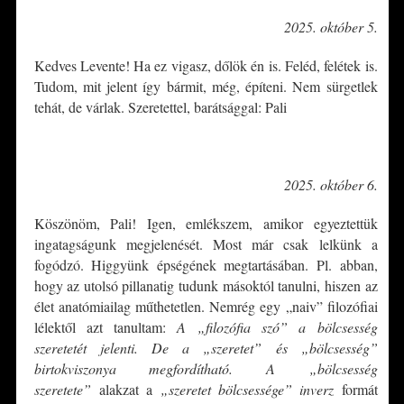
2025. október 5.
Kedves Levente! Ha ez vigasz, dőlök én is. Feléd, felétek is.
Tudom, mit jelent így bármit, még, építeni. Nem sürgetlek
tehát, de várlak. Szeretettel, barátsággal: Pali
*
2025. október 6.
Köszönöm, Pali! Igen, emlékszem, amikor egyeztettük
ingatagságunk megjelenését. Most már csak lelkünk a
fogódzó. Higgyünk épségének megtartásában. Pl. abban,
hogy az utolsó pillanatig tudunk másoktól tanulni, hiszen az
élet anatómiailag műthetetlen. Nemrég egy „naiv” filozófiai
lélektől azt tanultam:
A
„filozófia szó” a bölcsesség
szeretetét jelenti. De a „szeretet” és „bölcsesség”
birtokviszonya megfordítható. A „bölcsesség
szeretete”
alakzat a
„szeretet bölcsessége” inverz
formát