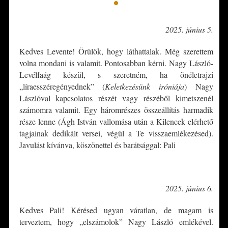
•
2025. június 5.
Kedves Levente! Örülök, hogy láthattalak. Még szerettem
volna mondani is valamit. Pontosabban kérni. Nagy László-
Levélfaág készül, s szeretném, ha önéletrajzi
„líraesszéregényednek” (
Keletkezésünk iróniája
) Nagy
Lászlóval kapcsolatos részét vagy részéből kimetszenél
számomra valamit. Egy háromrészes összeállítás harmadik
része lenne (Ágh István vallomása után a Kilencek elérhető
tagjainak dedikált versei, végül a Te visszaemlékezésed).
Javulást kívánva, köszönettel és barátsággal: Pali
*
2025. június 6.
Kedves Pali! Kérésed ugyan váratlan, de magam is
terveztem, hogy „elszámolok” Nagy László emlékével.