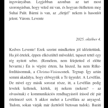
ingoványában. Legjobban azonban az tart most
szorongásban, hogy veled mi van, és hogyan ölelhetem meg
Suhai Palit. Bármi is van, az „életjel” nekem is hasonlót
jelent. Várom. Levente
*
2025. október 4.
Kedves Levente! Ezek szerint mindketten jól időzítettünk.
Ha jól értelek, éppen elkészültél műveddel, tapaszt tettél egy
rég nyitott sebre. (Remélem, nem felejtetted el előtte
bevarrni.) Én is végére értem, ha hiszed, ha nem Rilke-
fordításomnak, a
Christus-Visionen
nek. Tegnap. Így aztán
semmi akadálya, hogy elővegyük a Te ügyedet. A Levélfán.
De mivel egy másik sorozat része, itt, a Levélfán pedig
levelek kellenek, kérlek, írj nekem (nekem? – az
olvasónak) e kommunikációs rendhagyásról írásod elé pár
értelmező szót. S akkor mehet a Levélfára az anyagod.
Tudom, sokan várják már (kettőről biztosan tudok). Baráti