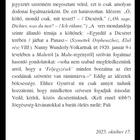
jegyzetét szeretném megosztani veled, ezt is csak amolyan
dodonai fogalmazásként. De ezt határozottan. Idézem: „Ó,
költő, mondd csak, mit teszel? – / Dicsérek.”
(„Oh sage,
Dichter, was du tust? – / Ich rühme.”)
„A vers mondandója
szinte állandó témája a költőnek:
››
Egyedül a Dicséret
terében / járhat a Panasz
‹‹
(
Szonettek Orpheuszhoz, Első
rész VIII.
)
.
Nanny Wunderly-Volkartnak írt 1920. január 9-i
levelében a
Malte
ról [a
Malte
-regényről] szólván fogalmaz
hasonló gondolatokat:
››
soha nem szabad megfeledkeznünk
arról, hogy a ‘
Feljegyzések’
minden borzalma az élet
csodáinak szövetére van rámintázva.
‹‹
” Eddig az idézetek
bölcsessége. Ehhez Gyurival mi csak annyit tudunk
hozzátenni, hogy mindketten szívesen fogadjuk írásodat.
Vedd, kérlek, közös dicséretünknek. (Kell ennél több?)
Jóegészség-kívánatokkal a baráti ölelés mellé: Pali
*
2025. október 17.