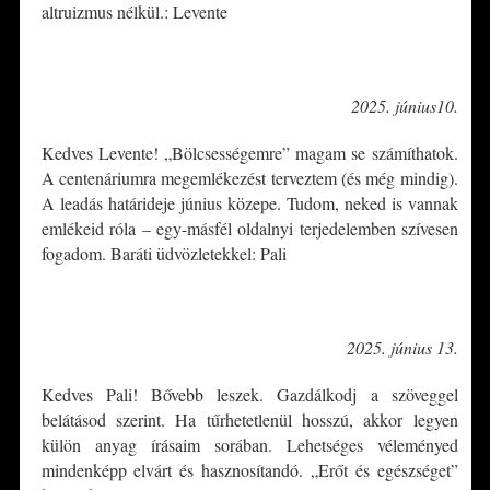
altruizmus nélkül.: Levente
*
2025. június10.
Kedves Levente! „Bölcsességemre” magam se számíthatok.
A centenáriumra megemlékezést terveztem (és még mindig).
A leadás határideje június közepe. Tudom, neked is vannak
emlékeid róla – egy-másfél oldalnyi terjedelemben szívesen
fogadom. Baráti üdvözletekkel: Pali
*
2025. június 13.
Kedves Pali! Bővebb leszek. Gazdálkodj a szöveggel
belátásod szerint. Ha tűrhetetlenül hosszú, akkor legyen
külön anyag írásaim sorában. Lehetséges véleményed
mindenképp elvárt és hasznosítandó. „Erőt és egészséget”