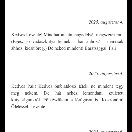
*
2025. augusztus 4.
Kedves Levente! Mindhárom cím engedélyét megszereztem.
(Egész jó vadászkutya lennék – bár ahhoz? – nemcsak
ahhoz, kicsit öreg.) De neked mindent! Barátsággal: Pali
*
2025. augusztus 4.
Kedves Pali! Kedves önfeláldozó lélek, ne mindent tégy
meg nekem. De hát nehéz lemondani született
kutyaságunkról. Fölkészültem a lórúgásra is. Köszönöm!
Öleléssel: Levente
*
2025. augusztus 6.