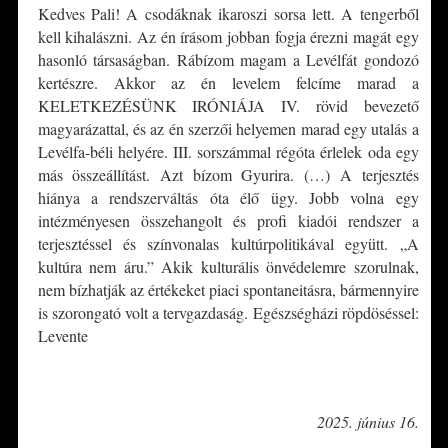
Kedves Pali! A csodáknak ikaroszi sorsa lett. A tengerből
kell kihalászni. Az én írásom jobban fogja érezni magát egy
hasonló társaságban. Rábízom magam a Levélfát gondozó
kertészre. Akkor az én levelem felcíme marad a
KELETKEZÉSÜNK IRÓNIÁJA IV. rövid bevezető
magyarázattal, és az én szerzői helyemen marad egy utalás a
Levélfa-béli helyére. III. sorszámmal régóta érlelek oda egy
más összeállítást. Azt bízom Gyurira. (…) A terjesztés
hiánya a rendszerváltás óta élő ügy. Jobb volna egy
intézményesen összehangolt és profi kiadói rendszer a
terjesztéssel és színvonalas kultúrpolitikával együtt. „A
kultúra nem áru.” Akik kulturális önvédelemre szorulnak,
nem bízhatják az értékeket piaci spontaneitásra, bármennyire
is szorongató volt a tervgazdaság. Egészségházi röpdöséssel:
Levente
*
2025. június 16.