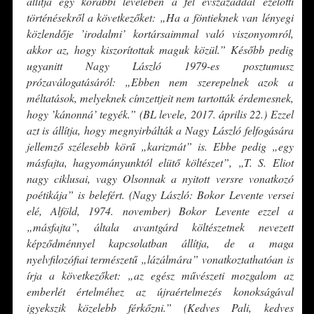
állítja egy korábbi levelében a fél évszázaddal ezelőtti
történésekről a következőket:
„Ha a föntieknek van lényegi
közlendője ’irodalmi’ kortársaimmal való viszonyomról,
akkor az, hogy kiszorítottak maguk közül.” Később pedig
ugyanitt Nagy László 1979-es posztumusz
prózaválogatásáról: „Ebben nem szerepelnek azok a
méltatások, melyeknek címzettjeit nem tartották érdemesnek,
hogy ’kánonná’ tegyék.” (BL levele, 2017. április 22.) Ezzel
azt is állítja, hogy megnyirbálták a Nagy László felfogására
jellemző szélesebb körű „karizmát” is. Ebbe pedig „egy
másfajta, hagyományunktól elütő költészet”, „T. S. Eliot
nagy ciklusai, vagy Olsonnak a nyitott versre vonatkozó
poétikája” is belefért. (Nagy László: Bokor Levente versei
elé, Alföld, 1974. november) Bokor Levente ezzel a
„másfajta”, általa avantgárd költészetnek nevezett
képződménnyel kapcsolatban állítja, de a maga
nyelvfilozófiai természetű „lázálmára” vonatkoztathatóan is
írja a következőket: „az egész művészeti mozgalom az
emberlét értelméhez az újraértelmezés konokságával
igyekszik közelebb férkőzni.” (Kedves Pali, kedves