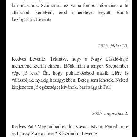
kisimításához. Számomra ez volna fontos információ a te
állapotod, kedélyed, erőd ismeretével együtt. Baráti
kézfogással: Levente
*
2025. július 20.
Kedves Levente! Tekintve, hogy a Nagy László-hajó
menetrend szerint elment, időnk mint a tenger. Szeptember
vége jó lesz? Én, hogy puhatolózásod másik felére is
válaszoljak, nyakig házügyekben. Beteg sem lehetek. Neked
kifejezetten jó egészséget kívánok, barátsággal: Pali
*
2025. augusztus 2.
Kedves Pali! Meg tudnád-e adni Kovács István, Péntek Imre
és Utassy Zsóka címét? Köszönöm: Levente