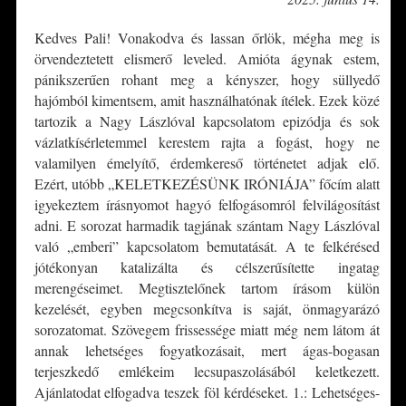
Kedves Pali! Vonakodva és lassan őrlök, mégha meg is
örvendeztetett elismerő leveled. Amióta ágynak estem,
pánikszerűen rohant meg a kényszer, hogy süllyedő
hajómból kimentsem, amit használhatónak ítélek. Ezek közé
tartozik a Nagy Lászlóval kapcsolatom epizódja és sok
vázlatkísérletemmel kerestem rajta a fogást, hogy ne
valamilyen émelyítő, érdemkereső történetet adjak elő.
Ezért, utóbb „KELETKEZÉSÜNK IRÓNIÁJA” főcím alatt
igyekeztem írásnyomot hagyó felfogásomról felvilágosítást
adni. E sorozat harmadik tagjának szántam Nagy Lászlóval
való „emberi” kapcsolatom bemutatását. A te felkérésed
jótékonyan katalizálta és célszerűsítette ingatag
merengéseimet. Megtisztelőnek tartom írásom külön
kezelését, egyben megcsonkítva is saját, önmagyarázó
sorozatomat. Szövegem frissessége miatt még nem látom át
annak lehetséges fogyatkozásait, mert ágas-bogasan
terjeszkedő emlékeim lecsupaszolásából keletkezett.
Ajánlatodat elfogadva teszek föl kérdéseket. 1.: Lehetséges-