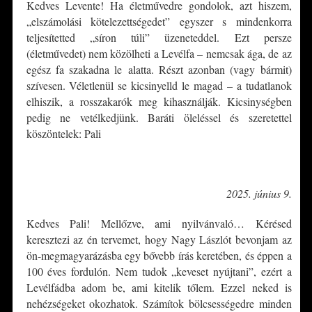
Kedves Levente! Ha életművedre gondolok, azt hiszem,
„elszámolási kötelezettségedet” egyszer s mindenkorra
teljesítetted „síron túli” üzeneteddel.
Ezt persze
(életművedet) nem közölheti a Levélfa – nemcsak ága, de az
egész fa szakadna le alatta. Részt azonban (vagy bármit)
szívesen. Véletlenül se kicsinyelld le magad – a tudatlanok
elhiszik, a rosszakarók meg kihasználják. Kicsinységben
pedig ne vetélkedjünk. Baráti öleléssel és szeretettel
köszöntelek: Pali
*
2025. június 9.
Kedves Pali! Mellőzve, ami nyilvánvaló… Kérésed
keresztezi az én tervemet, hogy Nagy Lászlót bevonjam az
ön-megmagyarázásba egy bővebb írás keretében, és éppen a
100 éves fordulón. Nem tudok „keveset nyújtani”, ezért a
Levélfádba adom be, ami kitelik tőlem. Ezzel neked is
nehézségeket okozhatok. Számítok bölcsességedre minden