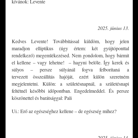
kívánok: Levente
*
2025. június 13.
Kedves Levente! Továbbítással küldöm, hogy jelen
maradjon elliptikus (úgy értem: két gyújtóponttal
rendelkező) megemlékezésed. Nem gondolom, hogy bármit
el kellene – vagy lehetne! – hagyni belőle. Így kerek és
súlyos – persze súlyánál fogva felborítaná a
tervezett összeállítás hajóját, ezért külön szeretném
megjelentetni. Külön: a születésnapnál, a születésnapi
feltétnél későbbi időpontban. Engedelmeddel. És persze
köszönettel és barátsággal: Pali
Ui.: Erő az egészséghez kellene – de egészség mihez?
*
2025. június 14.