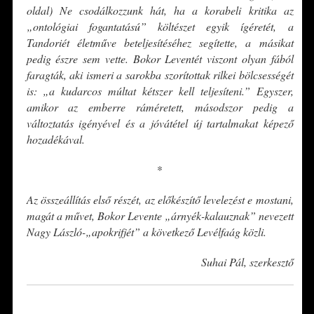
oldal) Ne csodálkozzunk hát, ha a korabeli kritika az
„ontológiai fogantatású” költészet egyik ígéretét, a
Tandoriét életműve beteljesítéséhez segítette, a másikat
pedig észre sem vette. Bokor Leventét viszont olyan fából
faragták, aki ismeri a sarokba szorítottak rilkei bölcsességét
is: „a kudarcos múltat kétszer kell teljesíteni.” Egyszer,
amikor az emberre ráméretett, másodszor pedig a
változtatás igényével és a jóvátétel új tartalmakat képező
hozadékával.
*
Az összeállítás első részét, az előkészítő levelezést e mostani,
magát a művet, Bokor Levente „árnyék-kalauznak” nevezett
Nagy László-„apokrifjét” a következő Levélfaág közli.
Suhai Pál, szerkesztő