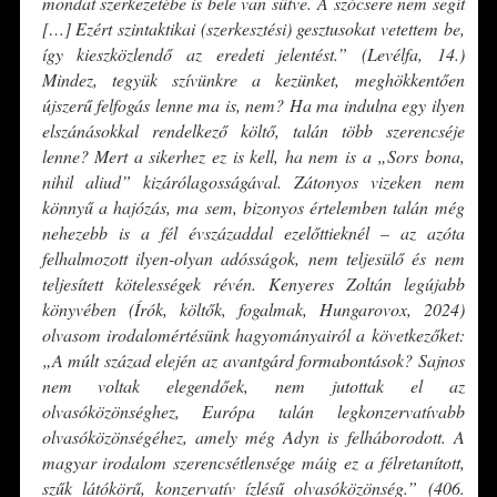
mondat szerkezetébe is bele van sütve. A szócsere nem segít
[…] Ezért szintaktikai (szerkesztési) gesztusokat vetettem be,
így kieszközlendő az eredeti jelentést.” (Levélfa, 14.)
Mindez, tegyük szívünkre a kezünket, meghökkentően
újszerű felfogás lenne ma is, nem? Ha ma indulna egy ilyen
elszánásokkal rendelkező költő, talán több szerencséje
lenne? Mert a sikerhez ez is kell, ha nem is a „Sors bona,
nihil aliud” kizárólagosságával. Zátonyos vizeken nem
könnyű a hajózás, ma sem, bizonyos értelemben talán még
nehezebb is a fél évszázaddal ezelőttieknél – az azóta
felhalmozott ilyen-olyan adósságok, nem teljesülő és nem
teljesített kötelességek révén. Kenyeres Zoltán legújabb
könyvében (Írók, költők, fogalmak, Hungarovox, 2024)
olvasom irodalomértésünk hagyományairól a következőket:
„A múlt század elején az avantgárd formabontások? Sajnos
nem voltak elegendőek, nem jutottak el az
olvasóközönséghez, Európa talán legkonzervatívabb
olvasóközönségéhez, amely még Adyn is felháborodott. A
magyar irodalom szerencsétlensége máig ez a félretanított,
szűk látókörű, konzervatív ízlésű olvasóközönség.” (406.