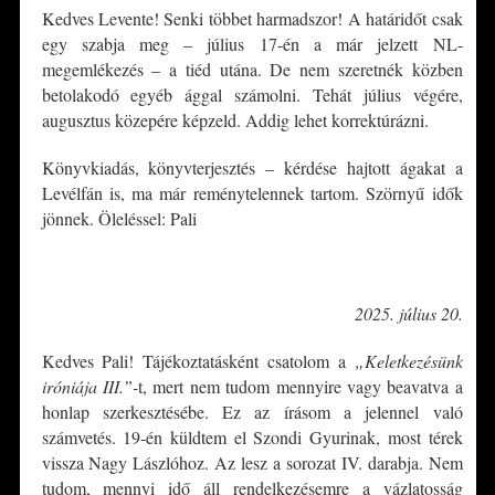
Kedves Levente! Senki többet harmadszor! A határidőt csak
egy szabja meg – július 17-én a már jelzett NL-
megemlékezés – a tiéd utána. De nem szeretnék közben
betolakodó egyéb ággal számolni. Tehát július végére,
augusztus közepére képzeld. Addig lehet korrektúrázni.
Könyvkiadás, könyvterjesztés – kérdése hajtott ágakat a
Levélfán is, ma már reménytelennek tartom. Szörnyű idők
jönnek. Öleléssel: Pali
*
2025. július 20.
Kedves Pali! Tájékoztatásként csatolom a
„Keletkezésünk
iróniája III.”-
t, mert nem tudom mennyire vagy beavatva a
honlap szerkesztésébe. Ez az írásom a jelennel való
számvetés. 19-én küldtem el Szondi Gyurinak, most térek
vissza Nagy Lászlóhoz. Az lesz a sorozat IV. darabja. Nem
tudom, mennyi idő áll rendelkezésemre a vázlatosság