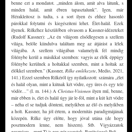
benne ezt a mondatot. „minden álom, amit alva látunk, s
minden halál, amit ébren tapasztalunk”. Igen, már
Hérakleitosz is tudta, s a sort ilyen és ehhez hasonló
párokkal folytatni és kiegészíteni lehet. Élet-halál. Ezek
ilyenek. Rilkéhez készülőben olvasom a Kassner-idézeteket
(Rudolf Kassner): „Az én világom elsődlegesen a szellem
világa, belőle kiindulva találtam meg az átjárást a lélek
világába. A szellem világában valamelyik fél mindig
fölénybe kerül a másikkal szemben: vagyis az élők éppúgy
fölénybe kerülnek a holtakkal szemben, mint a holtak az
élőkkel szemben.” (Kassner,
Rilke emlékezete
, Medio, 2021,
141.) Ezzel szemben Rilkéről így nyilatkozott: számára „élet
és halál olyan, mint a kútnak két vödre, egy üres és egy tele
vödör…” (I. m. 144.) A
Christus-Visionen
ilyen mű, benne,
már ebben is, élet és halál úgy jár le-föl, mint a kút két vödre
– néha el se tudjuk dönteni, melyikben az élő és melyikben
a holt. Kassner, ha jól értem, a modernitás paradigmájának
közepén. Rilke úgy előtte, hogy jóval utána (de hogy
posztmodern lenne, nem hiszem). Stb. Vigyázzatok
egymásra – mert Ti is egy pár vagytok. Barátsággal: Pali