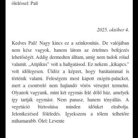
öleléssel: Pali
*
2025. október 4.
Kedves Pali! Nagy kincs ez a szinkronitás. De valójában
nem kész vagyok, hanem látom az értelmes befejezés
lehetőségét. Addig dermedten álltam, amíg nem tudok rólad
valamit. „Atipikus” volt a hallgatásod. Ez nekem „kikapcs.”
volt időlegesen. Üldöz a képzet, hogy barátaimmal is
történik valami. Feleségem most kapott oxigén-palackot,
mert a csontvelő nem hajlandó vörös vérsejtet termelni.
Olyanok vagyunk, mint két egymás felé dőlő ház, amelyek
így tartják egymást. Nem panasz, hanem tényállás. A
vegetáció biztosítása minden időnket elrabolja.
Jelentkezésed föléledés. Igyekszem a tőlem telhetőre
mihamarabb. Ölel: Levente
*