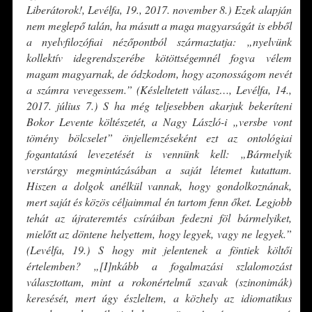
Liberátorok!, Levélfa, 19., 2017. november 8.) Ezek alapján
nem meglepő talán, ha másutt a maga magyarságát is ebből
a nyelvfilozófiai nézőpontból származtatja: „nyelvünk
kollektív idegrendszerébe kötöttségemnél fogva vélem
magam magyarnak, de ódzkodom, hogy azonosságom nevét
a
számra vevegessem.”
(Késleltetett válasz…, Levélfa, 14.,
2017. július 7.)
S ha még teljesebben akarjuk bekeríteni
Bokor Levente költészetét, a Nagy László-i „versbe vont
tömény bölcselet” önjellemzéseként ezt az ontológiai
fogantatású levezetését is vennünk kell: „Bármelyik
verstárgy megmintázásában a saját létemet kutattam.
Hiszen a dolgok anélkül vannak, hogy gondolkoznának,
mert saját és közös céljaimmal én tartom fenn őket. Legjobb
tehát az újrateremtés csíráiban fedezni föl bármelyiket,
mielőtt az döntene helyettem, hogy legyek, vagy ne legyek.”
(Levélfa, 19.) S hogy mit jelentenek a föntiek költői
értelemben?
„[I]nkább a fogalmazási szlalomozást
választottam, mint a rokonértelmű szavak (szinonimák)
keresését, mert úgy észleltem, a közhely az idiomatikus