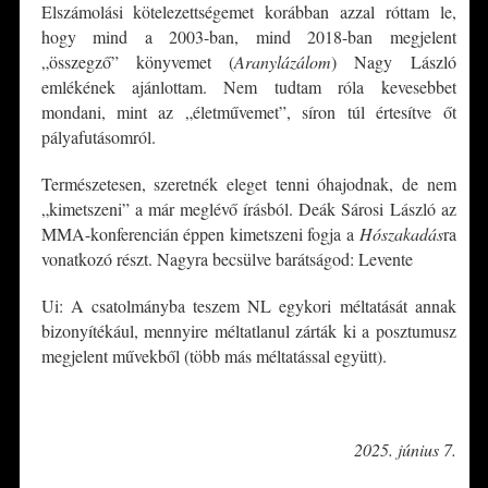
Elszámolási kötelezettségemet korábban azzal róttam le,
hogy mind a 2003-ban, mind 2018-ban megjelent
„összegző” könyvemet (
Aranylázálom
) Nagy László
emlékének ajánlottam. Nem tudtam róla kevesebbet
mondani, mint az „életművemet”, síron túl értesítve őt
pályafutásomról.
Természetesen, szeretnék eleget tenni óhajodnak, de nem
„kimetszeni” a már meglévő írásból. Deák Sárosi László az
MMA-konferencián éppen kimetszeni fogja a
Hószakadás
ra
vonatkozó részt. Nagyra becsülve barátságod: Levente
Ui: A csatolmányba teszem NL egykori méltatását annak
bizonyítékául, mennyire méltatlanul zárták ki a posztumusz
megjelent művekből (több más méltatással együtt).
*
2025. június 7.