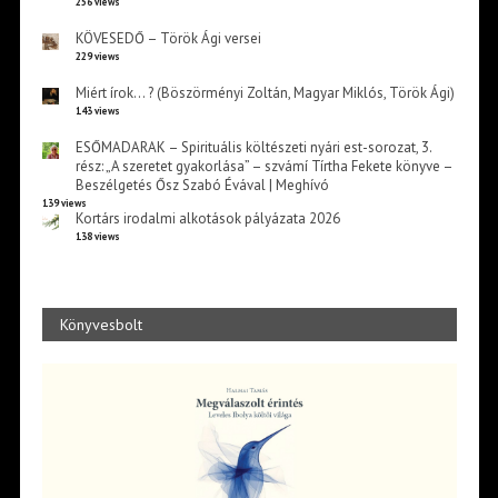
256 views
KÖVESEDŐ – Török Ági versei
229 views
Miért írok… ? (Böszörményi Zoltán, Magyar Miklós, Török Ági)
143 views
ESŐMADARAK – Spirituális költészeti nyári est-sorozat, 3.
rész: „A szeretet gyakorlása” – szvámí Tírtha Fekete könyve –
Beszélgetés Ősz Szabó Évával | Meghívó
139 views
Kortárs irodalmi alkotások pályázata 2026
138 views
Könyvesbolt