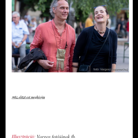
*
⇒Az előző est meghívója
*
*
Illusztráció:
Vargos fotójának fh.