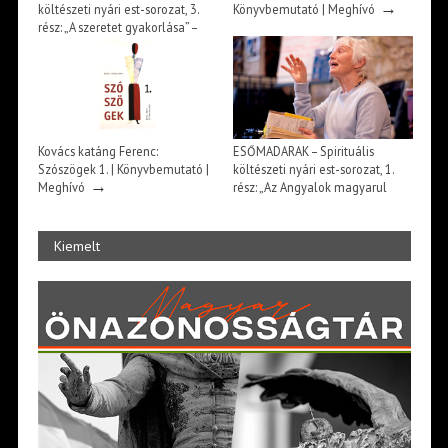
→
költészeti nyári est-sorozat, 3.
Könyvbemutató | Meghívó
rész: „A szeretet gyakorlása” –
szvámí Tírtha Fekete könyve –
Beszélgetés Ősz Szabó Évával |
→
Meghívó
Kovács katáng Ferenc:
ESŐMADARAK – Spirituális
Szószögek 1. | Könyvbemutató |
költészeti nyári est-sorozat, 1.
→
Meghívó
rész: „Az Angyalok magyarul
énekelnek” – találkozás Kardos
→
Gyöngyivel | Meghívó
Kiemelt