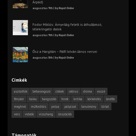
Árpád)
augusztus 9th | by
Napút Online
Fodor Miklós: Árnyvilág felett is áthullámzó,
lélekringató dalok
augusztus 9th | by
Napút Online
Ősz a Hargitán – Pálfi István János versei
augusztus 8th | by
Napút Online
Címkék
asztalfiók
beharangozó
cikkek
cédrus
dráma
esszé
fénykör
haiku
hangszóló
hírek
kritika
körkérdés
levélfa
meghívó
műfordítás
próza
pályázat
tanulmány
tárlat
vers
videók
visszhang
önszócikk
Támogatók