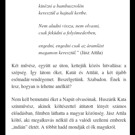
kinézni a bambuszrolón
keresztül a hajnali kertbe.
Nem aludni vissza, nem olvasni,
csak feküdni a folyómederben,
engedni, engedni csak az áramlást
magamon keresztül.”
(Jász Attila)
Két művész, együtt az úton, kettejük közös hitvallása: a
szépség. Így látom őket, Katát és Attilát, a két újabb
esőmadár-vendégemet. Beszélgetünk. Szabadon. Ének is
lesz, hogyan is lehetne anélkül?
Nem kell bemutatni őket a Napút olvasóinak. Huszárik Kata
színművész, akinek költészettel átitatott lényét számos
előadásban, filmben láthatta a magyar közönség. Jász Attila
költő, aki megalkuvás nélkül éli a valódi szellemi emberek
„indián” életét. A többit hadd mondják el ők magukról.