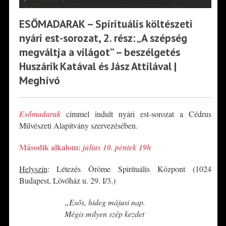
ESŐMADARAK – Spirituális költészeti
nyári est-sorozat, 2. rész: „A szépség
megváltja a világot” – beszélgetés
Huszárik Katával és Jász Attilával |
Meghívó
Esőmadarak
címmel indult nyári est-sorozat a Cédrus
Művészeti Alapítvány szervezésében.
Második alkalom:
július 10. péntek 19h
Helyszín
: Létezés Öröme Spirituális Központ (1024
Budapest, Lövőház u. 29. I/3.)
„Esős, hideg májusi nap.
Mégis milyen szép kezdet