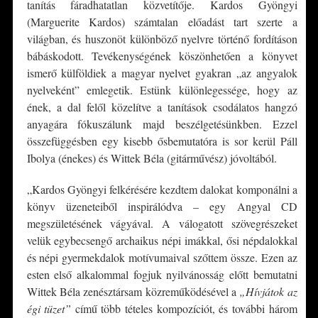
tanítás fáradhatatlan közvetítője. Kardos Gyöngyi
(Marguerite Kardos) számtalan előadást tart szerte a
világban, és huszonöt különböző nyelvre történő fordításon
bábáskodott. Tevékenységének köszönhetően a könyvet
ismerő külföldiek a magyar nyelvet gyakran „az angyalok
nyelveként” emlegetik. Estünk különlegessége, hogy az
ének, a dal felől közelítve a tanítások csodálatos hangzó
anyagára fókuszálunk majd beszélgetésünkben. Ezzel
összefüggésben egy kisebb ősbemutatóra is sor kerül Páll
Ibolya (énekes) és Wittek Béla (gitárművész) jóvoltából.
„Kardos Gyöngyi felkérésére kezdtem dalokat komponálni a
könyv üzeneteiből inspirálódva – egy Angyal CD
megszületésének vágyával. A válogatott szövegrészeket
velük egybecsengő archaikus népi imákkal, ősi népdalokkal
és népi gyermekdalok motívumaival szőttem össze. Ezen az
esten első alkalommal fogjuk nyilvánosság előtt bemutatni
Wittek Béla zenésztársam közreműködésével a
„Hívjátok az
égi tüzet”
című több tételes kompozíciót, és további három