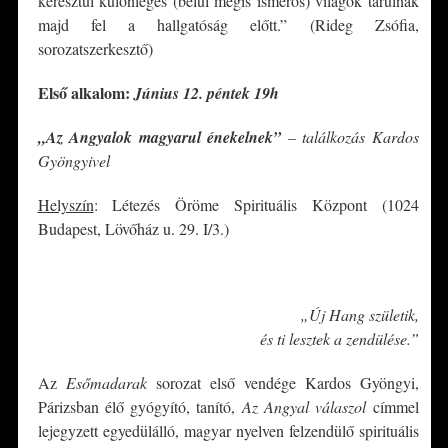
keresztül különleges (belül mégis ismerős) világok tárulnak
majd fel a hallgatóság előtt.” (Rideg Zsófia,
sorozatszerkesztő)
Első alkalom:
Június 12. péntek 19h
„Az Angyalok magyarul énekelnek”
– találkozás Kardos
Gyöngyivel
Helyszín
: Létezés Öröme Spirituális Központ (1024
Budapest, Lövőház u. 29. I/3.)
*
„Új Hang születik,
és ti lesztek a zendülése.”
Az
Esőmadarak
sorozat első vendége Kardos Gyöngyi,
Párizsban élő gyógyító, tanító,
Az Angyal válaszol
címmel
lejegyzett egyedülálló, magyar nyelven felzendülő spirituális