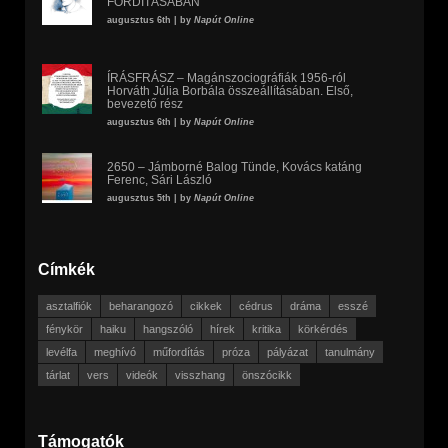
FORDÍTÁSÁBAN
augusztus 6th | by
Napút Online
ÍRÁSFRÁSZ – Magánszociográfiák 1956-ról
Horváth Júlia Borbála összeállításában. Első,
bevezető rész
augusztus 6th | by
Napút Online
2650 – Jámborné Balog Tünde, Kovács katáng
Ferenc, Sári László
augusztus 5th | by
Napút Online
Címkék
asztalfiók
beharangozó
cikkek
cédrus
dráma
esszé
fénykör
haiku
hangszóló
hírek
kritika
körkérdés
levélfa
meghívó
műfordítás
próza
pályázat
tanulmány
tárlat
vers
videók
visszhang
önszócikk
Támogatók