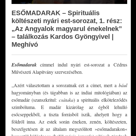
ESŐMADARAK – Spirituális
költészeti nyári est-sorozat, 1. rész:
„Az Angyalok magyarul énekelnek”
– találkozás Kardos Gyöngyivel |
Meghívó
Esőmadarak
címmel indul nyári est-sorozat a Cédrus
Művészeti Alapítvány szervezésében.
„Azért választottam a sorozatnak ezt a címet, mert a
bául
hagyományban (és tágabban is az indiai mitológiában) az
esőmadár (szanszkritul:
csátaka
) a spirituális elköteleződés
szimbóluma. E madár kizárólag az égből lehulló
esőcseppekből, a tiszta forrásból iszik, ahelyett hogy a
földről inna. Az estek során éneken, zenén, költészeten,
beszélgetésen át az általam megszólított »esőmadarakon«