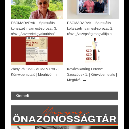
ESŐMADARAK – Spirituális
ESŐMADARAK – Spirituális
költészeti nyári est-sorozat, 3.
költészeti nyári est-sorozat, 2.
rész: „A szeretet gyakorlása” –
rész: „A szépség megváltja a
szvámí Tírtha Fekete könyve –
világot” – beszélgetés Huszárik
Beszélgetés Ősz Szabó Évával |
Katával és Jász Attilával |
→
→
Meghívó
Meghívó
Zöldy Pál: MAG ÁLMA VIRÁG |
Kovács katáng Ferenc:
→
Könyvbemutató | Meghívó
Szószögek 1. | Könyvbemutató |
→
Meghívó
Kiemelt