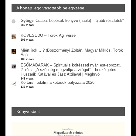
A hónap legolvasottabb bejegyzései
Györgyi Csaba: Lépések könyve (napló) – újabb részletek*
256 views
KÖVESEDŐ – Török Ági versei
206 views
Miért írok… ? (Böszörményi Zoltán, Magyar Miklós, Török
Ági)
183 views
ESŐMADARAK – Spirituális költészeti nyári est-sorozat,
2. rész: „A szépség megváltja a világot” – beszélgetés
Huszárik Katával és Jász Attilával | Meghívó
149 views
Kortárs irodalmi alkotások pályázata 2026
136 views
Könyvesbolt