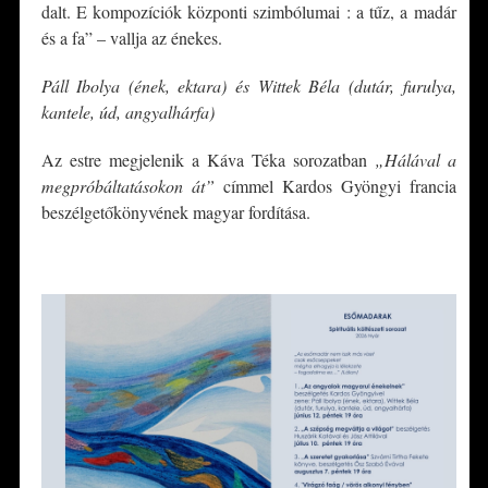
dalt. E kompozíciók központi szimbólumai : a tűz, a madár
és a fa” – vallja az énekes.
Páll Ibolya (ének, ektara) és Wittek Béla (dutár, furulya,
kantele, úd, angyalhárfa)
Az estre megjelenik a Káva Téka sorozatban
„Hálával a
megpróbáltatásokon át”
címmel Kardos Gyöngyi francia
beszélgetőkönyvének magyar fordítása.
*