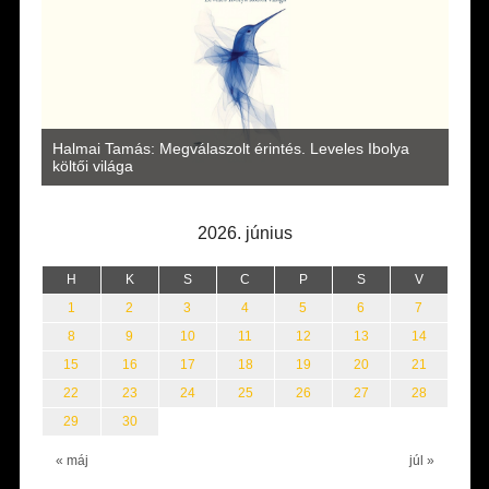
a
Halmai Tamás: Megválaszolt érintés. Leveles Ibolya
Laka
költői világa
2026. június
H
K
S
C
P
S
V
1
2
3
4
5
6
7
8
9
10
11
12
13
14
15
16
17
18
19
20
21
22
23
24
25
26
27
28
29
30
« máj
júl »