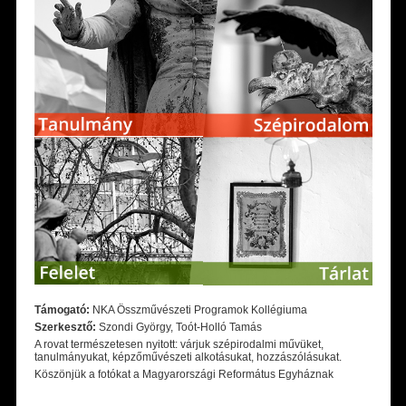
Támogató:
NKA Összművészeti Programok Kollégiuma
Szerkesztő:
Szondi György, Toót-Holló Tamás
A rovat természetesen nyitott: várjuk szépirodalmi művüket,
tanulmányukat, képzőművészeti alkotásukat, hozzászólásukat.
Köszönjük a fotókat a Magyarországi Református Egyháznak