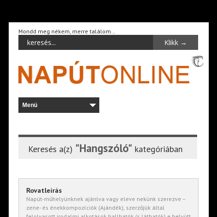
Mondd meg nékem, merre találom…
"Hangszóló"
Keresés a(z)
kategóriában
Rovatleírás
Napút-műhelyünknek ajánlva vagy eleve nekünk szerezve –
zene- és énekkompozíciók (Ajándék), szerzőjük által
felolvasott irodalmi alkotások hallhatók (s láthatók) e helyütt