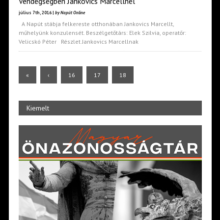
Vendégségben Jankovics Marcellnél
július 7th, 2016 |
by Napút Online
A Napút stábja felkereste otthonában Jankovics Marcellt,
műhelyünk konzulensét. Beszélgetőtárs: Elek Szilvia, operatőr:
Velicskó Péter Részlet Jankovics Marcellnak
«
‹
16
17
18
Kiemelt