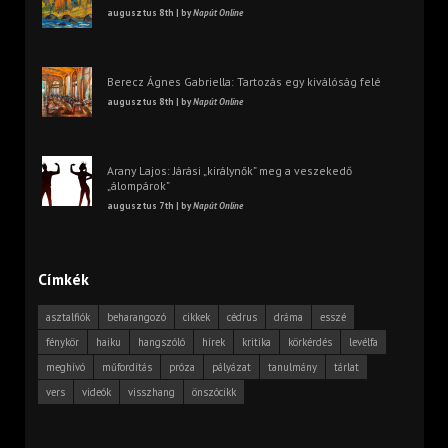
augusztus 8th | by
Napút Online
Berecz Ágnes Gabriella: Tartozás egy kiválóság felé
augusztus 8th | by
Napút Online
Arany Lajos: Járási „királynők” meg a veszekedő
„álompárok”
augusztus 7th | by
Napút Online
Címkék
asztalfiók
beharangozó
cikkek
cédrus
dráma
esszé
fénykör
haiku
hangszóló
hírek
kritika
körkérdés
levélfa
meghívó
műfordítás
próza
pályázat
tanulmány
tárlat
vers
videók
visszhang
önszócikk