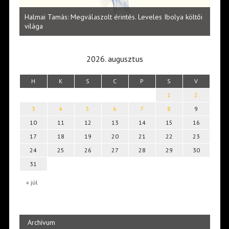
l
Halmai Tamás: Megválaszolt érintés. Leveles Ibolya költői
Laka
világa
2026. augusztus
H
K
S
C
P
S
V
1
2
3
4
5
6
7
8
9
10
11
12
13
14
15
16
17
18
19
20
21
22
23
24
25
26
27
28
29
30
31
« júl
Archívum