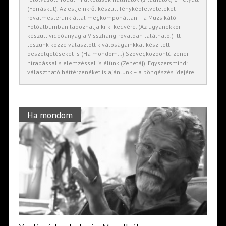
(Forráskút). Az estjeinkről készült fényképfelvételeket –
rovatmesterünk által megkomponáltan – a Muzsikáló
Fotóalbumban lapozhatja ki-ki kedvére. (Az ugyanekkor
készült videóanyag a Visszhang-rovatban található.) Itt
teszünk közzé választott kiválóságainkkal készített
beszélgetéseket is (Ha mondom…) Szövegközpontú zenei
híradással s elemzéssel is élünk (Zenetáj). Egyszersmind:
választható háttérzenéket is ajánlunk – a böngészés idejére.
Ha mondom