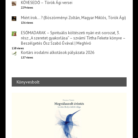
KÖVESEDŐ – Török Ági versei
229 views
Miért írok… ? (Böszörményi Zoltán, Magyar Miklós, Török Ági)
156 views
ESŐMADARAK – Spirituális költészeti nyári est-sorozat, 3.
rész: „A szeretet gyakorlása” – szvámí Tírtha Fekete könyve –
Beszélgetés Ősz Szabó Évával | Meghívó
138 views
Kortárs irodalmi alkotások pályázata 2026
137 views
Könyvesbolt