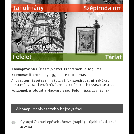
Támogató:
NKA Összművészeti Programok Kollégiuma
Szerkesztő:
Szondi György, Toót-Holló Tamás
A rovat természetesen nyitott: várjuk szépirodalmi művüket,
tanulmányukat, képzőművészeti alkotásukat, hozzászólásukat.
Köszönjük a fotókat a Magyarországi Református Egyháznak
A hónap legolvasottabb bejegyzései
Györgyi Csaba: Lépések könyve (napló) – újabb részletek*
256 views